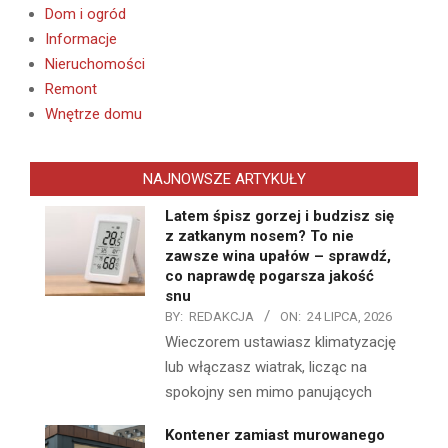
Dom i ogród
Informacje
Nieruchomości
Remont
Wnętrze domu
NAJNOWSZE ARTYKUŁY
Latem śpisz gorzej i budzisz się
z zatkanym nosem? To nie
zawsze wina upałów – sprawdź,
co naprawdę pogarsza jakość
snu
BY:
REDAKCJA
ON:
24 LIPCA, 2026
Wieczorem ustawiasz klimatyzację
lub włączasz wiatrak, licząc na
spokojny sen mimo panujących
Kontener zamiast murowanego