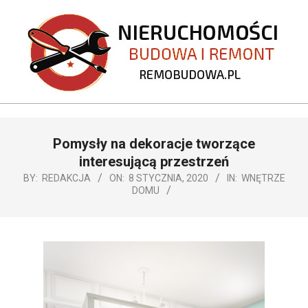
Skip
to
content
REMOBUDOWA.PL
Primary
Pomysły na dekoracje tworzące
Navigation
Menu
interesującą przestrzeń
BY:
REDAKCJA
ON:
8 STYCZNIA, 2020
IN:
WNĘTRZE
DOMU