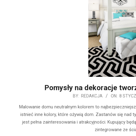
Pomysły na dekoracje tworz
2020-
BY:
REDAKCJA
ON:
8 STYCZ
01-
Malowanie domu neutralnym kolorem to najbezpieczniejs
08
istnieć inne kolory, które ożywią dom. Zastanów się nad t
jest pełna zainteresowania i atrakcyjności. Kupujący będ
zintegrowane ze ścia