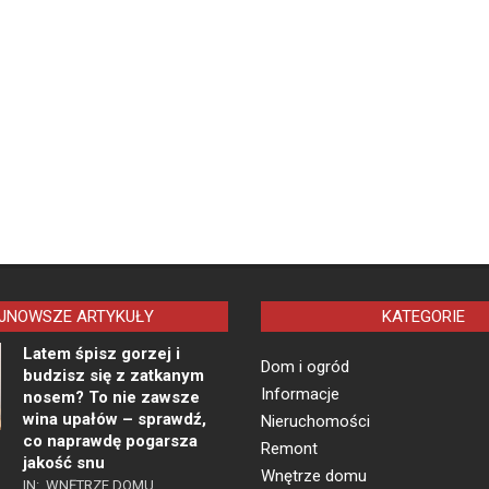
JNOWSZE ARTYKUŁY
KATEGORIE
Latem śpisz gorzej i
Dom i ogród
budzisz się z zatkanym
Informacje
nosem? To nie zawsze
wina upałów – sprawdź,
Nieruchomości
co naprawdę pogarsza
Remont
jakość snu
Wnętrze domu
IN:
WNĘTRZE DOMU