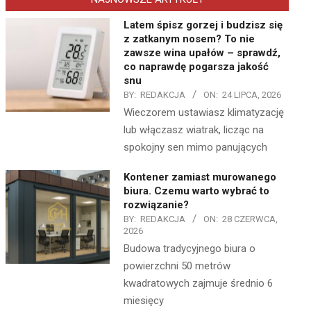
Latem śpisz gorzej i budzisz się
z zatkanym nosem? To nie
zawsze wina upałów – sprawdź,
co naprawdę pogarsza jakość
snu
BY:
REDAKCJA
ON:
24 LIPCA, 2026
Wieczorem ustawiasz klimatyzację
lub włączasz wiatrak, licząc na
spokojny sen mimo panujących
Kontener zamiast murowanego
biura. Czemu warto wybrać to
rozwiązanie?
BY:
REDAKCJA
ON:
28 CZERWCA,
2026
Budowa tradycyjnego biura o
powierzchni 50 metrów
kwadratowych zajmuje średnio 6
miesięcy