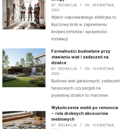
BY:
REDAKCJA
ON:
28 KWIETNIA,
2026
Wybór odpowiedniego elektryka to
kluczowy krok w zapewnieniu
bezpieczeństwa i sprawności
instalacji
Formalności budowlane przy
stawianiu wiat i zadaszeń na
działce
BY:
REDAKCJA
ON:
14 KWIETNIA,
2026
Budowa wiat garażowych, zadaszeń
tarasowych czy pergoli na
prywatnej działce to marzenie
Wykończenie mebli po remoncie
– rola drobnych akcesoriów
meblowych
BY:
REDAKCJA
ON:
10 KWIETNIA,