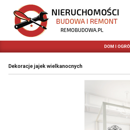
Skip
to
content
REMOBUDOWA.PL
DOM I OGR
Dekoracje jajek wielkanocnych