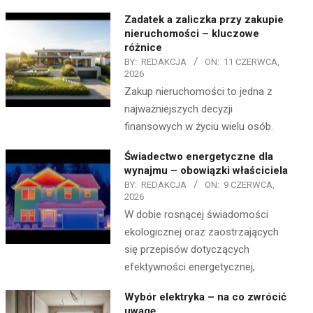
Zadatek a zaliczka przy zakupie
nieruchomości – kluczowe
różnice
BY:
REDAKCJA
ON:
11 CZERWCA,
2026
Zakup nieruchomości to jedna z
najważniejszych decyzji
finansowych w życiu wielu osób.
Świadectwo energetyczne dla
wynajmu – obowiązki właściciela
BY:
REDAKCJA
ON:
9 CZERWCA,
2026
W dobie rosnącej świadomości
ekologicznej oraz zaostrzających
się przepisów dotyczących
efektywności energetycznej,
Wybór elektryka – na co zwrócić
uwagę