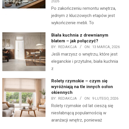
2026
Po zakończeniu remontu wnętrza,
jednym z kluczowych etapów jest
wykończenie mebli. To
Biała kuchnia z drewnianym
blatem – jak połączyć?
BY:
REDAKCJA
ON:
13 MARCA, 2026
Jeśli marzysz o wnętrzu, które jest
eleganckie i przytulne, biała kuchnia
z
Rolety rzymskie – czym się
wyróżniają na tle innych osłon
okiennych
BY:
REDAKCJA
ON:
9 LUTEGO, 2026
Rolety rzymskie od lat cieszą się
niesłabnącą popularnością w
aranżacji wnętrz, ponieważ