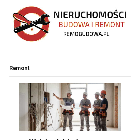
Skip
to
content
REMOBUDOWA.PL
Primary
Navigation
Remont
Menu