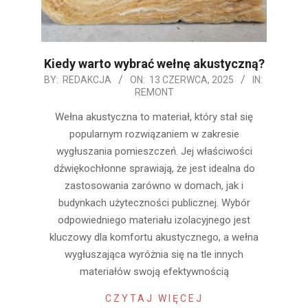
Kiedy warto wybrać wełnę akustyczną?
2025-
BY:
REDAKCJA
ON:
13 CZERWCA, 2025
IN:
REMONT
06-
13
Wełna akustyczna to materiał, który stał się
popularnym rozwiązaniem w zakresie
wygłuszania pomieszczeń. Jej właściwości
dźwiękochłonne sprawiają, że jest idealna do
zastosowania zarówno w domach, jak i
budynkach użyteczności publicznej. Wybór
odpowiedniego materiału izolacyjnego jest
kluczowy dla komfortu akustycznego, a wełna
wygłuszająca wyróżnia się na tle innych
materiałów swoją efektywnością
CZYTAJ WIĘCEJ