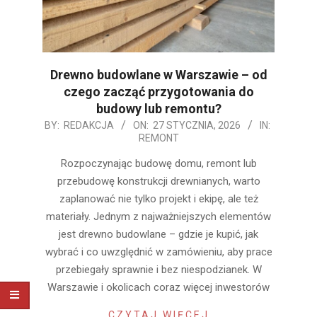
Drewno budowlane w Warszawie – od
czego zacząć przygotowania do
budowy lub remontu?
2026-
BY:
REDAKCJA
ON:
27 STYCZNIA, 2026
IN:
REMONT
01-
27
Rozpoczynając budowę domu, remont lub
przebudowę konstrukcji drewnianych, warto
zaplanować nie tylko projekt i ekipę, ale też
materiały. Jednym z najważniejszych elementów
jest drewno budowlane – gdzie je kupić, jak
wybrać i co uwzględnić w zamówieniu, aby prace
przebiegały sprawnie i bez niespodzianek. W
Warszawie i okolicach coraz więcej inwestorów
CZYTAJ WIĘCEJ