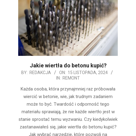
Jakie wiertła do betonu kupić?
2024-
BY:
REDAKCJA
ON:
15 LISTOPADA, 2024
IN:
REMONT
11-
15
Każda osoba, która przynajmniej raz próbowała
wiercić w betonie, wie, jak trudnym zadaniem
może to być. Twardość i odporność tego
materiału sprawiają, że nie każde wiertło jest w
stanie sprostać temu wyzwaniu. Czy kiedykolwiek
zastanawiałeś się, jakie wiertła do betonu kupić?
Jak wybrać narzędzie, które pozwoli na