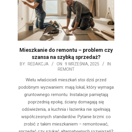
Mieszkanie do remontu – problem czy
szansa na szybką sprzedaż?
2025-
BY:
REDAKCJA
ON:
9 WRZEŚNIA, 2025
IN:
REMONT
09-
09
Wielu właścicieli mieszkań stoi dziś przed
podobnym wyzwaniem: mają lokal, który wymaga
gruntownego remontu. Instalacje pamiętają
poprzednią epokę, ściany domagają się
odświeżenia, a kuchnia i łazienka nie spełniają
współczesnych standardów. Pytanie brzmi: co
zrobić z takim mieszkaniem – remontować,
sprzedać czy szukać alternatywnych rozwiązań?