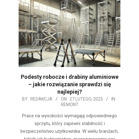
Podesty robocze i drabiny aluminiowe
– jakie rozwiązanie sprawdzi się
najlepiej?
2025-
BY:
REDAKCJA
ON:
27 LUTEGO, 2025
IN:
REMONT
02-
27
Prace na wysokości wymagają odpowiedniego
sprzętu, który zapewni stabilność i
bezpieczeństwo użytkownika. W wielu branżach,