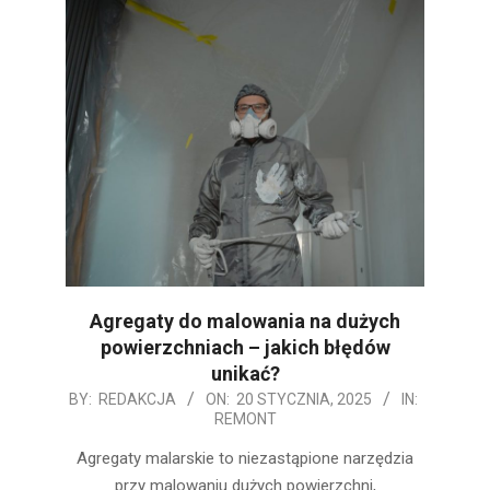
Agregaty do malowania na dużych
powierzchniach – jakich błędów
unikać?
2025-
BY:
REDAKCJA
ON:
20 STYCZNIA, 2025
IN:
REMONT
01-
20
Agregaty malarskie to niezastąpione narzędzia
przy malowaniu dużych powierzchni,