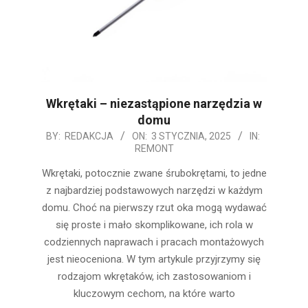
Wkrętaki – niezastąpione narzędzia w
domu
2025-
BY:
REDAKCJA
ON:
3 STYCZNIA, 2025
IN:
REMONT
01-
03
Wkrętaki, potocznie zwane śrubokrętami, to jedne
z najbardziej podstawowych narzędzi w każdym
domu. Choć na pierwszy rzut oka mogą wydawać
się proste i mało skomplikowane, ich rola w
codziennych naprawach i pracach montażowych
jest nieoceniona. W tym artykule przyjrzymy się
rodzajom wkrętaków, ich zastosowaniom i
kluczowym cechom, na które warto