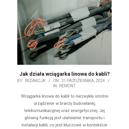
Jak działa wciągarka linowa do kabli?
2024-
BY:
REDAKCJA
ON:
31 PAŹDZIERNIKA, 2024
IN:
REMONT
10-
31
Wciągarka linowa do kabli to niezwykle istotne
urządzenie w branży budowlanej,
telekomunikacyjnej oraz energetycznej. Jej
główną funkcją jest ułatwienie transportu i
instalacji kabli, co jest kluczowe w kontekście