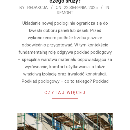
czego służy?
2025-
BY:
REDAKCJA
ON:
22 SIERPNIA, 2025
IN:
REMONT
08-
22
Układanie nowej podłogi nie ogranicza się do
kwestii doboru paneli lub desek. Przed
wykończeniem podłoże trzeba jeszcze
odpowiednio przygotować. W tym kontekście
fundamentalną rolę odgrywa podkład podłogowy
– specjalna warstwa materiału odpowiadająca za
wyrównanie, komfort użytkowania, a także
właściwą izolację oraz trwałość konstrukcji.
Podkład podłogowy – co to takiego? Podkład
CZYTAJ WIĘCEJ