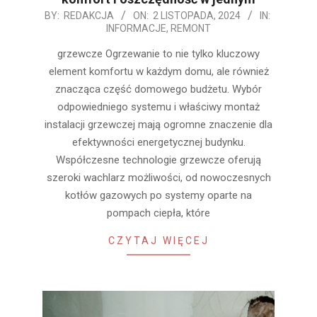
2024-
BY:
REDAKCJA
ON:
2 LISTOPADA, 2024
IN:
INFORMACJE
,
REMONT
11-
02
grzewcze Ogrzewanie to nie tylko kluczowy
element komfortu w każdym domu, ale również
znacząca część domowego budżetu. Wybór
odpowiedniego systemu i właściwy montaż
instalacji grzewczej mają ogromne znaczenie dla
efektywności energetycznej budynku.
Współczesne technologie grzewcze oferują
szeroki wachlarz możliwości, od nowoczesnych
kotłów gazowych po systemy oparte na
pompach ciepła, które
CZYTAJ WIĘCEJ