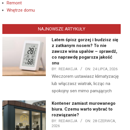
Remont
Wnętrze domu
NAJNOWSZE ARTYKUŁY
Latem śpisz gorzej i budzisz się
z zatkanym nosem? To nie
zawsze wina upałów – sprawdź,
co naprawdę pogarsza jakość
snu
BY:
REDAKCJA
ON:
24 LIPCA, 2026
Wieczorem ustawiasz klimatyzację
lub włączasz wiatrak, licząc na
spokojny sen mimo panujących
Kontener zamiast murowanego
biura. Czemu warto wybrać to
rozwiązanie?
BY:
REDAKCJA
ON:
28 CZERWCA,
2026