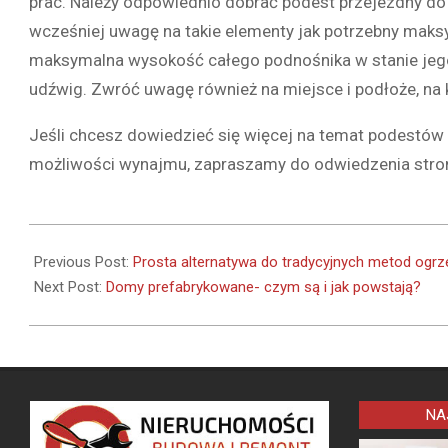
prac. Należy odpowiednio dobrać podest przejezdny do
wcześniej uwagę na takie elementy jak potrzebny maks
maksymalna wysokość całego podnośnika w stanie jego
udźwig. Zwróć uwagę również na miejsce i podłoże, na
Jeśli chcesz dowiedzieć się więcej na temat podestów
możliwości wynajmu, zapraszamy do odwiedzenia stron
2022-
12-
Previous Post:
Prosta alternatywa do tradycyjnych metod ogrz
24
Next Post:
Domy prefabrykowane- czym są i jak powstają?
NA