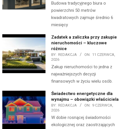
Budowa tradycyjnego biura o
powierzchni 50 metrów
kwadratowych zajmuje średnio 6
miesięcy
Zadatek a zaliczka przy zakupie
nieruchomości – kluczowe
różnice
BY:
REDAKCJA
ON:
11 CZERWCA,
2026
Zakup nieruchomości to jedna z
najważniejszych decyzji
finansowych w życiu wielu osób.
Świadectwo energetyczne dla
wynajmu – obowiązki właściciela
BY:
REDAKCJA
ON:
9 CZERWCA,
2026
W dobie rosnącej świadomości
ekologicznej oraz zaostrzających