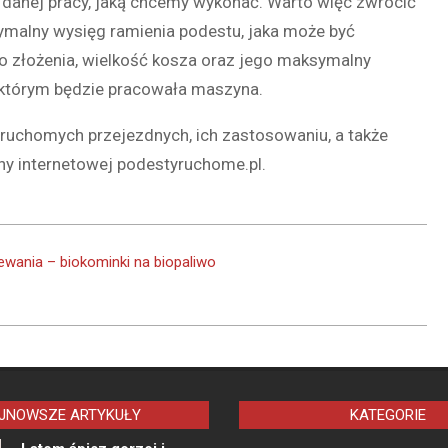
 danej pracy, jaką chcemy wykonać. Warto więc zwrócić
ymalny wysięg ramienia podestu, jaka może być
 złożenia, wielkość kosza oraz jego maksymalny
 którym będzie pracowała maszyna.
 ruchomych przejezdnych, ich zastosowaniu, a także
y internetowej podestyruchome.pl.
ewania – biokominki na biopaliwo
JNOWSZE ARTYKUŁY
KATEGORIE