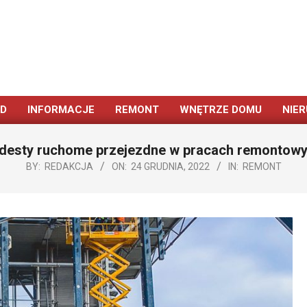
ÓD
INFORMACJE
REMONT
WNĘTRZE DOMU
NIE
Primary
Navigation
desty ruchome przejezdne w pracach remontowy
Menu
BY:
REDAKCJA
ON:
24 GRUDNIA, 2022
IN:
REMONT