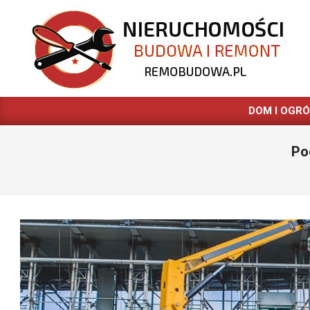
Skip
to
content
REMOBUDOWA.PL
DOM I OGR
Po