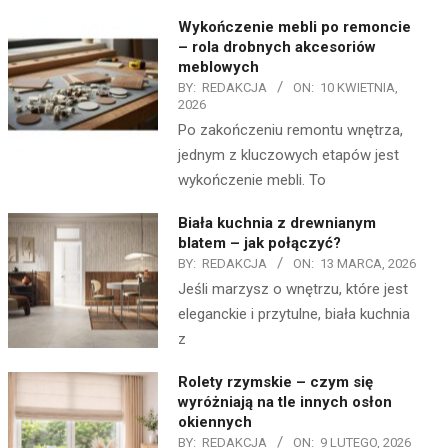
Wykończenie mebli po remoncie
– rola drobnych akcesoriów
meblowych
BY:
REDAKCJA
ON:
10 KWIETNIA,
2026
Po zakończeniu remontu wnętrza,
jednym z kluczowych etapów jest
wykończenie mebli. To
Biała kuchnia z drewnianym
blatem – jak połączyć?
BY:
REDAKCJA
ON:
13 MARCA, 2026
Jeśli marzysz o wnętrzu, które jest
eleganckie i przytulne, biała kuchnia
z
Rolety rzymskie – czym się
wyróżniają na tle innych osłon
okiennych
BY:
REDAKCJA
ON:
9 LUTEGO, 2026