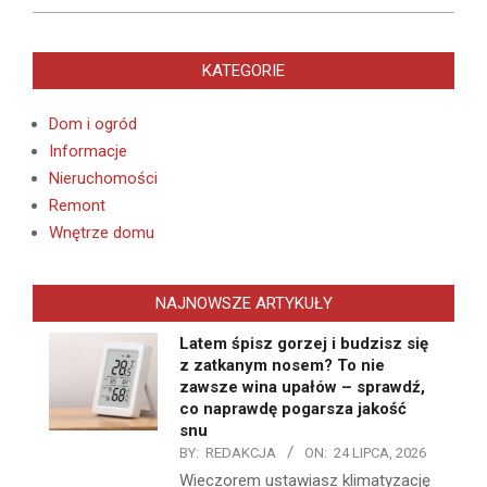
KATEGORIE
Dom i ogród
Informacje
Nieruchomości
Remont
Wnętrze domu
NAJNOWSZE ARTYKUŁY
Latem śpisz gorzej i budzisz się
z zatkanym nosem? To nie
zawsze wina upałów – sprawdź,
co naprawdę pogarsza jakość
snu
BY:
REDAKCJA
ON:
24 LIPCA, 2026
Wieczorem ustawiasz klimatyzację