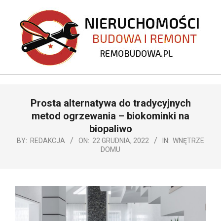
Skip
to
content
REMOBUDOWA.PL
Primary
Prosta alternatywa do tradycyjnych
Navigation
Menu
metod ogrzewania – biokominki na
biopaliwo
BY:
REDAKCJA
ON:
22 GRUDNIA, 2022
IN:
WNĘTRZE
DOMU