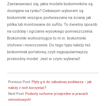
Zastanawiasz się, jakie modele biokominków są
dostępne na rynku? Ciekawym wyborem są
biokominki wiszące, podwieszane na ścianę jak
półka lub montowane do sufitu. To świetny sposób
na ozdobę i ogrzanie wysokiego pomieszczenia.
Biokominki wolnostojące to m.in. biokominki
stołowe i nowoczesne. Do tego typu należy też
biokominek portalowy, czyli najpopularniejszy
przenośny model. Jest w czym wybierać!
2022-
12-
Previous Post:
Płyty g-k do zabudowy poddasza – jak
22
należy z nich korzystać?
Next Post:
Podesty ruchome przejezdne w pracach
remontowych!