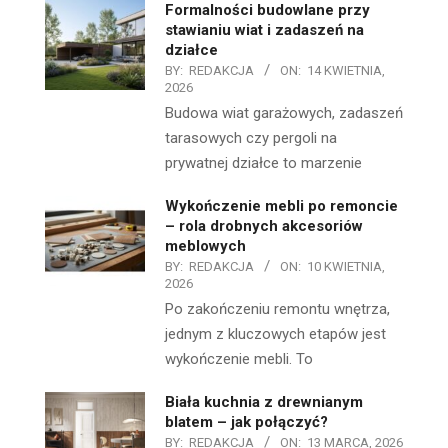
Formalności budowlane przy
stawianiu wiat i zadaszeń na
działce
BY:
REDAKCJA
ON:
14 KWIETNIA,
2026
Budowa wiat garażowych, zadaszeń
tarasowych czy pergoli na
prywatnej działce to marzenie
Wykończenie mebli po remoncie
– rola drobnych akcesoriów
meblowych
BY:
REDAKCJA
ON:
10 KWIETNIA,
2026
Po zakończeniu remontu wnętrza,
jednym z kluczowych etapów jest
wykończenie mebli. To
Biała kuchnia z drewnianym
blatem – jak połączyć?
BY:
REDAKCJA
ON:
13 MARCA, 2026