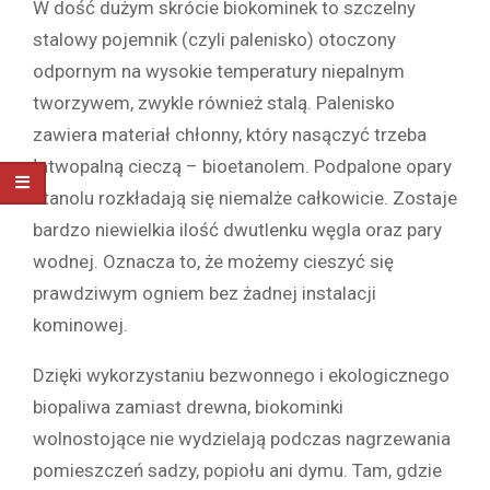
W dość dużym skrócie biokominek to szczelny
stalowy pojemnik (czyli palenisko) otoczony
odpornym na wysokie temperatury niepalnym
tworzywem, zwykle również stalą. Palenisko
zawiera materiał chłonny, który nasączyć trzeba
łatwopalną cieczą – bioetanolem. Podpalone opary
etanolu rozkładają się niemalże całkowicie. Zostaje
bardzo niewielkia ilość dwutlenku węgla oraz pary
wodnej. Oznacza to, że możemy cieszyć się
prawdziwym ogniem bez żadnej instalacji
kominowej.
Dzięki wykorzystaniu bezwonnego i ekologicznego
biopaliwa zamiast drewna, biokominki
wolnostojące nie wydzielają podczas nagrzewania
pomieszczeń sadzy, popiołu ani dymu. Tam, gdzie