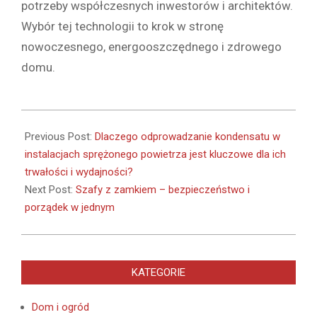
potrzeby współczesnych inwestorów i architektów.
Wybór tej technologii to krok w stronę
nowoczesnego, energooszczędnego i zdrowego
domu.
2025-
05-
Previous Post:
Dlaczego odprowadzanie kondensatu w
16
instalacjach sprężonego powietrza jest kluczowe dla ich
trwałości i wydajności?
Next Post:
Szafy z zamkiem – bezpieczeństwo i
porządek w jednym
KATEGORIE
Dom i ogród