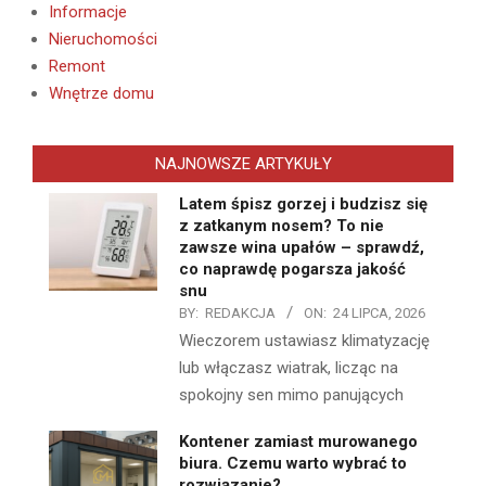
Informacje
Nieruchomości
Remont
Wnętrze domu
NAJNOWSZE ARTYKUŁY
Latem śpisz gorzej i budzisz się
z zatkanym nosem? To nie
zawsze wina upałów – sprawdź,
co naprawdę pogarsza jakość
snu
BY:
REDAKCJA
ON:
24 LIPCA, 2026
Wieczorem ustawiasz klimatyzację
lub włączasz wiatrak, licząc na
spokojny sen mimo panujących
Kontener zamiast murowanego
biura. Czemu warto wybrać to
rozwiązanie?