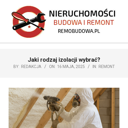
Skip
to
content
REMOBUDOWA.PL
Primary
Jaki rodzaj izolacji wybrać?
Navigation
Menu
BY:
REDAKCJA
ON:
16 MAJA, 2025
IN:
REMONT