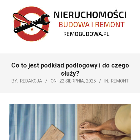
Skip
to
content
REMOBUDOWA.PL
Primary
Co to jest podkład podłogowy i do czego
Navigation
Menu
służy?
BY:
REDAKCJA
ON:
22 SIERPNIA, 2025
IN:
REMONT