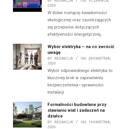
BY:
REDAKCJA
ON:
9 CZERWCA,
2026
W dobie rosnącej świadomości
ekologicznej oraz zaostrzających
się przepisów dotyczących
efektywności energetycznej,
Wybór elektryka – na co zwrócić
uwagę
BY:
REDAKCJA
ON:
28 KWIETNIA,
2026
Wybór odpowiedniego elektryka to
kluczowy krok w zapewnieniu
bezpieczeństwa i sprawności
instalacji
Formalności budowlane przy
stawianiu wiat i zadaszeń na
działce
BY:
REDAKCJA
ON:
14 KWIETNIA,
2026