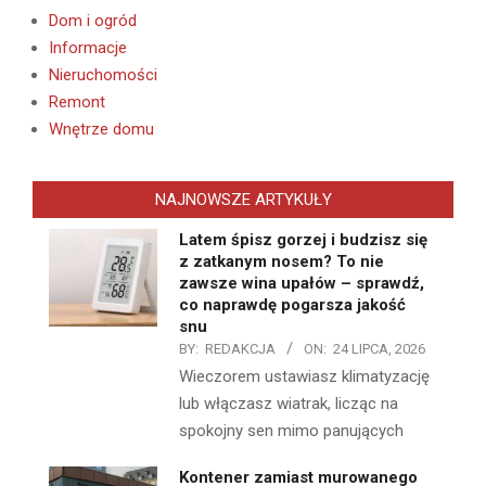
Dom i ogród
Informacje
Nieruchomości
Remont
Wnętrze domu
NAJNOWSZE ARTYKUŁY
Latem śpisz gorzej i budzisz się
z zatkanym nosem? To nie
zawsze wina upałów – sprawdź,
co naprawdę pogarsza jakość
snu
BY:
REDAKCJA
ON:
24 LIPCA, 2026
Wieczorem ustawiasz klimatyzację
lub włączasz wiatrak, licząc na
spokojny sen mimo panujących
Kontener zamiast murowanego