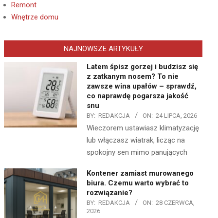
Remont
Wnętrze domu
NAJNOWSZE ARTYKUŁY
Latem śpisz gorzej i budzisz się
z zatkanym nosem? To nie
zawsze wina upałów – sprawdź,
co naprawdę pogarsza jakość
snu
BY:
REDAKCJA
ON:
24 LIPCA, 2026
Wieczorem ustawiasz klimatyzację
lub włączasz wiatrak, licząc na
spokojny sen mimo panujących
Kontener zamiast murowanego
biura. Czemu warto wybrać to
rozwiązanie?
BY:
REDAKCJA
ON:
28 CZERWCA,
2026