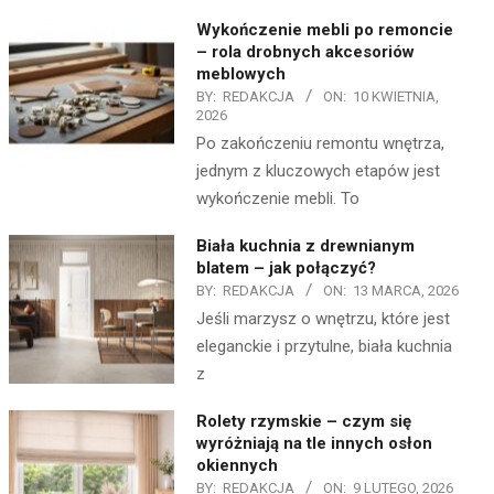
Wykończenie mebli po remoncie
– rola drobnych akcesoriów
meblowych
BY:
REDAKCJA
ON:
10 KWIETNIA,
2026
Po zakończeniu remontu wnętrza,
jednym z kluczowych etapów jest
wykończenie mebli. To
Biała kuchnia z drewnianym
blatem – jak połączyć?
BY:
REDAKCJA
ON:
13 MARCA, 2026
Jeśli marzysz o wnętrzu, które jest
eleganckie i przytulne, biała kuchnia
z
Rolety rzymskie – czym się
wyróżniają na tle innych osłon
okiennych
BY:
REDAKCJA
ON:
9 LUTEGO, 2026