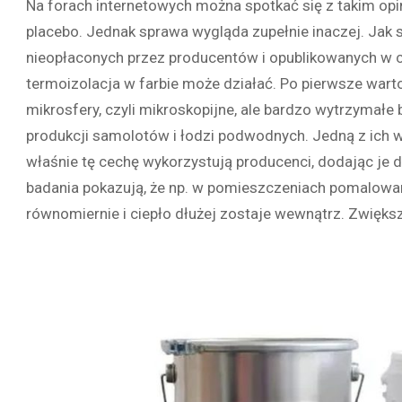
Na forach internetowych można spotkać się z takim opin
placebo. Jednak sprawa wygląda zupełnie inaczej. Jak s
nieopłaconych przez producentów i opublikowanych w 
termoizolacja w farbie może działać. Po pierwsze warto
mikrosfery, czyli mikroskopijne, ale bardzo wytrzymałe b
produkcji samolotów i łodzi podwodnych. Jedną z ich wł
właśnie tę cechę wykorzystują producenci, dodając j
badania pokazują, że np. w pomieszczeniach pomalowan
równomiernie i ciepło dłużej zostaje wewnątrz. Zwięks