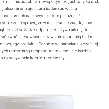
iami. Inne, podobne mówią o tym, że jest to tylko efekt
ię okazuje istnieje sporo badań (co ważne
czasopismach naukowych), które pokazują, że
 sobie zdać sprawę, że w ich składzie znajdują się
ąbelki szkła. Są tak odporne, że używa ich się do
aściwości jest właśnie stawianie oporu ciepłu. I to
e do swojego produktu. Ponadto wspomniane wcześniej
ych termofarbą temperatura rozkłada się bardziej
za to oczywiście komfort termiczny.