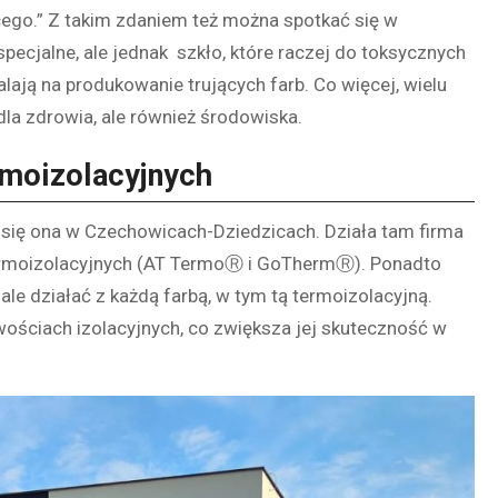
jącego.” Z takim zdaniem też można spotkać się w
specjalne, ale jednak szkło, które raczej do toksycznych
lają na produkowanie trujących farb. Co więcej, wielu
 dla zdrowia, ale również środowiska.
rmoizolacyjnych
 się ona w Czechowicach-Dziedzicach. Działa tam firma
termoizolacyjnych (AT TermoⓇ i GoThermⓇ). Ponadto
ale działać z każdą farbą, w tym tą termoizolacyjną.
ościach izolacyjnych, co zwiększa jej skuteczność w