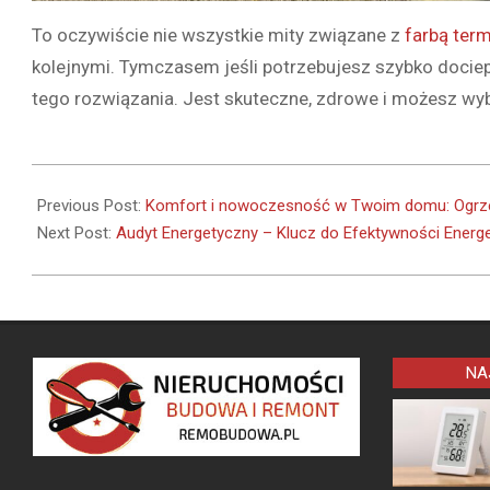
To oczywiście nie wszystkie mity związane z
farbą term
kolejnymi. Tymczasem jeśli potrzebujesz szybko docie
tego rozwiązania. Jest skuteczne, zdrowe i możesz wy
2024-
02-
Previous Post:
Komfort i nowoczesność w Twoim domu: Ogrze
08
Next Post:
Audyt Energetyczny – Klucz do Efektywności Energ
NA