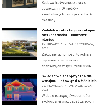
Budowa tradycyjnego biura o
powierzchni 50 metrów
kwadratowych zajmuje średnio 6
miesięcy
Zadatek a zaliczka przy zakupie
nieruchomości – kluczowe
różnice
BY:
REDAKCJA
ON:
11 CZERWCA,
2026
Zakup nieruchomości to jedna z
najważniejszych decyzji
finansowych w życiu wielu osób.
Świadectwo energetyczne dla
wynajmu – obowiązki właściciela
BY:
REDAKCJA
ON:
9 CZERWCA,
2026
W dobie rosnącej świadomości
ekologicznej oraz zaostrzających