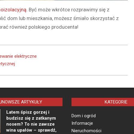
oizolacyjną
. Być może wkrótce rozprawimy się z
plić dom lub mieszkania, możesz śmiało skorzystać z
brać również polskiego producenta!
wanie elektryczne
etycznej
JNOWSZE ARTYKUŁY
KATEGORIE
Latem śpisz gorzej i
Dom i ogród
budzisz się z zatkanym
Informacje
nosem? To nie zawsze
wina upałów – sprawdź,
Nieruchomości