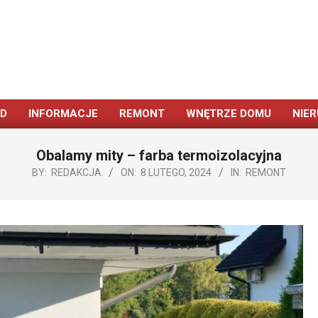
ÓD
INFORMACJE
REMONT
WNĘTRZE DOMU
NIE
Primary
Navigation
Obalamy mity – farba termoizolacyjna
Menu
BY:
REDAKCJA
ON:
8 LUTEGO, 2024
IN:
REMONT