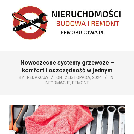
Skip
to
content
REMOBUDOWA.PL
Primary
Nowoczesne systemy grzewcze –
Navigation
Menu
komfort i oszczędność w jednym
BY:
REDAKCJA
ON:
2 LISTOPADA, 2024
IN:
INFORMACJE
,
REMONT