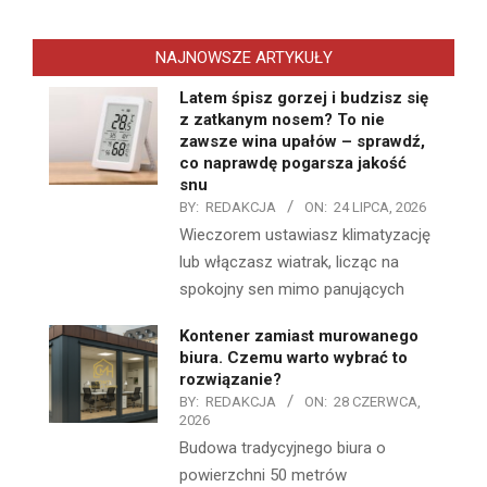
NAJNOWSZE ARTYKUŁY
Latem śpisz gorzej i budzisz się
z zatkanym nosem? To nie
zawsze wina upałów – sprawdź,
co naprawdę pogarsza jakość
snu
BY:
REDAKCJA
ON:
24 LIPCA, 2026
Wieczorem ustawiasz klimatyzację
lub włączasz wiatrak, licząc na
spokojny sen mimo panujących
Kontener zamiast murowanego
biura. Czemu warto wybrać to
rozwiązanie?
BY:
REDAKCJA
ON:
28 CZERWCA,
2026
Budowa tradycyjnego biura o
powierzchni 50 metrów