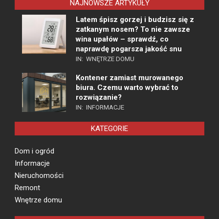
NAJNOWSZE ARTYKUŁY
Latem śpisz gorzej i budzisz się z
zatkanym nosem? To nie zawsze
wina upałów – sprawdź, co
naprawdę pogarsza jakość snu
IN:
WNĘTRZE DOMU
Kontener zamiast murowanego
biura. Czemu warto wybrać to
rozwiązanie?
IN:
INFORMACJE
KATEGORIE
Dom i ogród
Informacje
Nieruchomości
Remont
Wnętrze domu