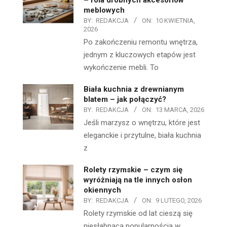
meblowych
BY:
REDAKCJA
ON:
10 KWIETNIA,
2026
Po zakończeniu remontu wnętrza,
jednym z kluczowych etapów jest
wykończenie mebli. To
Biała kuchnia z drewnianym
blatem – jak połączyć?
BY:
REDAKCJA
ON:
13 MARCA, 2026
Jeśli marzysz o wnętrzu, które jest
eleganckie i przytulne, biała kuchnia
z
Rolety rzymskie – czym się
wyróżniają na tle innych osłon
okiennych
BY:
REDAKCJA
ON:
9 LUTEGO, 2026
Rolety rzymskie od lat cieszą się
niesłabnącą popularnością w