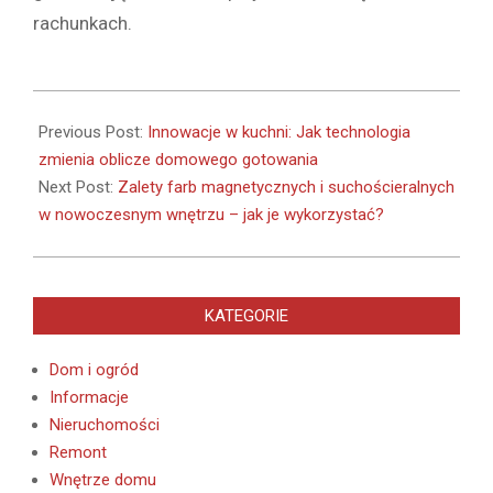
rachunkach.
2024-
11-
Previous Post:
Innowacje w kuchni: Jak technologia
02
zmienia oblicze domowego gotowania
Next Post:
Zalety farb magnetycznych i suchościeralnych
w nowoczesnym wnętrzu – jak je wykorzystać?
KATEGORIE
Dom i ogród
Informacje
Nieruchomości
Remont
Wnętrze domu