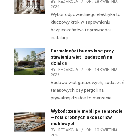
BY:
REDAKCJA
ON:
28 KWIETNIA,
2026
Wybór odpowiedniego elektryka to
kluczowy krok w zapewnieniu
bezpieczeństwa i sprawności
instalacji
Formalności budowlane przy
stawianiu wiat i zadaszeń na
działce
BY:
REDAKCJA
ON:
14 KWIETNIA,
2026
Budowa wiat garażowych, zadaszeń
tarasowych czy pergoli na
prywatnej działce to marzenie
Wykończenie mebli po remoncie
– rola drobnych akcesoriów
meblowych
BY:
REDAKCJA
ON:
10 KWIETNIA,
2026