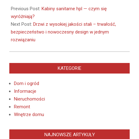
2025-
04-
Previous Post:
Kabiny sanitarne hpl — czym się
03
wyróżniają?
Next Post:
Drzwi z wysokiej jakości stali – trwałość,
bezpieczeństwo i nowoczesny design w jednym
rozwiązaniu
KATEGORIE
Dom i ogród
Informacje
Nieruchomości
Remont
Wnętrze domu
NAJNOWSZE ARTYKUŁY