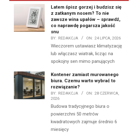
Latem śpisz gorzej i budzisz się
z zatkanym nosem? To nie
zawsze wina upałów – sprawdź,
co naprawdę pogarsza jakość
snu
BY:
REDAKCJA
ON:
24 LIPCA, 2026
Wieczorem ustawiasz klimatyzację
lub włączasz wiatrak, licząc na
spokojny sen mimo panujących
Kontener zamiast murowanego
biura. Czemu warto wybrać to
rozwiązanie?
BY:
REDAKCJA
ON:
28 CZERWCA,
2026
Budowa tradycyjnego biura o
powierzchni 50 metrów
kwadratowych zajmuje średnio 6
miesięcy