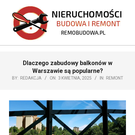
Skip
to
content
REMOBUDOWA.PL
Primary
Dlaczego zabudowy balkonów w
Navigation
Menu
Warszawie są popularne?
BY:
REDAKCJA
ON:
3 KWIETNIA, 2025
IN:
REMONT