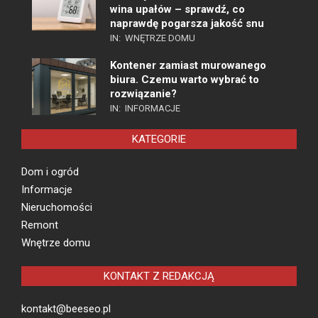
wina upałów – sprawdź, co
naprawdę pogarsza jakość snu
IN:
WNĘTRZE DOMU
Kontener zamiast murowanego
biura. Czemu warto wybrać to
rozwiązanie?
IN:
INFORMACJE
KATEGORIE
Dom i ogród
Informacje
Nieruchomości
Remont
Wnętrze domu
KONTAKT Z REDAKCJĄ
kontakt@beeseo.pl