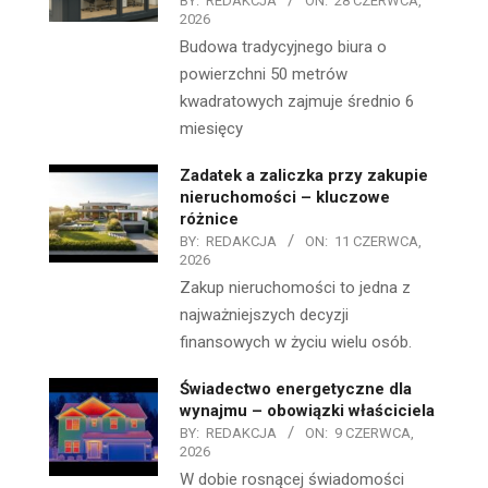
BY:
REDAKCJA
ON:
28 CZERWCA,
2026
Budowa tradycyjnego biura o
powierzchni 50 metrów
kwadratowych zajmuje średnio 6
miesięcy
Zadatek a zaliczka przy zakupie
nieruchomości – kluczowe
różnice
BY:
REDAKCJA
ON:
11 CZERWCA,
2026
Zakup nieruchomości to jedna z
najważniejszych decyzji
finansowych w życiu wielu osób.
Świadectwo energetyczne dla
wynajmu – obowiązki właściciela
BY:
REDAKCJA
ON:
9 CZERWCA,
2026
W dobie rosnącej świadomości