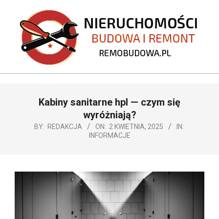
Skip
to
content
REMOBUDOWA.PL
Primary
Kabiny sanitarne hpl — czym się
Navigation
Menu
wyróżniają?
BY:
REDAKCJA
ON:
2 KWIETNIA, 2025
IN:
INFORMACJE