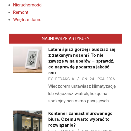
Nieruchomości
Remont
Wnętrze domu
NAJNOWSZE ARTYKUŁY
Latem śpisz gorzej i budzisz się
z zatkanym nosem? To nie
zawsze wina upałów – sprawdź,
co naprawdę pogarsza jakość
snu
BY:
REDAKCJA
ON:
24 LIPCA, 2026
Wieczorem ustawiasz klimatyzację
lub włączasz wiatrak, licząc na
spokojny sen mimo panujących
Kontener zamiast murowanego
biura. Czemu warto wybrać to
rozwiązanie?