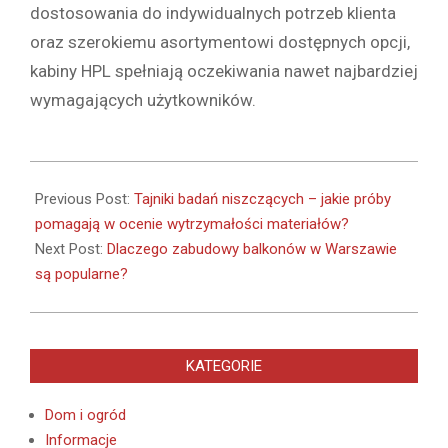
dostosowania do indywidualnych potrzeb klienta
oraz szerokiemu asortymentowi dostępnych opcji,
kabiny HPL spełniają oczekiwania nawet najbardziej
wymagających użytkowników.
2025-
04-
Previous Post:
Tajniki badań niszczących – jakie próby
02
pomagają w ocenie wytrzymałości materiałów?
Next Post:
Dlaczego zabudowy balkonów w Warszawie
są popularne?
KATEGORIE
Dom i ogród
Informacje