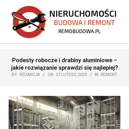
Skip
to
content
REMOBUDOWA.PL
Primary
Podesty robocze i drabiny aluminiowe –
Navigation
Menu
jakie rozwiązanie sprawdzi się najlepiej?
BY:
REDAKCJA
ON:
27 LUTEGO, 2025
IN:
REMONT