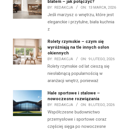
blatem – jak połączyć?
BY:
REDAKCJA
ON:
13 MARCA, 2026
Jeśli marzysz o wnętrzu, które jest
eleganckie i przytulne, biała kuchnia
z
Rolety rzymskie – czym się
wyróżniają na tle innych osłon
okiennych
BY:
REDAKCJA
ON:
9 LUTEGO, 2026
Rolety rzymskie od lat cieszą się
niesłabnącą popularnością w
aranżacji wnętrz, ponieważ
Hale sportowe i stalowe –
nowoczesne rozwiązania
BY:
REDAKCJA
ON:
8 LUTEGO, 2026
Współczesne budownictwo
przemysłowe i sportowe coraz
częściej sięga po nowoczesne