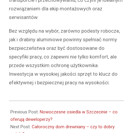
transporcie i przechowywaniu, co czyni je idealnym
rozwiązaniem dla ekip montażowych oraz
serwisantów.
Bez względu na wybór, zarówno podesty robocze,
jak i drabiny aluminiowe powinny spełniać normy
bezpieczeństwa oraz być dostosowane do
specyfiki pracy, co zapewni nie tylko komfort, ale
przede wszystkim ochronę użytkownika.
Inwestycja w wysokiej jakości sprzęt to klucz do
efektywnej i bezpiecznej pracy na wysokości.
2025-
02-
Previous Post:
Nowoczesne osiedla w Szczecinie – co
27
oferują deweloperzy?
Next Post:
Całoroczny dom drewniany – czy to dobry