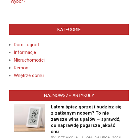
wybór?
KATEGORIE
Dom i ogród
Informacje
Nieruchomości
Remont
Wnętrze domu
NAJNOWSZE ARTYKUŁY
Latem śpisz gorzej i budzisz się
z zatkanym nosem? To nie
zawsze wina upałów – sprawdź,
co naprawdę pogarsza jakość
snu
BY:
REDAKCJA
ON:
24 LIPCA, 2026