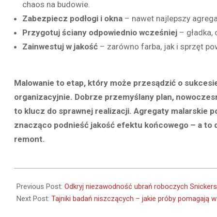
chaos na budowie.
Zabezpiecz podłogi i okna
– nawet najlepszy agregat 
Przygotuj ściany odpowiednio wcześniej
– gładka, 
Zainwestuj w jakość
– zarówno farba, jak i sprzęt po
Malowanie to etap, który może przesądzić o sukcesie 
organizacyjnie. Dobrze przemyślany plan, nowoczesn
to klucz do sprawnej realizacji. Agregaty malarskie p
znacząco podnieść jakość efektu końcowego – a to d
remont.
2025-
03-
Previous Post:
Odkryj niezawodność ubrań roboczych Snickers
31
Next Post:
Tajniki badań niszczących – jakie próby pomagają 