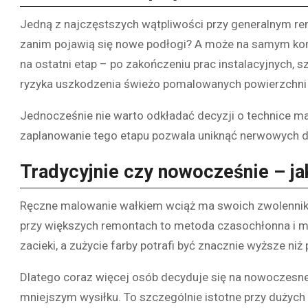
Jedną z najczęstszych wątpliwości przy generalnym re
zanim pojawią się nowe podłogi? A może na samym końc
na ostatni etap – po zakończeniu prac instalacyjnych,
ryzyka uszkodzenia świeżo pomalowanych powierzchni i
Jednocześnie nie warto odkładać decyzji o technice ma
zaplanowanie tego etapu pozwala uniknąć nerwowych dec
Tradycyjnie czy nowocześnie – j
Ręczne malowanie wałkiem wciąż ma swoich zwolennikó
przy większych remontach to metoda czasochłonna i ma
zacieki, a zużycie farby potrafi być znacznie wyższe n
Dlatego coraz więcej osób decyduje się na nowoczesne 
mniejszym wysiłku. To szczególnie istotne przy dużych