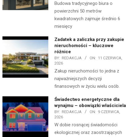
Budowa tradycyjnego biura o
powierzchni 50 metrów
kwadratowych zajmuje średnio 6
miesięcy
Zadatek a zaliczka przy zakupie
nieruchomości – kluczowe
różnice
BY:
REDAKCJA
ON:
11 CZERWCA,
2026
Zakup nieruchomości to jedna z
najważniejszych decyzji
finansowych w życiu wielu osób.
Świadectwo energetyczne dla
wynajmu – obowiązki właściciela
BY:
REDAKCJA
ON:
9 CZERWCA,
2026
W dobie rosnącej świadomości
ekologicznej oraz zaostrzających