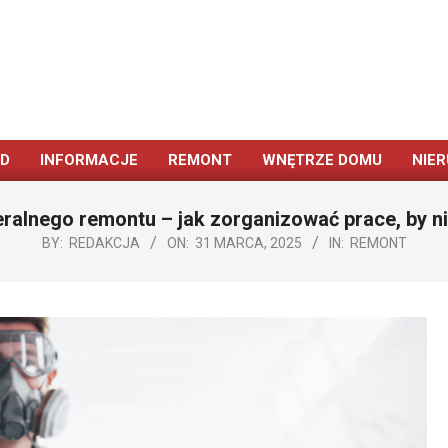
ÓD
INFORMACJE
REMONT
WNĘTRZE DOMU
NIE
Primary
Navigation
alnego remontu – jak zorganizować prace, by nie
Menu
BY:
REDAKCJA
ON:
31 MARCA, 2025
IN:
REMONT