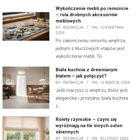
Wykończenie mebli po remoncie
– rola drobnych akcesoriów
meblowych
BY:
REDAKCJA
ON:
10 KWIETNIA,
2026
Po zakończeniu remontu wnętrza,
jednym z kluczowych etapów jest
wykończenie mebli. To
Biała kuchnia z drewnianym
blatem – jak połączyć?
BY:
REDAKCJA
ON:
13 MARCA, 2026
Jeśli marzysz o wnętrzu, które jest
eleganckie i przytulne, biała kuchnia
z
Rolety rzymskie – czym się
wyróżniają na tle innych osłon
okiennych
BY:
REDAKCJA
ON:
9 LUTEGO, 2026