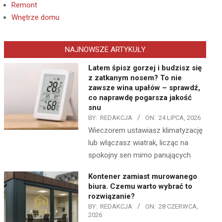
Remont
Wnętrze domu
NAJNOWSZE ARTYKUŁY
Latem śpisz gorzej i budzisz się
z zatkanym nosem? To nie
zawsze wina upałów – sprawdź,
co naprawdę pogarsza jakość
snu
BY:
REDAKCJA
ON:
24 LIPCA, 2026
Wieczorem ustawiasz klimatyzację
lub włączasz wiatrak, licząc na
spokojny sen mimo panujących
Kontener zamiast murowanego
biura. Czemu warto wybrać to
rozwiązanie?
BY:
REDAKCJA
ON:
28 CZERWCA,
2026