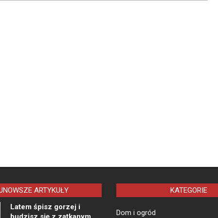
JNOWSZE ARTYKUŁY
KATEGORIE
Latem śpisz gorzej i
Dom i ogród
budzisz się z zatkanym