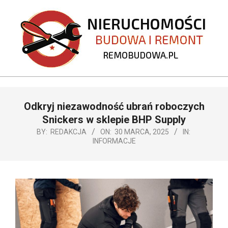
Skip
to
content
REMOBUDOWA.PL
Primary
Odkryj niezawodność ubrań roboczych
Navigation
Menu
Snickers w sklepie BHP Supply
BY:
REDAKCJA
ON:
30 MARCA, 2025
IN:
INFORMACJE