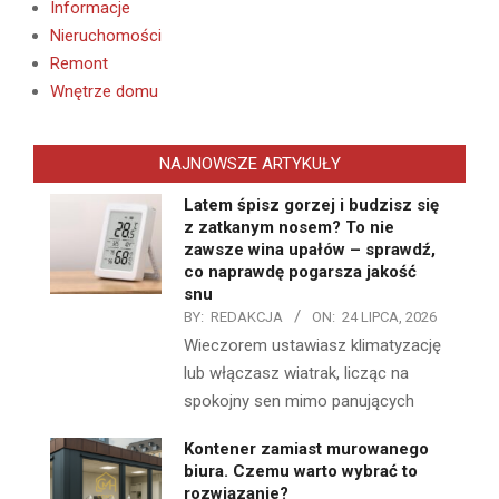
Informacje
Nieruchomości
Remont
Wnętrze domu
NAJNOWSZE ARTYKUŁY
Latem śpisz gorzej i budzisz się
z zatkanym nosem? To nie
zawsze wina upałów – sprawdź,
co naprawdę pogarsza jakość
snu
BY:
REDAKCJA
ON:
24 LIPCA, 2026
Wieczorem ustawiasz klimatyzację
lub włączasz wiatrak, licząc na
spokojny sen mimo panujących
Kontener zamiast murowanego
biura. Czemu warto wybrać to
rozwiązanie?