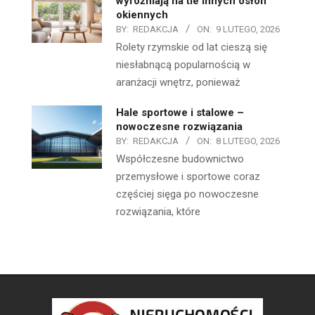
wyróżniają na tle innych osłon
okiennych
BY:
REDAKCJA
ON:
9 LUTEGO, 2026
Rolety rzymskie od lat cieszą się
niesłabnącą popularnością w
aranżacji wnętrz, ponieważ
Hale sportowe i stalowe –
nowoczesne rozwiązania
BY:
REDAKCJA
ON:
8 LUTEGO, 2026
Współczesne budownictwo
przemysłowe i sportowe coraz
częściej sięga po nowoczesne
rozwiązania, które