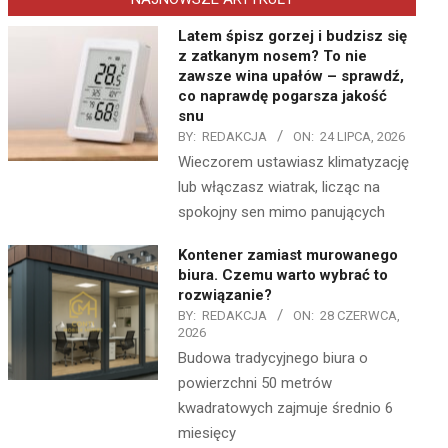
Latem śpisz gorzej i budzisz się
z zatkanym nosem? To nie
zawsze wina upałów – sprawdź,
co naprawdę pogarsza jakość
snu
BY:
REDAKCJA
ON:
24 LIPCA, 2026
Wieczorem ustawiasz klimatyzację
lub włączasz wiatrak, licząc na
spokojny sen mimo panujących
Kontener zamiast murowanego
biura. Czemu warto wybrać to
rozwiązanie?
BY:
REDAKCJA
ON:
28 CZERWCA,
2026
Budowa tradycyjnego biura o
powierzchni 50 metrów
kwadratowych zajmuje średnio 6
miesięcy