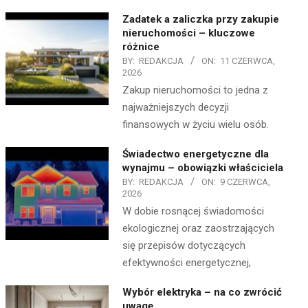
Zadatek a zaliczka przy zakupie
nieruchomości – kluczowe
różnice
BY:
REDAKCJA
ON:
11 CZERWCA,
2026
Zakup nieruchomości to jedna z
najważniejszych decyzji
finansowych w życiu wielu osób.
Świadectwo energetyczne dla
wynajmu – obowiązki właściciela
BY:
REDAKCJA
ON:
9 CZERWCA,
2026
W dobie rosnącej świadomości
ekologicznej oraz zaostrzających
się przepisów dotyczących
efektywności energetycznej,
Wybór elektryka – na co zwrócić
uwagę