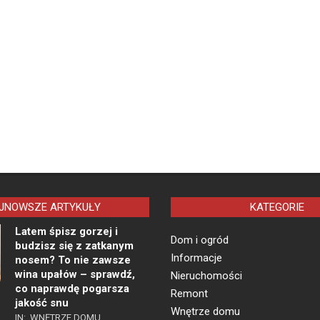
JNOWSZE ARTYKUŁY
KATEGORIE
Latem śpisz gorzej i
Dom i ogród
budzisz się z zatkanym
Informacje
nosem? To nie zawsze
wina upałów – sprawdź,
Nieruchomości
co naprawdę pogarsza
Remont
jakość snu
Wnętrze domu
IN:
WNĘTRZE DOMU