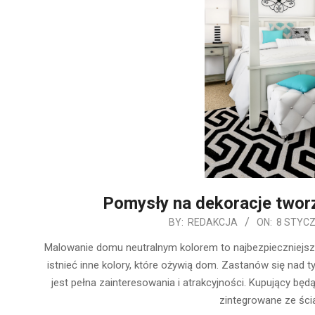
Pomysły na dekoracje tworz
2020-
BY:
REDAKCJA
ON:
8 STYCZ
01-
Malowanie domu neutralnym kolorem to najbezpieczniejs
08
istnieć inne kolory, które ożywią dom. Zastanów się nad t
jest pełna zainteresowania i atrakcyjności. Kupujący będ
zintegrowane ze ścia