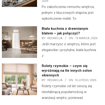
2026
Po zakończeniu remontu wnętrza,
jednym z kluczowych etapów jest
wykończenie mebli. To
Biała kuchnia z drewnianym
blatem – jak połączyć?
BY:
REDAKCJA
ON:
13 MARCA, 2026
Jeśli marzysz o wnętrzu, które jest
eleganckie i przytulne, biała kuchnia
z
Rolety rzymskie – czym się
wyróżniają na tle innych osłon
okiennych
BY:
REDAKCJA
ON:
9 LUTEGO, 2026
Rolety rzymskie od lat cieszą się
niesłabnącą popularnością w
aranżacji wnętrz, ponieważ