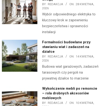
BY:
REDAKCJA
ON:
28 KWIETNIA,
2026
Wybór odpowiedniego elektryka to
kluczowy krok w zapewnieniu
bezpieczeństwa i sprawności
instalacji
Formalności budowlane przy
stawianiu wiat i zadaszeń na
działce
BY:
REDAKCJA
ON:
14 KWIETNIA,
2026
Budowa wiat garażowych, zadaszeń
tarasowych czy pergoli na
prywatnej działce to marzenie
Wykończenie mebli po remoncie
– rola drobnych akcesoriów
meblowych
BY:
REDAKCJA
ON:
10 KWIETNIA,