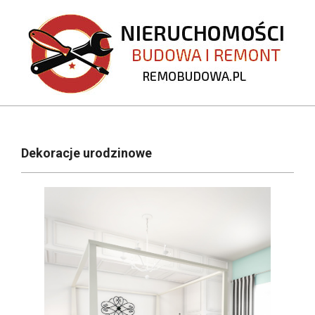
Skip
to
content
REMOBUDOWA.PL
Primary
Navigation
Dekoracje urodzinowe
Menu