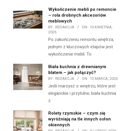
Wykończenie mebli po remoncie
– rola drobnych akcesoriów
meblowych
BY:
REDAKCJA
ON:
10 KWIETNIA,
2026
Po zakończeniu remontu wnętrza,
jednym z kluczowych etapów jest
wykończenie mebli. To
Biała kuchnia z drewnianym
blatem – jak połączyć?
BY:
REDAKCJA
ON:
13 MARCA, 2026
Jeśli marzysz o wnętrzu, które jest
eleganckie i przytulne, biała kuchnia
z
Rolety rzymskie – czym się
wyróżniają na tle innych osłon
okiennych
BY:
REDAKCJA
ON:
9 LUTEGO, 2026