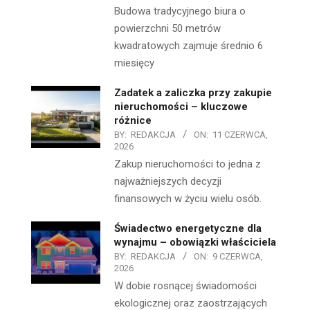
Budowa tradycyjnego biura o
powierzchni 50 metrów
kwadratowych zajmuje średnio 6
miesięcy
Zadatek a zaliczka przy zakupie
nieruchomości – kluczowe
różnice
BY:
REDAKCJA
ON:
11 CZERWCA,
2026
Zakup nieruchomości to jedna z
najważniejszych decyzji
finansowych w życiu wielu osób.
Świadectwo energetyczne dla
wynajmu – obowiązki właściciela
BY:
REDAKCJA
ON:
9 CZERWCA,
2026
W dobie rosnącej świadomości
ekologicznej oraz zaostrzających