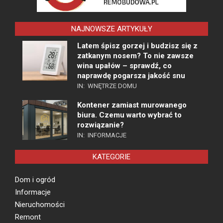
NAJNOWSZE ARTYKUŁY
Latem śpisz gorzej i budzisz się z
zatkanym nosem? To nie zawsze
wina upałów – sprawdź, co
naprawdę pogarsza jakość snu
IN:
WNĘTRZE DOMU
Kontener zamiast murowanego
biura. Czemu warto wybrać to
rozwiązanie?
IN:
INFORMACJE
KATEGORIE
Dom i ogród
Informacje
Nieruchomości
Remont