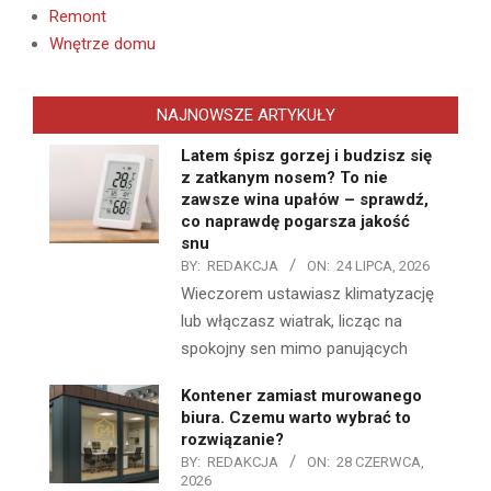
Remont
Wnętrze domu
NAJNOWSZE ARTYKUŁY
Latem śpisz gorzej i budzisz się
z zatkanym nosem? To nie
zawsze wina upałów – sprawdź,
co naprawdę pogarsza jakość
snu
BY:
REDAKCJA
ON:
24 LIPCA, 2026
Wieczorem ustawiasz klimatyzację
lub włączasz wiatrak, licząc na
spokojny sen mimo panujących
Kontener zamiast murowanego
biura. Czemu warto wybrać to
rozwiązanie?
BY:
REDAKCJA
ON:
28 CZERWCA,
2026