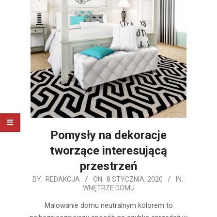
Pomysły na dekoracje
tworzące interesującą
przestrzeń
2020-
BY:
REDAKCJA
ON:
8 STYCZNIA, 2020
IN:
WNĘTRZE DOMU
01-
08
Malowanie domu neutralnym kolorem to