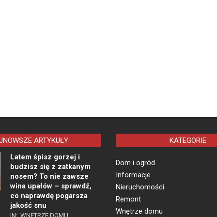
JNOWSZE ARTYKUŁY
KATEGORIE
Latem śpisz gorzej i
Dom i ogród
budzisz się z zatkanym
Informacje
nosem? To nie zawsze
wina upałów – sprawdź,
Nieruchomości
co naprawdę pogarsza
Remont
jakość snu
Wnętrze domu
IN:
WNĘTRZE DOMU