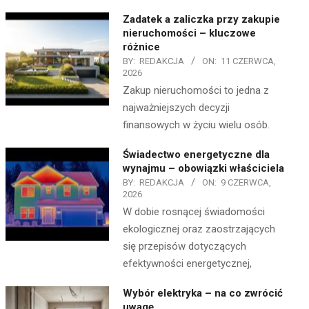
Zadatek a zaliczka przy zakupie
nieruchomości – kluczowe
różnice
BY:
REDAKCJA
ON:
11 CZERWCA,
2026
Zakup nieruchomości to jedna z
najważniejszych decyzji
finansowych w życiu wielu osób.
Świadectwo energetyczne dla
wynajmu – obowiązki właściciela
BY:
REDAKCJA
ON:
9 CZERWCA,
2026
W dobie rosnącej świadomości
ekologicznej oraz zaostrzających
się przepisów dotyczących
efektywności energetycznej,
Wybór elektryka – na co zwrócić
uwagę