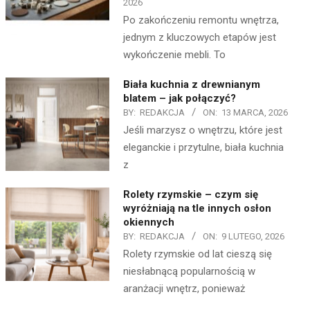
2026
Po zakończeniu remontu wnętrza,
jednym z kluczowych etapów jest
wykończenie mebli. To
Biała kuchnia z drewnianym
blatem – jak połączyć?
BY:
REDAKCJA
ON:
13 MARCA, 2026
Jeśli marzysz o wnętrzu, które jest
eleganckie i przytulne, biała kuchnia
z
Rolety rzymskie – czym się
wyróżniają na tle innych osłon
okiennych
BY:
REDAKCJA
ON:
9 LUTEGO, 2026
Rolety rzymskie od lat cieszą się
niesłabnącą popularnością w
aranżacji wnętrz, ponieważ