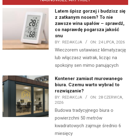
Latem śpisz gorzej i budzisz się
z zatkanym nosem? To nie
zawsze wina upałów – sprawdź,
co naprawdę pogarsza jakość
snu
BY:
REDAKCJA
ON:
24 LIPCA, 2026
Wieczorem ustawiasz klimatyzację
lub włączasz wiatrak, licząc na
spokojny sen mimo panujących
Kontener zamiast murowanego
biura. Czemu warto wybrać to
rozwiązanie?
BY:
REDAKCJA
ON:
28 CZERWCA,
2026
Budowa tradycyjnego biura o
powierzchni 50 metrów
kwadratowych zajmuje średnio 6
miesięcy