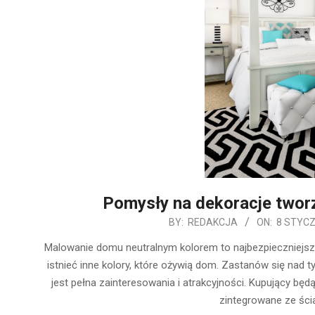
Pomysły na dekoracje tworz
2020-
BY:
REDAKCJA
ON:
8 STYCZ
01-
Malowanie domu neutralnym kolorem to najbezpieczniejs
08
istnieć inne kolory, które ożywią dom. Zastanów się nad t
jest pełna zainteresowania i atrakcyjności. Kupujący będ
zintegrowane ze ścia