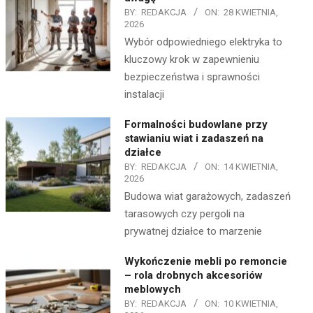
BY:
REDAKCJA
ON:
28 KWIETNIA,
2026
Wybór odpowiedniego elektryka to
kluczowy krok w zapewnieniu
bezpieczeństwa i sprawności
instalacji
Formalności budowlane przy
stawianiu wiat i zadaszeń na
działce
BY:
REDAKCJA
ON:
14 KWIETNIA,
2026
Budowa wiat garażowych, zadaszeń
tarasowych czy pergoli na
prywatnej działce to marzenie
Wykończenie mebli po remoncie
– rola drobnych akcesoriów
meblowych
BY:
REDAKCJA
ON:
10 KWIETNIA,