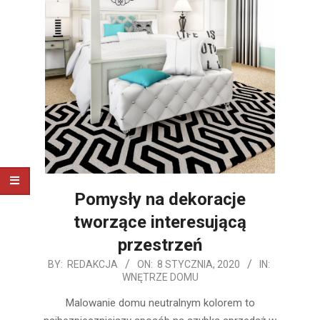
Pomysły na dekoracje
tworzące interesującą
przestrzeń
2020-
BY:
REDAKCJA
ON:
8 STYCZNIA, 2020
IN:
WNĘTRZE DOMU
01-
08
Malowanie domu neutralnym kolorem to