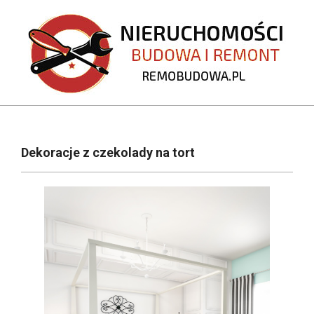
Skip
to
content
REMOBUDOWA.PL
Primary
Navigation
Dekoracje z czekolady na tort
Menu