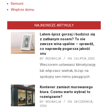
Remont
Wnętrze domu
NAJNOWSZE ARTYKUŁY
Latem śpisz gorzej i budzisz się
z zatkanym nosem? To nie
zawsze wina upałów – sprawdź,
co naprawdę pogarsza jakość
snu
BY:
REDAKCJA
ON:
24 LIPCA, 2026
Wieczorem ustawiasz klimatyzację
lub włączasz wiatrak, licząc na
spokojny sen mimo panujących
Kontener zamiast murowanego
biura. Czemu warto wybrać to
rozwiązanie?
BY:
REDAKCJA
ON:
28 CZERWCA,
2026