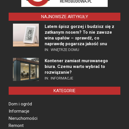
NAJNOWSZE ARTYKUŁY
Latem śpisz gorzej i budzisz się z
zatkanym nosem? To nie zawsze
wina upałów – sprawdź, co
naprawdę pogarsza jakość snu
IN:
WNĘTRZE DOMU
Kontener zamiast murowanego
biura. Czemu warto wybrać to
rozwiązanie?
IN:
INFORMACJE
KATEGORIE
Dom i ogród
Informacje
Nieruchomości
Remont