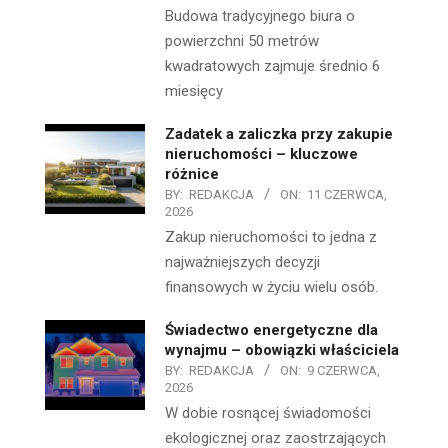
Budowa tradycyjnego biura o
powierzchni 50 metrów
kwadratowych zajmuje średnio 6
miesięcy
Zadatek a zaliczka przy zakupie
nieruchomości – kluczowe
różnice
BY:
REDAKCJA
ON:
11 CZERWCA,
2026
Zakup nieruchomości to jedna z
najważniejszych decyzji
finansowych w życiu wielu osób.
Świadectwo energetyczne dla
wynajmu – obowiązki właściciela
BY:
REDAKCJA
ON:
9 CZERWCA,
2026
W dobie rosnącej świadomości
ekologicznej oraz zaostrzających