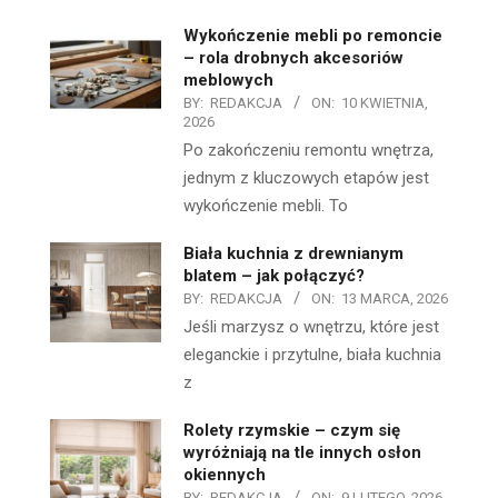
Wykończenie mebli po remoncie
– rola drobnych akcesoriów
meblowych
BY:
REDAKCJA
ON:
10 KWIETNIA,
2026
Po zakończeniu remontu wnętrza,
jednym z kluczowych etapów jest
wykończenie mebli. To
Biała kuchnia z drewnianym
blatem – jak połączyć?
BY:
REDAKCJA
ON:
13 MARCA, 2026
Jeśli marzysz o wnętrzu, które jest
eleganckie i przytulne, biała kuchnia
z
Rolety rzymskie – czym się
wyróżniają na tle innych osłon
okiennych
BY:
REDAKCJA
ON:
9 LUTEGO, 2026