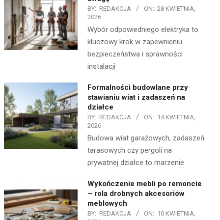
BY:
REDAKCJA
ON:
28 KWIETNIA,
2026
Wybór odpowiedniego elektryka to
kluczowy krok w zapewnieniu
bezpieczeństwa i sprawności
instalacji
Formalności budowlane przy
stawianiu wiat i zadaszeń na
działce
BY:
REDAKCJA
ON:
14 KWIETNIA,
2026
Budowa wiat garażowych, zadaszeń
tarasowych czy pergoli na
prywatnej działce to marzenie
Wykończenie mebli po remoncie
– rola drobnych akcesoriów
meblowych
BY:
REDAKCJA
ON:
10 KWIETNIA,