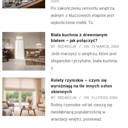
2026
Po zakończeniu remontu wnętrza,
jednym z kluczowych etapów jest
wykończenie mebli. To
Biała kuchnia z drewnianym
blatem – jak połączyć?
BY:
REDAKCJA
ON:
13 MARCA, 2026
Jeśli marzysz o wnętrzu, które jest
eleganckie i przytulne, biała kuchnia
z
Rolety rzymskie – czym się
wyróżniają na tle innych osłon
okiennych
BY:
REDAKCJA
ON:
9 LUTEGO, 2026
Rolety rzymskie od lat cieszą się
niesłabnącą popularnością w
aranżacji wnętrz, ponieważ