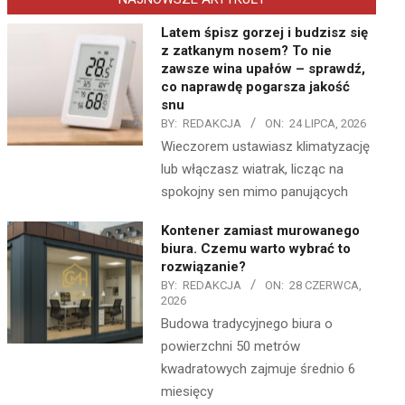
Latem śpisz gorzej i budzisz się
z zatkanym nosem? To nie
zawsze wina upałów – sprawdź,
co naprawdę pogarsza jakość
snu
BY:
REDAKCJA
ON:
24 LIPCA, 2026
Wieczorem ustawiasz klimatyzację
lub włączasz wiatrak, licząc na
spokojny sen mimo panujących
Kontener zamiast murowanego
biura. Czemu warto wybrać to
rozwiązanie?
BY:
REDAKCJA
ON:
28 CZERWCA,
2026
Budowa tradycyjnego biura o
powierzchni 50 metrów
kwadratowych zajmuje średnio 6
miesięcy