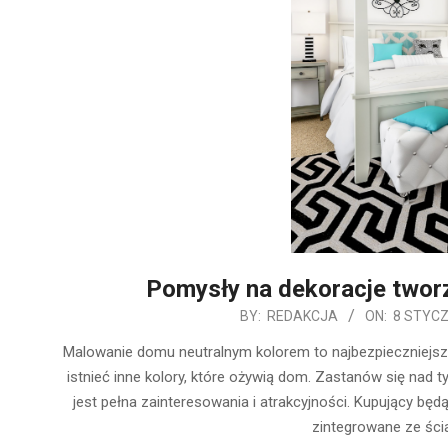
Pomysły na dekoracje tworz
2020-
BY:
REDAKCJA
ON:
8 STYCZ
01-
Malowanie domu neutralnym kolorem to najbezpieczniejs
08
istnieć inne kolory, które ożywią dom. Zastanów się nad t
jest pełna zainteresowania i atrakcyjności. Kupujący będ
zintegrowane ze ścia