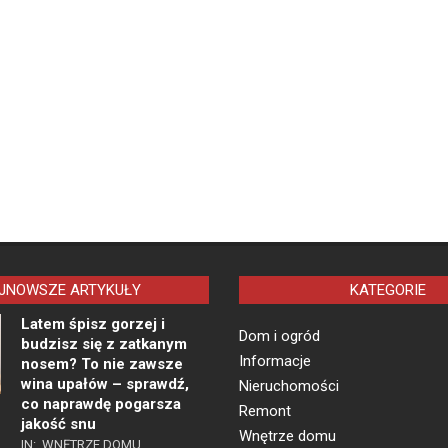
JNOWSZE ARTYKUŁY
KATEGORIE
Latem śpisz gorzej i
Dom i ogród
budzisz się z zatkanym
Informacje
nosem? To nie zawsze
wina upałów – sprawdź,
Nieruchomości
co naprawdę pogarsza
Remont
jakość snu
Wnętrze domu
IN:
WNĘTRZE DOMU