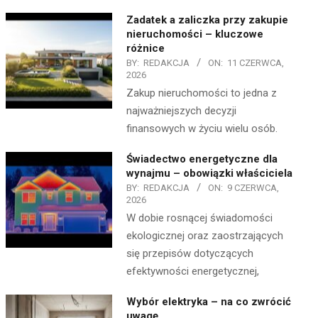
Zadatek a zaliczka przy zakupie
nieruchomości – kluczowe
różnice
BY:
REDAKCJA
ON:
11 CZERWCA,
2026
Zakup nieruchomości to jedna z
najważniejszych decyzji
finansowych w życiu wielu osób.
Świadectwo energetyczne dla
wynajmu – obowiązki właściciela
BY:
REDAKCJA
ON:
9 CZERWCA,
2026
W dobie rosnącej świadomości
ekologicznej oraz zaostrzających
się przepisów dotyczących
efektywności energetycznej,
Wybór elektryka – na co zwrócić
uwagę