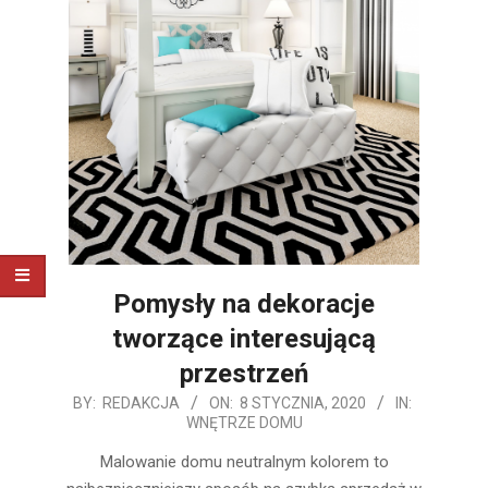
Pomysły na dekoracje
tworzące interesującą
przestrzeń
2020-
BY:
REDAKCJA
ON:
8 STYCZNIA, 2020
IN:
WNĘTRZE DOMU
01-
08
Malowanie domu neutralnym kolorem to