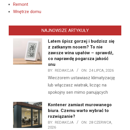
Remont
Wnętrze domu
NAJNOWSZE ARTYKUŁY
Latem śpisz gorzej i budzisz się
z zatkanym nosem? To nie
zawsze wina upałów – sprawdź,
co naprawdę pogarsza jakość
snu
BY:
REDAKCJA
ON:
24 LIPCA, 2026
Wieczorem ustawiasz klimatyzację
lub włączasz wiatrak, licząc na
spokojny sen mimo panujących
Kontener zamiast murowanego
biura. Czemu warto wybrać to
rozwiązanie?
BY:
REDAKCJA
ON:
28 CZERWCA,
2026