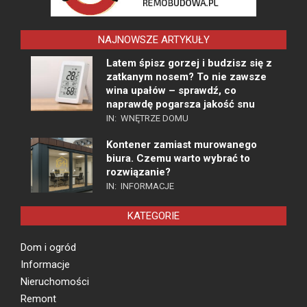
NAJNOWSZE ARTYKUŁY
Latem śpisz gorzej i budzisz się z
zatkanym nosem? To nie zawsze
wina upałów – sprawdź, co
naprawdę pogarsza jakość snu
IN:
WNĘTRZE DOMU
Kontener zamiast murowanego
biura. Czemu warto wybrać to
rozwiązanie?
IN:
INFORMACJE
KATEGORIE
Dom i ogród
Informacje
Nieruchomości
Remont