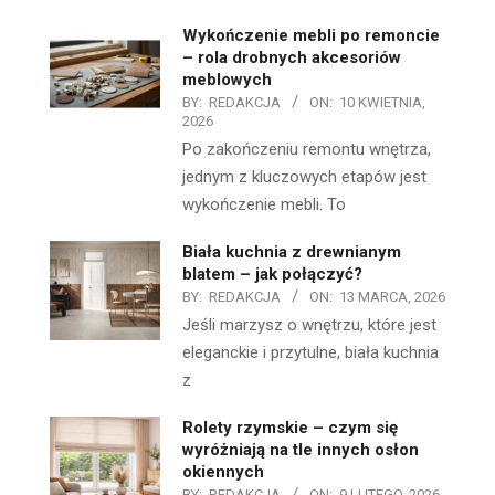
Wykończenie mebli po remoncie
– rola drobnych akcesoriów
meblowych
BY:
REDAKCJA
ON:
10 KWIETNIA,
2026
Po zakończeniu remontu wnętrza,
jednym z kluczowych etapów jest
wykończenie mebli. To
Biała kuchnia z drewnianym
blatem – jak połączyć?
BY:
REDAKCJA
ON:
13 MARCA, 2026
Jeśli marzysz o wnętrzu, które jest
eleganckie i przytulne, biała kuchnia
z
Rolety rzymskie – czym się
wyróżniają na tle innych osłon
okiennych
BY:
REDAKCJA
ON:
9 LUTEGO, 2026