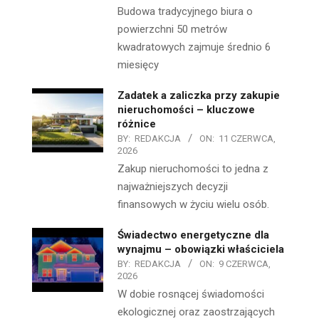
Budowa tradycyjnego biura o
powierzchni 50 metrów
kwadratowych zajmuje średnio 6
miesięcy
Zadatek a zaliczka przy zakupie
nieruchomości – kluczowe
różnice
BY:
REDAKCJA
ON:
11 CZERWCA,
2026
Zakup nieruchomości to jedna z
najważniejszych decyzji
finansowych w życiu wielu osób.
Świadectwo energetyczne dla
wynajmu – obowiązki właściciela
BY:
REDAKCJA
ON:
9 CZERWCA,
2026
W dobie rosnącej świadomości
ekologicznej oraz zaostrzających