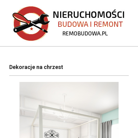
Skip
to
content
REMOBUDOWA.PL
Primary
Navigation
Dekoracje na chrzest
Menu