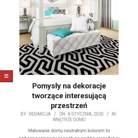
Pomysły na dekoracje
tworzące interesującą
przestrzeń
2020-
BY:
REDAKCJA
ON:
8 STYCZNIA, 2020
IN:
WNĘTRZE DOMU
01-
08
Malowanie domu neutralnym kolorem to