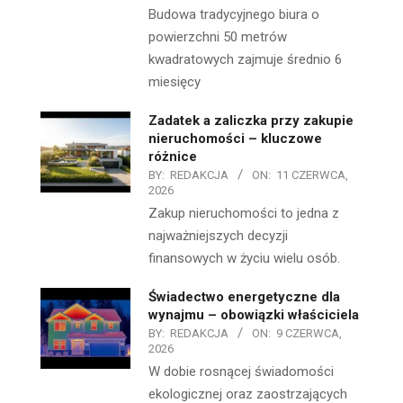
Budowa tradycyjnego biura o
powierzchni 50 metrów
kwadratowych zajmuje średnio 6
miesięcy
Zadatek a zaliczka przy zakupie
nieruchomości – kluczowe
różnice
BY:
REDAKCJA
ON:
11 CZERWCA,
2026
Zakup nieruchomości to jedna z
najważniejszych decyzji
finansowych w życiu wielu osób.
Świadectwo energetyczne dla
wynajmu – obowiązki właściciela
BY:
REDAKCJA
ON:
9 CZERWCA,
2026
W dobie rosnącej świadomości
ekologicznej oraz zaostrzających