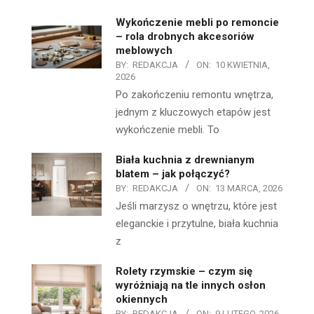
Wykończenie mebli po remoncie
– rola drobnych akcesoriów
meblowych
BY:
REDAKCJA
ON:
10 KWIETNIA,
2026
Po zakończeniu remontu wnętrza,
jednym z kluczowych etapów jest
wykończenie mebli. To
Biała kuchnia z drewnianym
blatem – jak połączyć?
BY:
REDAKCJA
ON:
13 MARCA, 2026
Jeśli marzysz o wnętrzu, które jest
eleganckie i przytulne, biała kuchnia
z
Rolety rzymskie – czym się
wyróżniają na tle innych osłon
okiennych
BY:
REDAKCJA
ON:
9 LUTEGO, 2026