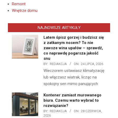
Remont
Wnętrze domu
NAJNOWSZE ARTYKUŁY
Latem śpisz gorzej i budzisz się
z zatkanym nosem? To nie
zawsze wina upałów – sprawdź,
co naprawdę pogarsza jakość
snu
BY:
REDAKCJA
ON:
24 LIPCA, 2026
Wieczorem ustawiasz klimatyzację
lub włączasz wiatrak, licząc na
spokojny sen mimo panujących
Kontener zamiast murowanego
biura. Czemu warto wybrać to
rozwiązanie?
BY:
REDAKCJA
ON:
28 CZERWCA,
2026