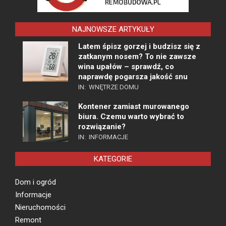
NAJNOWSZE ARTYKUŁY
Latem śpisz gorzej i budzisz się z
zatkanym nosem? To nie zawsze
wina upałów – sprawdź, co
naprawdę pogarsza jakość snu
IN:
WNĘTRZE DOMU
Kontener zamiast murowanego
biura. Czemu warto wybrać to
rozwiązanie?
IN:
INFORMACJE
KATEGORIE
Dom i ogród
Informacje
Nieruchomości
Remont