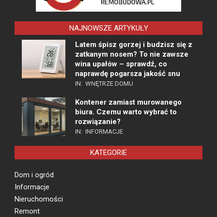
NAJNOWSZE ARTYKUŁY
Latem śpisz gorzej i budzisz się z
zatkanym nosem? To nie zawsze
wina upałów – sprawdź, co
naprawdę pogarsza jakość snu
IN:
WNĘTRZE DOMU
Kontener zamiast murowanego
biura. Czemu warto wybrać to
rozwiązanie?
IN:
INFORMACJE
KATEGORIE
Dom i ogród
Informacje
Nieruchomości
Remont