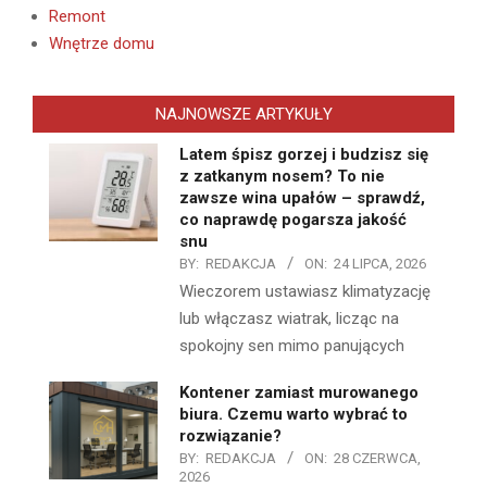
Remont
Wnętrze domu
NAJNOWSZE ARTYKUŁY
Latem śpisz gorzej i budzisz się
z zatkanym nosem? To nie
zawsze wina upałów – sprawdź,
co naprawdę pogarsza jakość
snu
BY:
REDAKCJA
ON:
24 LIPCA, 2026
Wieczorem ustawiasz klimatyzację
lub włączasz wiatrak, licząc na
spokojny sen mimo panujących
Kontener zamiast murowanego
biura. Czemu warto wybrać to
rozwiązanie?
BY:
REDAKCJA
ON:
28 CZERWCA,
2026