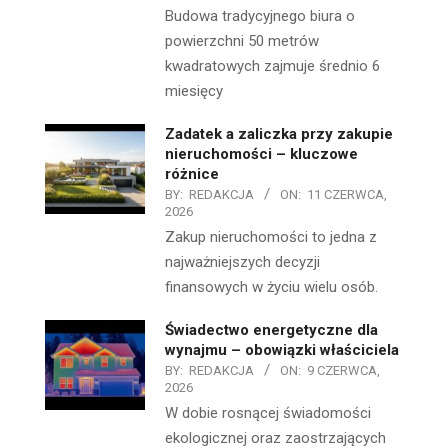
Budowa tradycyjnego biura o
powierzchni 50 metrów
kwadratowych zajmuje średnio 6
miesięcy
Zadatek a zaliczka przy zakupie
nieruchomości – kluczowe
różnice
BY:
REDAKCJA
ON:
11 CZERWCA,
2026
Zakup nieruchomości to jedna z
najważniejszych decyzji
finansowych w życiu wielu osób.
Świadectwo energetyczne dla
wynajmu – obowiązki właściciela
BY:
REDAKCJA
ON:
9 CZERWCA,
2026
W dobie rosnącej świadomości
ekologicznej oraz zaostrzających