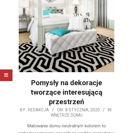
Pomysły na dekoracje
tworzące interesującą
przestrzeń
2020-
BY:
REDAKCJA
ON:
8 STYCZNIA, 2020
IN:
WNĘTRZE DOMU
01-
08
Malowanie domu neutralnym kolorem to