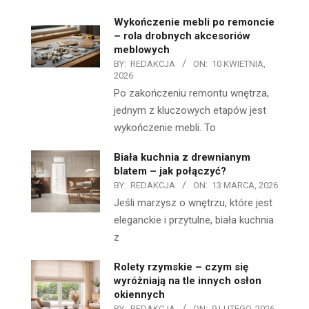
Wykończenie mebli po remoncie
– rola drobnych akcesoriów
meblowych
BY:
REDAKCJA
ON:
10 KWIETNIA,
2026
Po zakończeniu remontu wnętrza,
jednym z kluczowych etapów jest
wykończenie mebli. To
Biała kuchnia z drewnianym
blatem – jak połączyć?
BY:
REDAKCJA
ON:
13 MARCA, 2026
Jeśli marzysz o wnętrzu, które jest
eleganckie i przytulne, biała kuchnia
z
Rolety rzymskie – czym się
wyróżniają na tle innych osłon
okiennych
BY:
REDAKCJA
ON:
9 LUTEGO, 2026