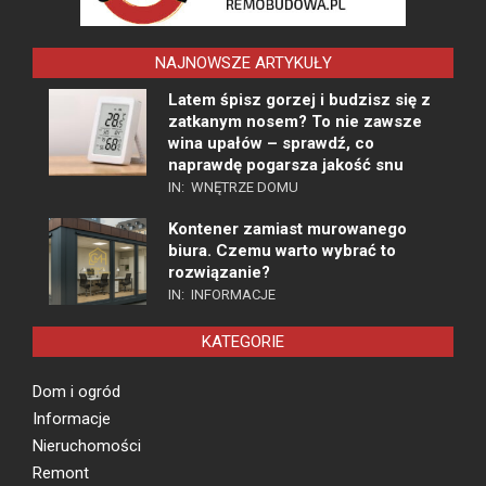
NAJNOWSZE ARTYKUŁY
Latem śpisz gorzej i budzisz się z
zatkanym nosem? To nie zawsze
wina upałów – sprawdź, co
naprawdę pogarsza jakość snu
IN:
WNĘTRZE DOMU
Kontener zamiast murowanego
biura. Czemu warto wybrać to
rozwiązanie?
IN:
INFORMACJE
KATEGORIE
Dom i ogród
Informacje
Nieruchomości
Remont