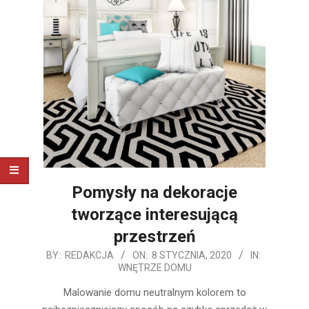
Pomysły na dekoracje
tworzące interesującą
przestrzeń
2020-
BY:
REDAKCJA
ON:
8 STYCZNIA, 2020
IN:
WNĘTRZE DOMU
01-
08
Malowanie domu neutralnym kolorem to