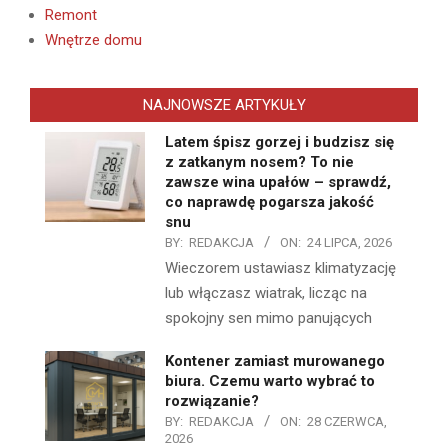
Remont
Wnętrze domu
NAJNOWSZE ARTYKUŁY
Latem śpisz gorzej i budzisz się
z zatkanym nosem? To nie
zawsze wina upałów – sprawdź,
co naprawdę pogarsza jakość
snu
BY:
REDAKCJA
ON:
24 LIPCA, 2026
Wieczorem ustawiasz klimatyzację
lub włączasz wiatrak, licząc na
spokojny sen mimo panujących
Kontener zamiast murowanego
biura. Czemu warto wybrać to
rozwiązanie?
BY:
REDAKCJA
ON:
28 CZERWCA,
2026