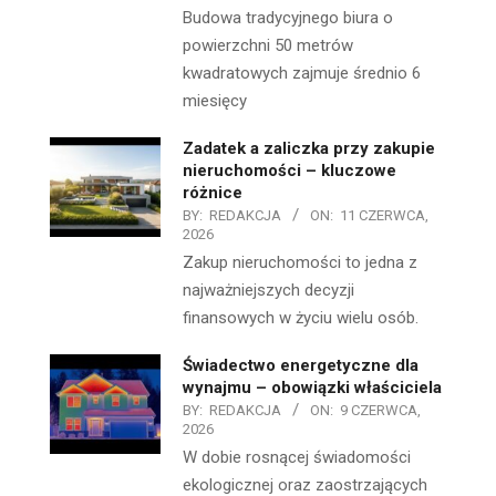
Budowa tradycyjnego biura o
powierzchni 50 metrów
kwadratowych zajmuje średnio 6
miesięcy
Zadatek a zaliczka przy zakupie
nieruchomości – kluczowe
różnice
BY:
REDAKCJA
ON:
11 CZERWCA,
2026
Zakup nieruchomości to jedna z
najważniejszych decyzji
finansowych w życiu wielu osób.
Świadectwo energetyczne dla
wynajmu – obowiązki właściciela
BY:
REDAKCJA
ON:
9 CZERWCA,
2026
W dobie rosnącej świadomości
ekologicznej oraz zaostrzających