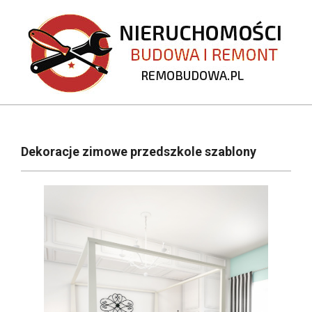
Skip
to
content
REMOBUDOWA.PL
Primary
Navigation
Dekoracje zimowe przedszkole szablony
Menu