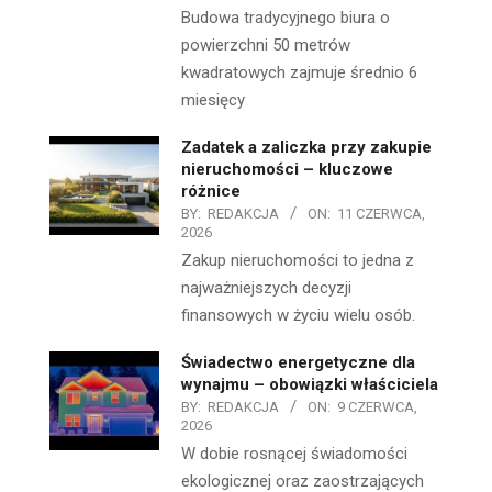
Budowa tradycyjnego biura o
powierzchni 50 metrów
kwadratowych zajmuje średnio 6
miesięcy
Zadatek a zaliczka przy zakupie
nieruchomości – kluczowe
różnice
BY:
REDAKCJA
ON:
11 CZERWCA,
2026
Zakup nieruchomości to jedna z
najważniejszych decyzji
finansowych w życiu wielu osób.
Świadectwo energetyczne dla
wynajmu – obowiązki właściciela
BY:
REDAKCJA
ON:
9 CZERWCA,
2026
W dobie rosnącej świadomości
ekologicznej oraz zaostrzających