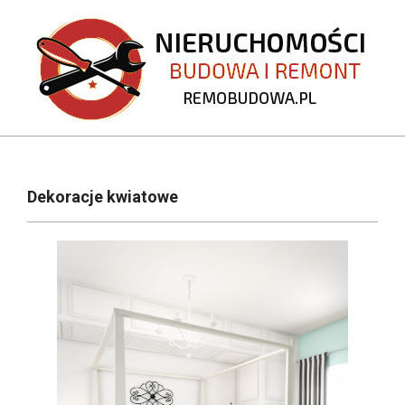
Skip
to
content
REMOBUDOWA.PL
Primary
Navigation
Dekoracje kwiatowe
Menu