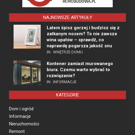
NAJNOWSZE ARTYKUŁY
Latem śpisz gorzej i budzisz się z
zatkanym nosem? To nie zawsze
wina upałów – sprawdź, co
naprawdę pogarsza jakość snu
IN:
WNĘTRZE DOMU
Kontener zamiast murowanego
biura. Czemu warto wybrać to
rozwiązanie?
IN:
INFORMACJE
KATEGORIE
Dom i ogród
Informacje
Nieruchomości
Remont