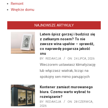
Remont
Wnętrze domu
NAJNOWSZE ARTYKUŁY
Latem śpisz gorzej i budzisz się
z zatkanym nosem? To nie
zawsze wina upałów – sprawdź,
co naprawdę pogarsza jakość
snu
BY:
REDAKCJA
ON:
24 LIPCA, 2026
Wieczorem ustawiasz klimatyzację
lub włączasz wiatrak, licząc na
spokojny sen mimo panujących
Kontener zamiast murowanego
biura. Czemu warto wybrać to
rozwiązanie?
BY:
REDAKCJA
ON:
28 CZERWCA,
2026