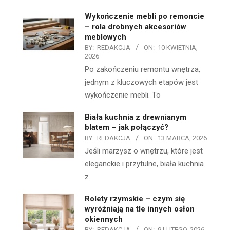
Wykończenie mebli po remoncie
– rola drobnych akcesoriów
meblowych
BY:
REDAKCJA
ON:
10 KWIETNIA,
2026
Po zakończeniu remontu wnętrza,
jednym z kluczowych etapów jest
wykończenie mebli. To
Biała kuchnia z drewnianym
blatem – jak połączyć?
BY:
REDAKCJA
ON:
13 MARCA, 2026
Jeśli marzysz o wnętrzu, które jest
eleganckie i przytulne, biała kuchnia
z
Rolety rzymskie – czym się
wyróżniają na tle innych osłon
okiennych
BY:
REDAKCJA
ON:
9 LUTEGO, 2026