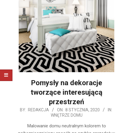
Pomysły na dekoracje
tworzące interesującą
przestrzeń
2020-
BY:
REDAKCJA
ON:
8 STYCZNIA, 2020
IN:
WNĘTRZE DOMU
01-
08
Malowanie domu neutralnym kolorem to