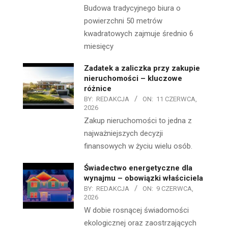
Budowa tradycyjnego biura o
powierzchni 50 metrów
kwadratowych zajmuje średnio 6
miesięcy
Zadatek a zaliczka przy zakupie
nieruchomości – kluczowe
różnice
BY:
REDAKCJA
ON:
11 CZERWCA,
2026
Zakup nieruchomości to jedna z
najważniejszych decyzji
finansowych w życiu wielu osób.
Świadectwo energetyczne dla
wynajmu – obowiązki właściciela
BY:
REDAKCJA
ON:
9 CZERWCA,
2026
W dobie rosnącej świadomości
ekologicznej oraz zaostrzających