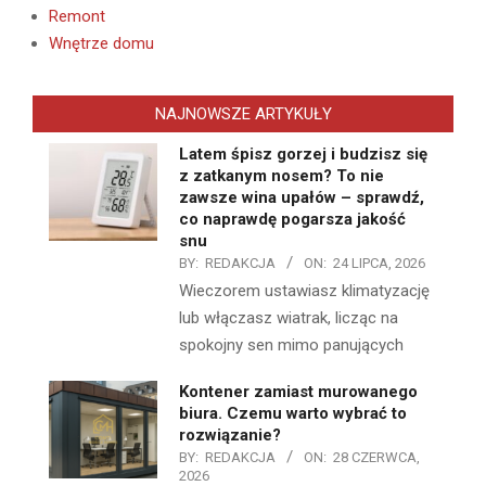
Remont
Wnętrze domu
NAJNOWSZE ARTYKUŁY
Latem śpisz gorzej i budzisz się
z zatkanym nosem? To nie
zawsze wina upałów – sprawdź,
co naprawdę pogarsza jakość
snu
BY:
REDAKCJA
ON:
24 LIPCA, 2026
Wieczorem ustawiasz klimatyzację
lub włączasz wiatrak, licząc na
spokojny sen mimo panujących
Kontener zamiast murowanego
biura. Czemu warto wybrać to
rozwiązanie?
BY:
REDAKCJA
ON:
28 CZERWCA,
2026