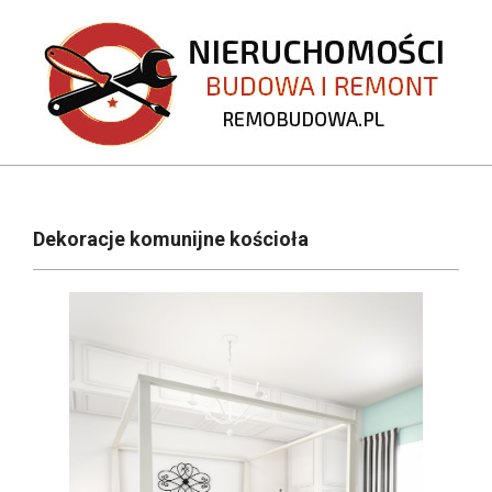
Skip
to
content
REMOBUDOWA.PL
Primary
Navigation
Dekoracje komunijne kościoła
Menu