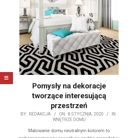
Pomysły na dekoracje
tworzące interesującą
przestrzeń
2020-
BY:
REDAKCJA
ON:
8 STYCZNIA, 2020
IN:
WNĘTRZE DOMU
01-
08
Malowanie domu neutralnym kolorem to