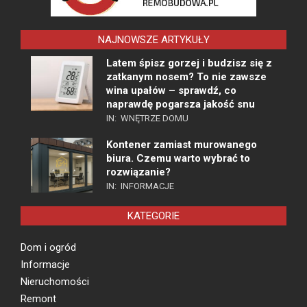
NAJNOWSZE ARTYKUŁY
Latem śpisz gorzej i budzisz się z
zatkanym nosem? To nie zawsze
wina upałów – sprawdź, co
naprawdę pogarsza jakość snu
IN:
WNĘTRZE DOMU
Kontener zamiast murowanego
biura. Czemu warto wybrać to
rozwiązanie?
IN:
INFORMACJE
KATEGORIE
Dom i ogród
Informacje
Nieruchomości
Remont