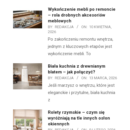
Wykończenie mebli po remoncie
– rola drobnych akcesoriów
meblowych
BY:
REDAKCJA
ON:
10 KWIETNIA,
2026
Po zakończeniu remontu wnętrza,
jednym z kluczowych etapów jest
wykończenie mebli. To
Biała kuchnia z drewnianym
blatem – jak połączyć?
BY:
REDAKCJA
ON:
13 MARCA, 2026
Jeśli marzysz o wnętrzu, które jest
eleganckie i przytulne, biała kuchnia
z
Rolety rzymskie – czym się
wyróżniają na tle innych osłon
okiennych
BY:
REDAKCJA
ON:
9 LUTEGO, 2026