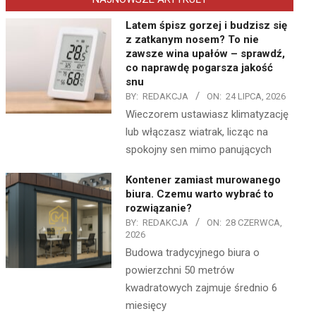
Latem śpisz gorzej i budzisz się
z zatkanym nosem? To nie
zawsze wina upałów – sprawdź,
co naprawdę pogarsza jakość
snu
BY:
REDAKCJA
ON:
24 LIPCA, 2026
Wieczorem ustawiasz klimatyzację
lub włączasz wiatrak, licząc na
spokojny sen mimo panujących
Kontener zamiast murowanego
biura. Czemu warto wybrać to
rozwiązanie?
BY:
REDAKCJA
ON:
28 CZERWCA,
2026
Budowa tradycyjnego biura o
powierzchni 50 metrów
kwadratowych zajmuje średnio 6
miesięcy