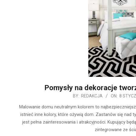
Pomysły na dekoracje tworz
2020-
BY:
REDAKCJA
ON:
8 STYCZ
01-
Malowanie domu neutralnym kolorem to najbezpieczniejs
08
istnieć inne kolory, które ożywią dom. Zastanów się nad t
jest pełna zainteresowania i atrakcyjności. Kupujący będ
zintegrowane ze ścia