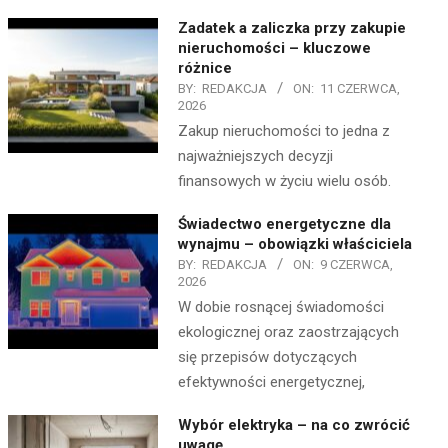
Zadatek a zaliczka przy zakupie
nieruchomości – kluczowe
różnice
BY:
REDAKCJA
ON:
11 CZERWCA,
2026
Zakup nieruchomości to jedna z
najważniejszych decyzji
finansowych w życiu wielu osób.
Świadectwo energetyczne dla
wynajmu – obowiązki właściciela
BY:
REDAKCJA
ON:
9 CZERWCA,
2026
W dobie rosnącej świadomości
ekologicznej oraz zaostrzających
się przepisów dotyczących
efektywności energetycznej,
Wybór elektryka – na co zwrócić
uwagę