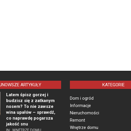
JNOWSZE ARTYKUŁY
KATEGORIE
Latem śpisz gorzej i
Dom i ogród
budzisz się z zatkanym
Informacje
nosem? To nie zawsze
wina upałów – sprawdź,
Nieruchomości
co naprawdę pogarsza
Remont
jakość snu
Wnętrze domu
IN:
WNĘTRZE DOMU