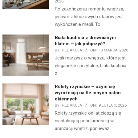
2026
Po zakończeniu remontu wnętrza,
jednym z kluczowych etapów jest
wykończenie mebli. To
Biała kuchnia z drewnianym
blatem – jak połączyć?
BY:
REDAKCJA
ON:
13 MARCA, 2026
Jeśli marzysz o wnętrzu, które jest
eleganckie i przytulne, biała kuchnia
z
Rolety rzymskie – czym się
wyróżniają na tle innych osłon
okiennych
BY:
REDAKCJA
ON:
9 LUTEGO, 2026
Rolety rzymskie od lat cieszą się
niesłabnącą popularnością w
aranżacji wnętrz, ponieważ