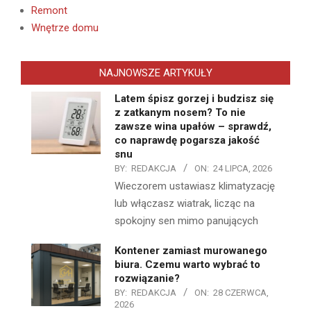
Remont
Wnętrze domu
NAJNOWSZE ARTYKUŁY
Latem śpisz gorzej i budzisz się
z zatkanym nosem? To nie
zawsze wina upałów – sprawdź,
co naprawdę pogarsza jakość
snu
BY:
REDAKCJA
ON:
24 LIPCA, 2026
Wieczorem ustawiasz klimatyzację
lub włączasz wiatrak, licząc na
spokojny sen mimo panujących
Kontener zamiast murowanego
biura. Czemu warto wybrać to
rozwiązanie?
BY:
REDAKCJA
ON:
28 CZERWCA,
2026