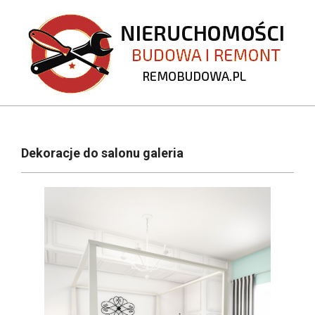
Skip
to
content
REMOBUDOWA.PL
Primary
Navigation
Dekoracje do salonu galeria
Menu