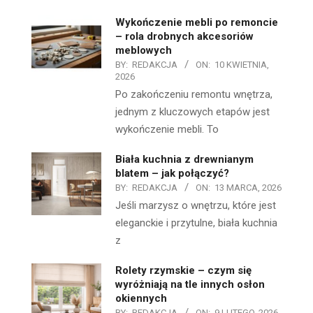
Wykończenie mebli po remoncie
– rola drobnych akcesoriów
meblowych
BY:
REDAKCJA
ON:
10 KWIETNIA,
2026
Po zakończeniu remontu wnętrza,
jednym z kluczowych etapów jest
wykończenie mebli. To
Biała kuchnia z drewnianym
blatem – jak połączyć?
BY:
REDAKCJA
ON:
13 MARCA, 2026
Jeśli marzysz o wnętrzu, które jest
eleganckie i przytulne, biała kuchnia
z
Rolety rzymskie – czym się
wyróżniają na tle innych osłon
okiennych
BY:
REDAKCJA
ON:
9 LUTEGO, 2026