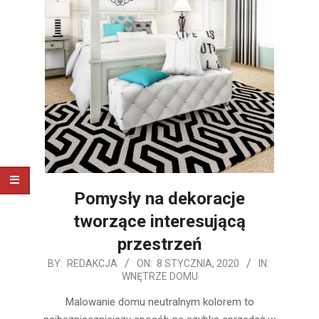
Pomysły na dekoracje
tworzące interesującą
przestrzeń
2020-
BY:
REDAKCJA
ON:
8 STYCZNIA, 2020
IN:
WNĘTRZE DOMU
01-
08
Malowanie domu neutralnym kolorem to