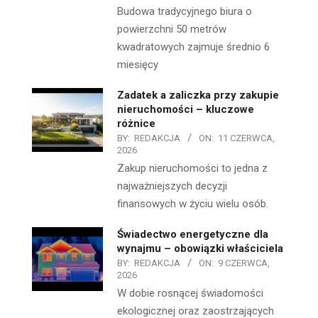
Budowa tradycyjnego biura o
powierzchni 50 metrów
kwadratowych zajmuje średnio 6
miesięcy
Zadatek a zaliczka przy zakupie
nieruchomości – kluczowe
różnice
BY:
REDAKCJA
ON:
11 CZERWCA,
2026
Zakup nieruchomości to jedna z
najważniejszych decyzji
finansowych w życiu wielu osób.
Świadectwo energetyczne dla
wynajmu – obowiązki właściciela
BY:
REDAKCJA
ON:
9 CZERWCA,
2026
W dobie rosnącej świadomości
ekologicznej oraz zaostrzających