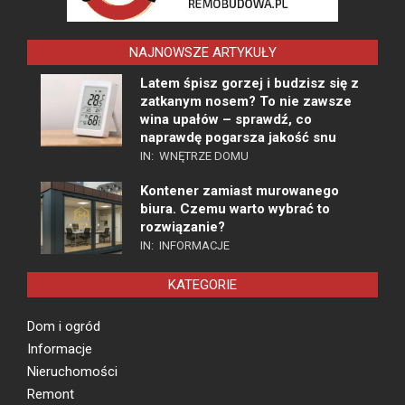
NAJNOWSZE ARTYKUŁY
Latem śpisz gorzej i budzisz się z
zatkanym nosem? To nie zawsze
wina upałów – sprawdź, co
naprawdę pogarsza jakość snu
IN:
WNĘTRZE DOMU
Kontener zamiast murowanego
biura. Czemu warto wybrać to
rozwiązanie?
IN:
INFORMACJE
KATEGORIE
Dom i ogród
Informacje
Nieruchomości
Remont