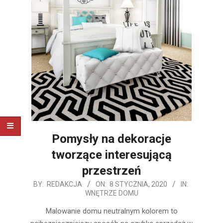
Pomysły na dekoracje
tworzące interesującą
przestrzeń
2020-
BY:
REDAKCJA
ON:
8 STYCZNIA, 2020
IN:
WNĘTRZE DOMU
01-
08
Malowanie domu neutralnym kolorem to