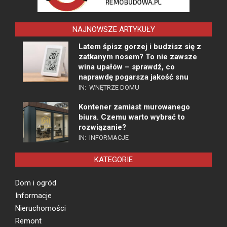
NAJNOWSZE ARTYKUŁY
Latem śpisz gorzej i budzisz się z
zatkanym nosem? To nie zawsze
wina upałów – sprawdź, co
naprawdę pogarsza jakość snu
IN:
WNĘTRZE DOMU
Kontener zamiast murowanego
biura. Czemu warto wybrać to
rozwiązanie?
IN:
INFORMACJE
KATEGORIE
Dom i ogród
Informacje
Nieruchomości
Remont