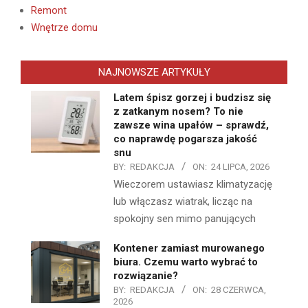
Remont
Wnętrze domu
NAJNOWSZE ARTYKUŁY
Latem śpisz gorzej i budzisz się
z zatkanym nosem? To nie
zawsze wina upałów – sprawdź,
co naprawdę pogarsza jakość
snu
BY:
REDAKCJA
ON:
24 LIPCA, 2026
Wieczorem ustawiasz klimatyzację
lub włączasz wiatrak, licząc na
spokojny sen mimo panujących
Kontener zamiast murowanego
biura. Czemu warto wybrać to
rozwiązanie?
BY:
REDAKCJA
ON:
28 CZERWCA,
2026