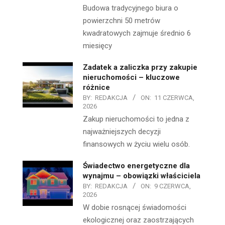
Budowa tradycyjnego biura o
powierzchni 50 metrów
kwadratowych zajmuje średnio 6
miesięcy
Zadatek a zaliczka przy zakupie
nieruchomości – kluczowe
różnice
BY:
REDAKCJA
ON:
11 CZERWCA,
2026
Zakup nieruchomości to jedna z
najważniejszych decyzji
finansowych w życiu wielu osób.
Świadectwo energetyczne dla
wynajmu – obowiązki właściciela
BY:
REDAKCJA
ON:
9 CZERWCA,
2026
W dobie rosnącej świadomości
ekologicznej oraz zaostrzających