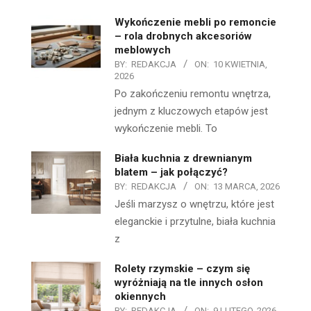
Wykończenie mebli po remoncie
– rola drobnych akcesoriów
meblowych
BY:
REDAKCJA
ON:
10 KWIETNIA,
2026
Po zakończeniu remontu wnętrza,
jednym z kluczowych etapów jest
wykończenie mebli. To
Biała kuchnia z drewnianym
blatem – jak połączyć?
BY:
REDAKCJA
ON:
13 MARCA, 2026
Jeśli marzysz o wnętrzu, które jest
eleganckie i przytulne, biała kuchnia
z
Rolety rzymskie – czym się
wyróżniają na tle innych osłon
okiennych
BY:
REDAKCJA
ON:
9 LUTEGO, 2026