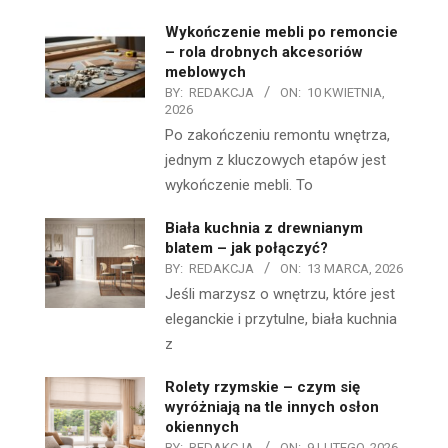
Wykończenie mebli po remoncie
– rola drobnych akcesoriów
meblowych
BY:
REDAKCJA
ON:
10 KWIETNIA,
2026
Po zakończeniu remontu wnętrza,
jednym z kluczowych etapów jest
wykończenie mebli. To
Biała kuchnia z drewnianym
blatem – jak połączyć?
BY:
REDAKCJA
ON:
13 MARCA, 2026
Jeśli marzysz o wnętrzu, które jest
eleganckie i przytulne, biała kuchnia
z
Rolety rzymskie – czym się
wyróżniają na tle innych osłon
okiennych
BY:
REDAKCJA
ON:
9 LUTEGO, 2026