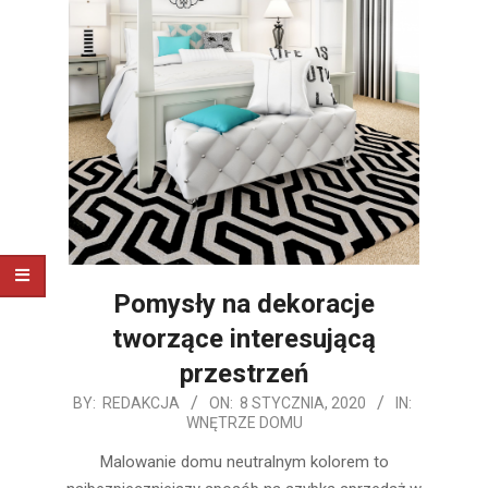
Pomysły na dekoracje
tworzące interesującą
przestrzeń
2020-
BY:
REDAKCJA
ON:
8 STYCZNIA, 2020
IN:
WNĘTRZE DOMU
01-
08
Malowanie domu neutralnym kolorem to