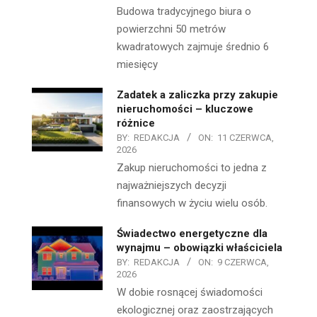
Budowa tradycyjnego biura o
powierzchni 50 metrów
kwadratowych zajmuje średnio 6
miesięcy
Zadatek a zaliczka przy zakupie
nieruchomości – kluczowe
różnice
BY:
REDAKCJA
ON:
11 CZERWCA,
2026
Zakup nieruchomości to jedna z
najważniejszych decyzji
finansowych w życiu wielu osób.
Świadectwo energetyczne dla
wynajmu – obowiązki właściciela
BY:
REDAKCJA
ON:
9 CZERWCA,
2026
W dobie rosnącej świadomości
ekologicznej oraz zaostrzających