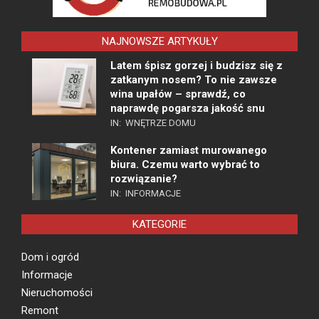
NAJNOWSZE ARTYKUŁY
Latem śpisz gorzej i budzisz się z
zatkanym nosem? To nie zawsze
wina upałów – sprawdź, co
naprawdę pogarsza jakość snu
IN:
WNĘTRZE DOMU
Kontener zamiast murowanego
biura. Czemu warto wybrać to
rozwiązanie?
IN:
INFORMACJE
KATEGORIE
Dom i ogród
Informacje
Nieruchomości
Remont