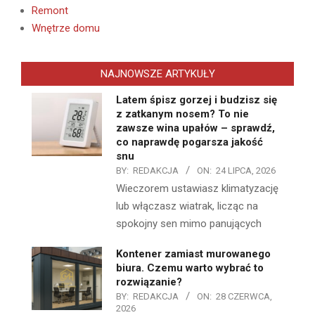
Remont
Wnętrze domu
NAJNOWSZE ARTYKUŁY
Latem śpisz gorzej i budzisz się
z zatkanym nosem? To nie
zawsze wina upałów – sprawdź,
co naprawdę pogarsza jakość
snu
BY:
REDAKCJA
ON:
24 LIPCA, 2026
Wieczorem ustawiasz klimatyzację
lub włączasz wiatrak, licząc na
spokojny sen mimo panujących
Kontener zamiast murowanego
biura. Czemu warto wybrać to
rozwiązanie?
BY:
REDAKCJA
ON:
28 CZERWCA,
2026