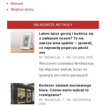
Remont
Wnętrze domu
NAJNOWSZE ARTYKUŁY
Latem śpisz gorzej i budzisz się
z zatkanym nosem? To nie
zawsze wina upałów – sprawdź,
co naprawdę pogarsza jakość
snu
BY:
REDAKCJA
ON:
24 LIPCA, 2026
Wieczorem ustawiasz klimatyzację
lub włączasz wiatrak, licząc na
spokojny sen mimo panujących
Kontener zamiast murowanego
biura. Czemu warto wybrać to
rozwiązanie?
BY:
REDAKCJA
ON:
28 CZERWCA,
2026