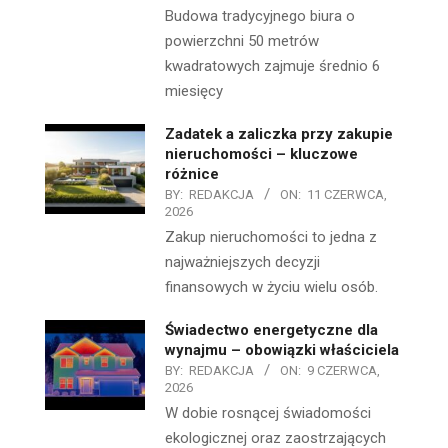
Budowa tradycyjnego biura o
powierzchni 50 metrów
kwadratowych zajmuje średnio 6
miesięcy
Zadatek a zaliczka przy zakupie
nieruchomości – kluczowe
różnice
BY:
REDAKCJA
ON:
11 CZERWCA,
2026
Zakup nieruchomości to jedna z
najważniejszych decyzji
finansowych w życiu wielu osób.
Świadectwo energetyczne dla
wynajmu – obowiązki właściciela
BY:
REDAKCJA
ON:
9 CZERWCA,
2026
W dobie rosnącej świadomości
ekologicznej oraz zaostrzających