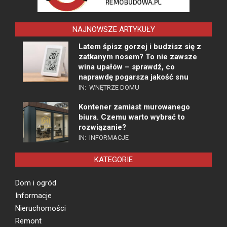
NAJNOWSZE ARTYKUŁY
Latem śpisz gorzej i budzisz się z
zatkanym nosem? To nie zawsze
wina upałów – sprawdź, co
naprawdę pogarsza jakość snu
IN:
WNĘTRZE DOMU
Kontener zamiast murowanego
biura. Czemu warto wybrać to
rozwiązanie?
IN:
INFORMACJE
KATEGORIE
Dom i ogród
Informacje
Nieruchomości
Remont