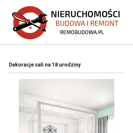
Skip
to
content
REMOBUDOWA.PL
Primary
Navigation
Dekoracje sali na 18 urodziny
Menu