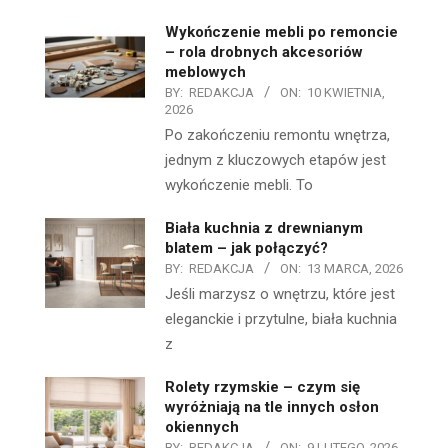
Wykończenie mebli po remoncie
– rola drobnych akcesoriów
meblowych
BY:
REDAKCJA
ON:
10 KWIETNIA,
2026
Po zakończeniu remontu wnętrza,
jednym z kluczowych etapów jest
wykończenie mebli. To
Biała kuchnia z drewnianym
blatem – jak połączyć?
BY:
REDAKCJA
ON:
13 MARCA, 2026
Jeśli marzysz o wnętrzu, które jest
eleganckie i przytulne, biała kuchnia
z
Rolety rzymskie – czym się
wyróżniają na tle innych osłon
okiennych
BY:
REDAKCJA
ON:
9 LUTEGO, 2026