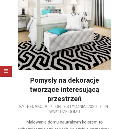
Pomysły na dekoracje
tworzące interesującą
przestrzeń
2020-
BY:
REDAKCJA
ON:
8 STYCZNIA, 2020
IN:
WNĘTRZE DOMU
01-
08
Malowanie domu neutralnym kolorem to