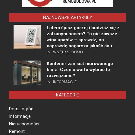
NAJNOWSZE ARTYKUŁY
Latem śpisz gorzej i budzisz się z
zatkanym nosem? To nie zawsze
wina upałów – sprawdź, co
naprawdę pogarsza jakość snu
IN:
WNĘTRZE DOMU
Kontener zamiast murowanego
biura. Czemu warto wybrać to
rozwiązanie?
IN:
INFORMACJE
KATEGORIE
Dom i ogród
Informacje
Nieruchomości
Remont