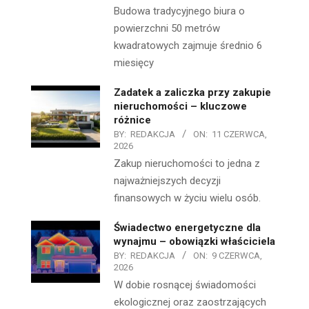
Budowa tradycyjnego biura o
powierzchni 50 metrów
kwadratowych zajmuje średnio 6
miesięcy
Zadatek a zaliczka przy zakupie
nieruchomości – kluczowe
różnice
BY:
REDAKCJA
ON:
11 CZERWCA,
2026
Zakup nieruchomości to jedna z
najważniejszych decyzji
finansowych w życiu wielu osób.
Świadectwo energetyczne dla
wynajmu – obowiązki właściciela
BY:
REDAKCJA
ON:
9 CZERWCA,
2026
W dobie rosnącej świadomości
ekologicznej oraz zaostrzających