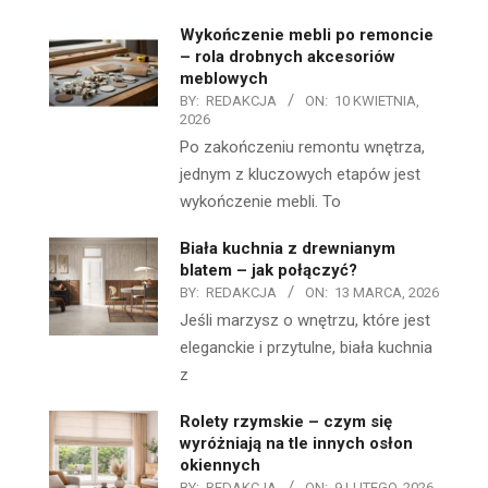
Wykończenie mebli po remoncie
– rola drobnych akcesoriów
meblowych
BY:
REDAKCJA
ON:
10 KWIETNIA,
2026
Po zakończeniu remontu wnętrza,
jednym z kluczowych etapów jest
wykończenie mebli. To
Biała kuchnia z drewnianym
blatem – jak połączyć?
BY:
REDAKCJA
ON:
13 MARCA, 2026
Jeśli marzysz o wnętrzu, które jest
eleganckie i przytulne, biała kuchnia
z
Rolety rzymskie – czym się
wyróżniają na tle innych osłon
okiennych
BY:
REDAKCJA
ON:
9 LUTEGO, 2026