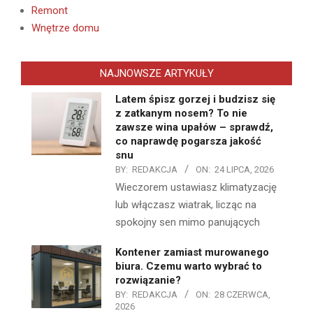
Remont
Wnętrze domu
NAJNOWSZE ARTYKUŁY
Latem śpisz gorzej i budzisz się
z zatkanym nosem? To nie
zawsze wina upałów – sprawdź,
co naprawdę pogarsza jakość
snu
BY:
REDAKCJA
ON:
24 LIPCA, 2026
Wieczorem ustawiasz klimatyzację
lub włączasz wiatrak, licząc na
spokojny sen mimo panujących
Kontener zamiast murowanego
biura. Czemu warto wybrać to
rozwiązanie?
BY:
REDAKCJA
ON:
28 CZERWCA,
2026