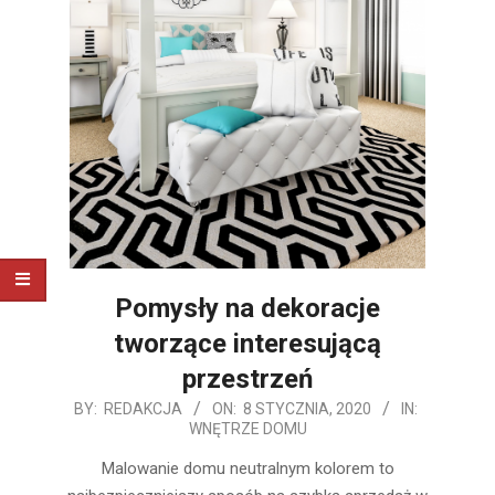
Pomysły na dekoracje
tworzące interesującą
przestrzeń
2020-
BY:
REDAKCJA
ON:
8 STYCZNIA, 2020
IN:
WNĘTRZE DOMU
01-
08
Malowanie domu neutralnym kolorem to