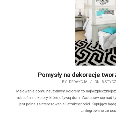
Pomysły na dekoracje tworz
2020-
BY:
REDAKCJA
ON:
8 STYCZ
01-
Malowanie domu neutralnym kolorem to najbezpieczniejs
08
istnieć inne kolory, które ożywią dom. Zastanów się nad t
jest pełna zainteresowania i atrakcyjności. Kupujący będ
zintegrowane ze ścia