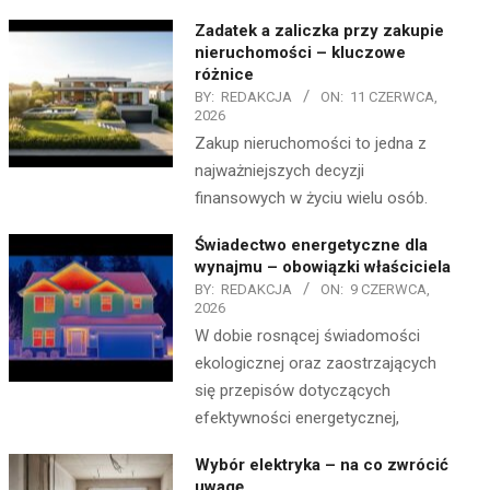
Zadatek a zaliczka przy zakupie
nieruchomości – kluczowe
różnice
BY:
REDAKCJA
ON:
11 CZERWCA,
2026
Zakup nieruchomości to jedna z
najważniejszych decyzji
finansowych w życiu wielu osób.
Świadectwo energetyczne dla
wynajmu – obowiązki właściciela
BY:
REDAKCJA
ON:
9 CZERWCA,
2026
W dobie rosnącej świadomości
ekologicznej oraz zaostrzających
się przepisów dotyczących
efektywności energetycznej,
Wybór elektryka – na co zwrócić
uwagę