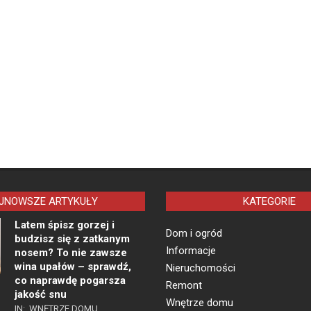
JNOWSZE ARTYKUŁY
KATEGORIE
Latem śpisz gorzej i
Dom i ogród
budzisz się z zatkanym
Informacje
nosem? To nie zawsze
wina upałów – sprawdź,
Nieruchomości
co naprawdę pogarsza
Remont
jakość snu
Wnętrze domu
IN:
WNĘTRZE DOMU