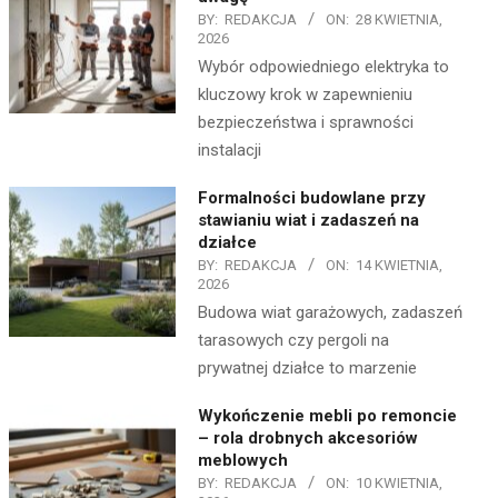
BY:
REDAKCJA
ON:
28 KWIETNIA,
2026
Wybór odpowiedniego elektryka to
kluczowy krok w zapewnieniu
bezpieczeństwa i sprawności
instalacji
Formalności budowlane przy
stawianiu wiat i zadaszeń na
działce
BY:
REDAKCJA
ON:
14 KWIETNIA,
2026
Budowa wiat garażowych, zadaszeń
tarasowych czy pergoli na
prywatnej działce to marzenie
Wykończenie mebli po remoncie
– rola drobnych akcesoriów
meblowych
BY:
REDAKCJA
ON:
10 KWIETNIA,