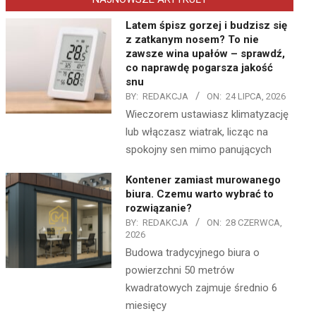
Latem śpisz gorzej i budzisz się
z zatkanym nosem? To nie
zawsze wina upałów – sprawdź,
co naprawdę pogarsza jakość
snu
BY:
REDAKCJA
ON:
24 LIPCA, 2026
Wieczorem ustawiasz klimatyzację
lub włączasz wiatrak, licząc na
spokojny sen mimo panujących
Kontener zamiast murowanego
biura. Czemu warto wybrać to
rozwiązanie?
BY:
REDAKCJA
ON:
28 CZERWCA,
2026
Budowa tradycyjnego biura o
powierzchni 50 metrów
kwadratowych zajmuje średnio 6
miesięcy