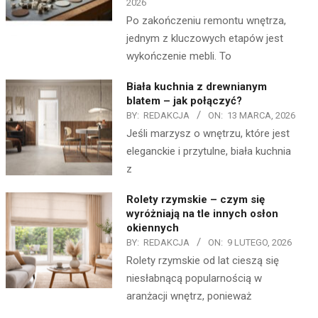
2026
Po zakończeniu remontu wnętrza,
jednym z kluczowych etapów jest
wykończenie mebli. To
Biała kuchnia z drewnianym
blatem – jak połączyć?
BY:
REDAKCJA
ON:
13 MARCA, 2026
Jeśli marzysz o wnętrzu, które jest
eleganckie i przytulne, biała kuchnia
z
Rolety rzymskie – czym się
wyróżniają na tle innych osłon
okiennych
BY:
REDAKCJA
ON:
9 LUTEGO, 2026
Rolety rzymskie od lat cieszą się
niesłabnącą popularnością w
aranżacji wnętrz, ponieważ