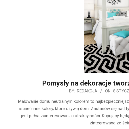
Pomysły na dekoracje tworz
2020-
BY:
REDAKCJA
ON:
8 STYCZ
01-
Malowanie domu neutralnym kolorem to najbezpieczniejs
08
istnieć inne kolory, które ożywią dom. Zastanów się nad t
jest pełna zainteresowania i atrakcyjności. Kupujący będ
zintegrowane ze ścia