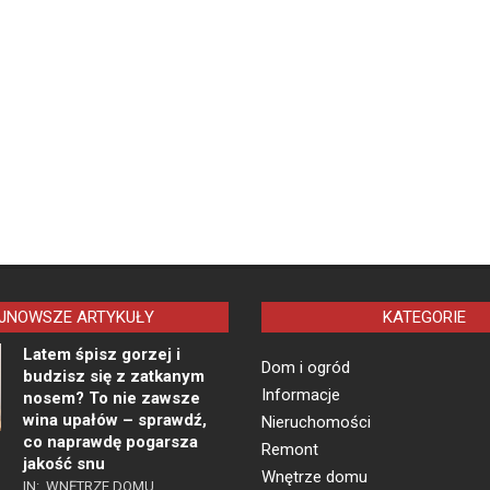
JNOWSZE ARTYKUŁY
KATEGORIE
Latem śpisz gorzej i
Dom i ogród
budzisz się z zatkanym
Informacje
nosem? To nie zawsze
wina upałów – sprawdź,
Nieruchomości
co naprawdę pogarsza
Remont
jakość snu
Wnętrze domu
IN:
WNĘTRZE DOMU