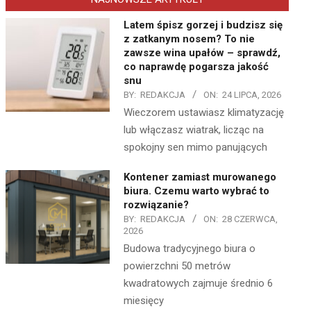
Latem śpisz gorzej i budzisz się
z zatkanym nosem? To nie
zawsze wina upałów – sprawdź,
co naprawdę pogarsza jakość
snu
BY:
REDAKCJA
ON:
24 LIPCA, 2026
Wieczorem ustawiasz klimatyzację
lub włączasz wiatrak, licząc na
spokojny sen mimo panujących
Kontener zamiast murowanego
biura. Czemu warto wybrać to
rozwiązanie?
BY:
REDAKCJA
ON:
28 CZERWCA,
2026
Budowa tradycyjnego biura o
powierzchni 50 metrów
kwadratowych zajmuje średnio 6
miesięcy