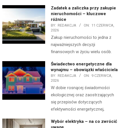
Zadatek a zaliczka przy zakupie
nieruchomości – kluczowe
różnice
BY:
REDAKCJA
ON:
11 CZERWCA,
2026
Zakup nieruchomości to jedna z
najważniejszych decyzji
finansowych w życiu wielu osób.
Świadectwo energetyczne dla
wynajmu – obowiązki właściciela
BY:
REDAKCJA
ON:
9 CZERWCA,
2026
W dobie rosnącej świadomości
ekologicznej oraz zaostrzających
się przepisów dotyczących
efektywności energetycznej,
Wybór elektryka – na co zwrócić
uwagę