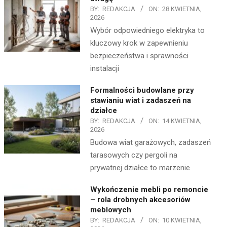
BY:
REDAKCJA
ON:
28 KWIETNIA,
2026
Wybór odpowiedniego elektryka to
kluczowy krok w zapewnieniu
bezpieczeństwa i sprawności
instalacji
Formalności budowlane przy
stawianiu wiat i zadaszeń na
działce
BY:
REDAKCJA
ON:
14 KWIETNIA,
2026
Budowa wiat garażowych, zadaszeń
tarasowych czy pergoli na
prywatnej działce to marzenie
Wykończenie mebli po remoncie
– rola drobnych akcesoriów
meblowych
BY:
REDAKCJA
ON:
10 KWIETNIA,