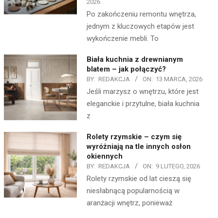
2026
Po zakończeniu remontu wnętrza,
jednym z kluczowych etapów jest
wykończenie mebli. To
Biała kuchnia z drewnianym
blatem – jak połączyć?
BY:
REDAKCJA
ON:
13 MARCA, 2026
Jeśli marzysz o wnętrzu, które jest
eleganckie i przytulne, biała kuchnia
z
Rolety rzymskie – czym się
wyróżniają na tle innych osłon
okiennych
BY:
REDAKCJA
ON:
9 LUTEGO, 2026
Rolety rzymskie od lat cieszą się
niesłabnącą popularnością w
aranżacji wnętrz, ponieważ