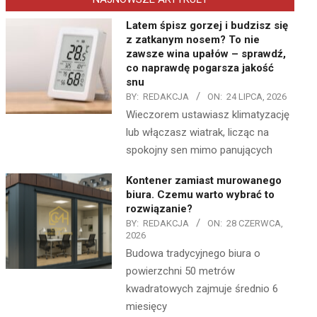
Latem śpisz gorzej i budzisz się
z zatkanym nosem? To nie
zawsze wina upałów – sprawdź,
co naprawdę pogarsza jakość
snu
BY:
REDAKCJA
ON:
24 LIPCA, 2026
Wieczorem ustawiasz klimatyzację
lub włączasz wiatrak, licząc na
spokojny sen mimo panujących
Kontener zamiast murowanego
biura. Czemu warto wybrać to
rozwiązanie?
BY:
REDAKCJA
ON:
28 CZERWCA,
2026
Budowa tradycyjnego biura o
powierzchni 50 metrów
kwadratowych zajmuje średnio 6
miesięcy