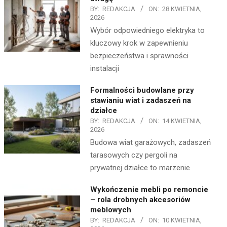
BY:
REDAKCJA
ON:
28 KWIETNIA,
2026
Wybór odpowiedniego elektryka to
kluczowy krok w zapewnieniu
bezpieczeństwa i sprawności
instalacji
Formalności budowlane przy
stawianiu wiat i zadaszeń na
działce
BY:
REDAKCJA
ON:
14 KWIETNIA,
2026
Budowa wiat garażowych, zadaszeń
tarasowych czy pergoli na
prywatnej działce to marzenie
Wykończenie mebli po remoncie
– rola drobnych akcesoriów
meblowych
BY:
REDAKCJA
ON:
10 KWIETNIA,