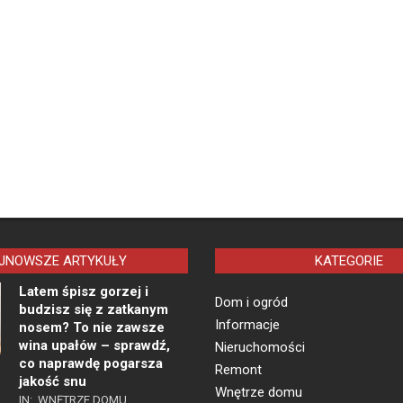
JNOWSZE ARTYKUŁY
KATEGORIE
Latem śpisz gorzej i
Dom i ogród
budzisz się z zatkanym
Informacje
nosem? To nie zawsze
wina upałów – sprawdź,
Nieruchomości
co naprawdę pogarsza
Remont
jakość snu
Wnętrze domu
IN:
WNĘTRZE DOMU