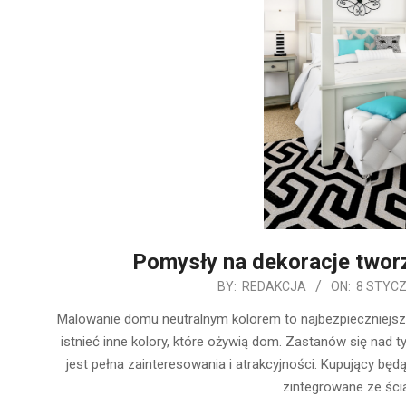
Pomysły na dekoracje tworz
2020-
BY:
REDAKCJA
ON:
8 STYCZ
01-
Malowanie domu neutralnym kolorem to najbezpieczniejs
08
istnieć inne kolory, które ożywią dom. Zastanów się nad t
jest pełna zainteresowania i atrakcyjności. Kupujący będ
zintegrowane ze ścia