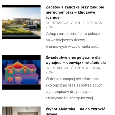
Zadatek a zaliczka przy zakupie
nieruchomości – kluczowe
różnice
BY:
REDAKCJA
ON:
11 CZERWCA,
2026
Zakup nieruchomości to jedna z
najważniejszych decyzji
finansowych w życiu wielu osób.
Świadectwo energetyczne dla
wynajmu – obowiązki właściciela
BY:
REDAKCJA
ON:
9 CZERWCA,
2026
W dobie rosnącej świadomości
ekologicznej oraz zaostrzających
się przepisów dotyczących
efektywności energetycznej,
Wybór elektryka – na co zwrócić
uwagę