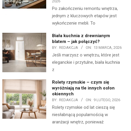
2026
Po zakończeniu remontu wnętrza,
jednym z kluczowych etapów jest
wykończenie mebli. To
Biała kuchnia z drewnianym
blatem – jak połączyć?
BY:
REDAKCJA
ON:
13 MARCA, 2026
Jeśli marzysz o wnętrzu, które jest
eleganckie i przytulne, biała kuchnia
z
Rolety rzymskie – czym się
wyróżniają na tle innych osłon
okiennych
BY:
REDAKCJA
ON:
9 LUTEGO, 2026
Rolety rzymskie od lat cieszą się
niesłabnącą popularnością w
aranżacji wnętrz, ponieważ