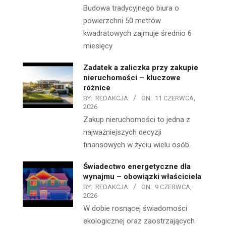
Budowa tradycyjnego biura o
powierzchni 50 metrów
kwadratowych zajmuje średnio 6
miesięcy
Zadatek a zaliczka przy zakupie
nieruchomości – kluczowe
różnice
BY:
REDAKCJA
ON:
11 CZERWCA,
2026
Zakup nieruchomości to jedna z
najważniejszych decyzji
finansowych w życiu wielu osób.
Świadectwo energetyczne dla
wynajmu – obowiązki właściciela
BY:
REDAKCJA
ON:
9 CZERWCA,
2026
W dobie rosnącej świadomości
ekologicznej oraz zaostrzających