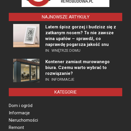
NAJNOWSZE ARTYKUŁY
Latem śpisz gorzej i budzisz się z
zatkanym nosem? To nie zawsze
wina upałów – sprawdź, co
naprawdę pogarsza jakość snu
IN:
WNĘTRZE DOMU
Kontener zamiast murowanego
biura. Czemu warto wybrać to
rozwiązanie?
IN:
INFORMACJE
KATEGORIE
Dom i ogród
Informacje
Nieruchomości
Remont