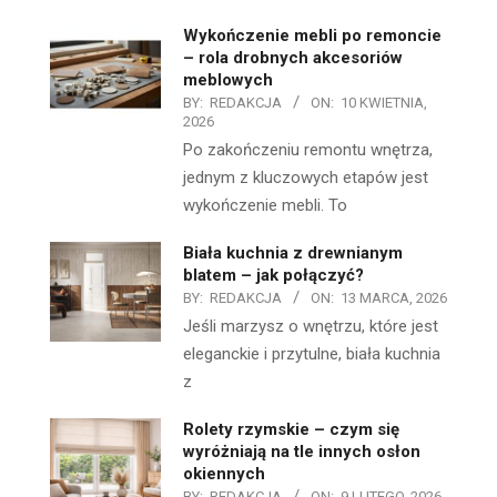
Wykończenie mebli po remoncie
– rola drobnych akcesoriów
meblowych
BY:
REDAKCJA
ON:
10 KWIETNIA,
2026
Po zakończeniu remontu wnętrza,
jednym z kluczowych etapów jest
wykończenie mebli. To
Biała kuchnia z drewnianym
blatem – jak połączyć?
BY:
REDAKCJA
ON:
13 MARCA, 2026
Jeśli marzysz o wnętrzu, które jest
eleganckie i przytulne, biała kuchnia
z
Rolety rzymskie – czym się
wyróżniają na tle innych osłon
okiennych
BY:
REDAKCJA
ON:
9 LUTEGO, 2026