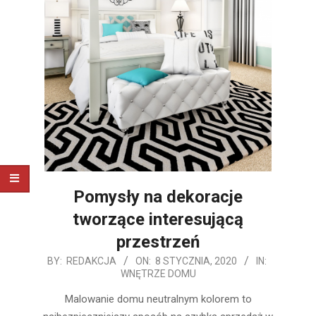
Pomysły na dekoracje
tworzące interesującą
przestrzeń
2020-
BY:
REDAKCJA
ON:
8 STYCZNIA, 2020
IN:
WNĘTRZE DOMU
01-
08
Malowanie domu neutralnym kolorem to