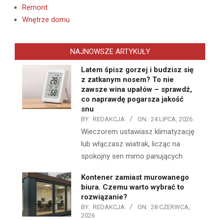
Remont
Wnętrze domu
NAJNOWSZE ARTYKUŁY
Latem śpisz gorzej i budzisz się
z zatkanym nosem? To nie
zawsze wina upałów – sprawdź,
co naprawdę pogarsza jakość
snu
BY:
REDAKCJA
ON:
24 LIPCA, 2026
Wieczorem ustawiasz klimatyzację
lub włączasz wiatrak, licząc na
spokojny sen mimo panujących
Kontener zamiast murowanego
biura. Czemu warto wybrać to
rozwiązanie?
BY:
REDAKCJA
ON:
28 CZERWCA,
2026