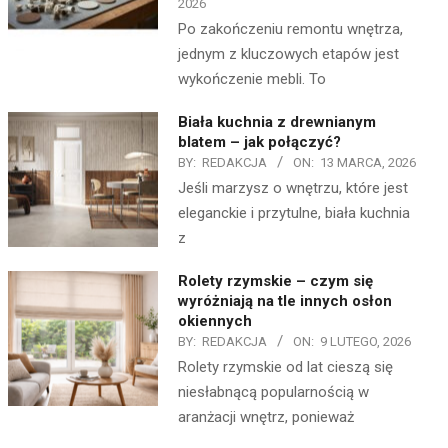
2026
Po zakończeniu remontu wnętrza,
jednym z kluczowych etapów jest
wykończenie mebli. To
Biała kuchnia z drewnianym
blatem – jak połączyć?
BY:
REDAKCJA
ON:
13 MARCA, 2026
Jeśli marzysz o wnętrzu, które jest
eleganckie i przytulne, biała kuchnia
z
Rolety rzymskie – czym się
wyróżniają na tle innych osłon
okiennych
BY:
REDAKCJA
ON:
9 LUTEGO, 2026
Rolety rzymskie od lat cieszą się
niesłabnącą popularnością w
aranżacji wnętrz, ponieważ