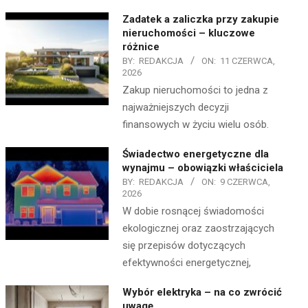
Zadatek a zaliczka przy zakupie
nieruchomości – kluczowe
różnice
BY:
REDAKCJA
ON:
11 CZERWCA,
2026
Zakup nieruchomości to jedna z
najważniejszych decyzji
finansowych w życiu wielu osób.
Świadectwo energetyczne dla
wynajmu – obowiązki właściciela
BY:
REDAKCJA
ON:
9 CZERWCA,
2026
W dobie rosnącej świadomości
ekologicznej oraz zaostrzających
się przepisów dotyczących
efektywności energetycznej,
Wybór elektryka – na co zwrócić
uwagę