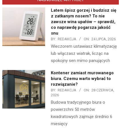
Latem śpisz gorzej i budzisz się
z zatkanym nosem? To nie
zawsze wina upałów – sprawdź,
co naprawdę pogarsza jakość
snu
BY:
REDAKCJA
ON:
24 LIPCA, 2026
Wieczorem ustawiasz klimatyzację
lub włączasz wiatrak, licząc na
spokojny sen mimo panujących
Kontener zamiast murowanego
biura. Czemu warto wybrać to
rozwiązanie?
BY:
REDAKCJA
ON:
28 CZERWCA,
2026
Budowa tradycyjnego biura o
powierzchni 50 metrów
kwadratowych zajmuje średnio 6
miesięcy