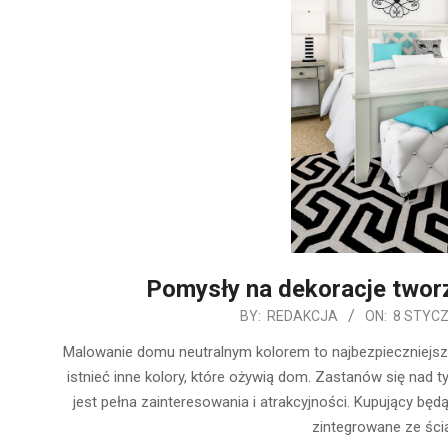
Pomysły na dekoracje tworz
2020-
BY:
REDAKCJA
ON:
8 STYCZ
01-
Malowanie domu neutralnym kolorem to najbezpieczniejs
08
istnieć inne kolory, które ożywią dom. Zastanów się nad t
jest pełna zainteresowania i atrakcyjności. Kupujący będ
zintegrowane ze ścia