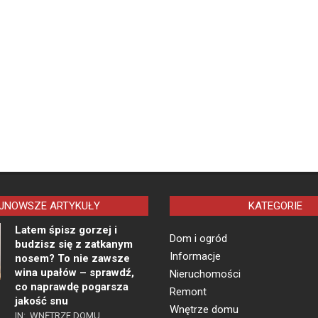
JNOWSZE ARTYKUŁY
KATEGORIE
Latem śpisz gorzej i
Dom i ogród
budzisz się z zatkanym
Informacje
nosem? To nie zawsze
wina upałów – sprawdź,
Nieruchomości
co naprawdę pogarsza
Remont
jakość snu
Wnętrze domu
IN:
WNĘTRZE DOMU