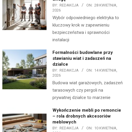
BY:
REDAKCJA
ON:
28 KWIETNIA,
2026
Wybór odpowiedniego elektryka to
kluczowy krok w zapewnieniu
bezpieczeństwa i sprawności
instalacji
Formalności budowlane przy
stawianiu wiat i zadaszeń na
działce
BY:
REDAKCJA
ON:
14 KWIETNIA,
2026
Budowa wiat garażowych, zadaszeń
tarasowych czy pergoli na
prywatnej działce to marzenie
Wykończenie mebli po remoncie
– rola drobnych akcesoriów
meblowych
BY:
REDAKCJA
ON:
10 KWIETNIA,