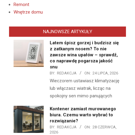
Remont
Wnętrze domu
NAJNOWSZE ARTYKUŁY
Latem śpisz gorzej i budzisz się
z zatkanym nosem? To nie
zawsze wina upałów – sprawdź,
co naprawdę pogarsza jakość
snu
BY:
REDAKCJA
ON:
24 LIPCA, 2026
Wieczorem ustawiasz klimatyzację
lub włączasz wiatrak, licząc na
spokojny sen mimo panujących
Kontener zamiast murowanego
biura. Czemu warto wybrać to
rozwiązanie?
BY:
REDAKCJA
ON:
28 CZERWCA,
2026