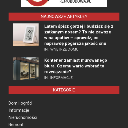
NAJNOWSZE ARTYKUŁY
Latem śpisz gorzej i budzisz się z
zatkanym nosem? To nie zawsze
wina upałów – sprawdź, co
naprawdę pogarsza jakość snu
IN:
WNĘTRZE DOMU
Kontener zamiast murowanego
biura. Czemu warto wybrać to
rozwiązanie?
IN:
INFORMACJE
KATEGORIE
Dom i ogród
Informacje
Nieruchomości
Remont