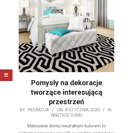
Pomysły na dekoracje
tworzące interesującą
przestrzeń
2020-
BY:
REDAKCJA
ON:
8 STYCZNIA, 2020
IN:
WNĘTRZE DOMU
01-
08
Malowanie domu neutralnym kolorem to