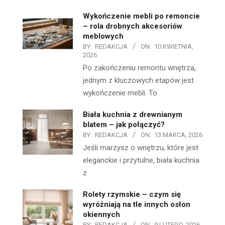
Wykończenie mebli po remoncie
– rola drobnych akcesoriów
meblowych
BY:
REDAKCJA
ON:
10 KWIETNIA,
2026
Po zakończeniu remontu wnętrza,
jednym z kluczowych etapów jest
wykończenie mebli. To
Biała kuchnia z drewnianym
blatem – jak połączyć?
BY:
REDAKCJA
ON:
13 MARCA, 2026
Jeśli marzysz o wnętrzu, które jest
eleganckie i przytulne, biała kuchnia
z
Rolety rzymskie – czym się
wyróżniają na tle innych osłon
okiennych
BY:
REDAKCJA
ON:
9 LUTEGO, 2026