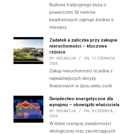
Budowa tradycyjnego biura o
powierzchni 50 metrów
kwadratowych zajmuje średnio 6
miesięcy
Zadatek a zaliczka przy zakupie
nieruchomości – kluczowe
różnice
BY:
REDAKCJA
ON:
11 CZERWCA,
2026
Zakup nieruchomości to jedna z
najważniejszych decyzji
finansowych w życiu wielu osób.
Świadectwo energetyczne dla
wynajmu – obowiązki właściciela
BY:
REDAKCJA
ON:
9 CZERWCA,
2026
W dobie rosnącej świadomości
ekologicznej oraz zaostrzających