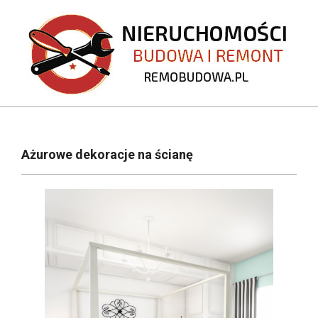
Skip
to
content
REMOBUDOWA.PL
Primary
Navigation
Ażurowe dekoracje na ścianę
Menu