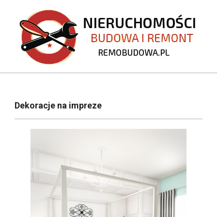
Skip
to
content
REMOBUDOWA.PL
Primary
Navigation
Dekoracje na impreze
Menu