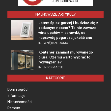
NAJNOWSZE ARTYKUŁY
Latem śpisz gorzej i budzisz się z
zatkanym nosem? To nie zawsze
wina upałów – sprawdź, co
naprawdę pogarsza jakość snu
IN:
WNĘTRZE DOMU
Kontener zamiast murowanego
biura. Czemu warto wybrać to
rozwiązanie?
IN:
INFORMACJE
KATEGORIE
Dom i ogród
Informacje
Nieruchomości
Remont