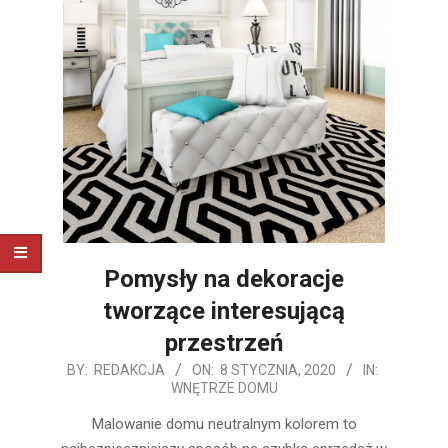
Pomysły na dekoracje
tworzące interesującą
przestrzeń
2020-
BY:
REDAKCJA
ON:
8 STYCZNIA, 2020
IN:
WNĘTRZE DOMU
01-
08
Malowanie domu neutralnym kolorem to