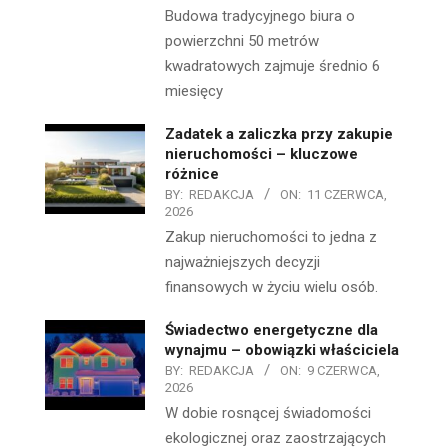
Budowa tradycyjnego biura o
powierzchni 50 metrów
kwadratowych zajmuje średnio 6
miesięcy
Zadatek a zaliczka przy zakupie
nieruchomości – kluczowe
różnice
BY:
REDAKCJA
ON:
11 CZERWCA,
2026
Zakup nieruchomości to jedna z
najważniejszych decyzji
finansowych w życiu wielu osób.
Świadectwo energetyczne dla
wynajmu – obowiązki właściciela
BY:
REDAKCJA
ON:
9 CZERWCA,
2026
W dobie rosnącej świadomości
ekologicznej oraz zaostrzających