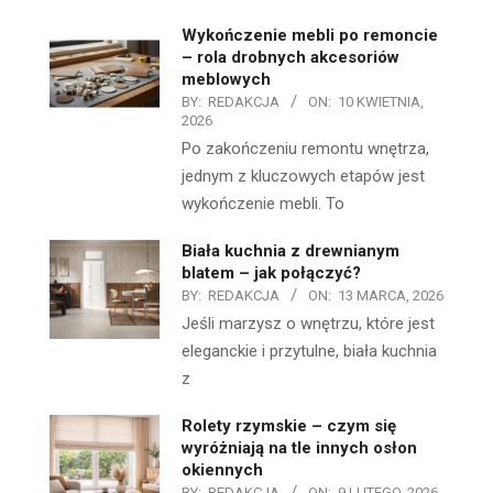
Wykończenie mebli po remoncie
– rola drobnych akcesoriów
meblowych
BY:
REDAKCJA
ON:
10 KWIETNIA,
2026
Po zakończeniu remontu wnętrza,
jednym z kluczowych etapów jest
wykończenie mebli. To
Biała kuchnia z drewnianym
blatem – jak połączyć?
BY:
REDAKCJA
ON:
13 MARCA, 2026
Jeśli marzysz o wnętrzu, które jest
eleganckie i przytulne, biała kuchnia
z
Rolety rzymskie – czym się
wyróżniają na tle innych osłon
okiennych
BY:
REDAKCJA
ON:
9 LUTEGO, 2026