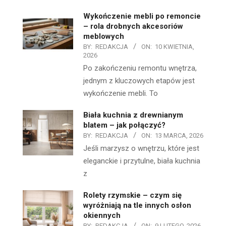
Wykończenie mebli po remoncie
– rola drobnych akcesoriów
meblowych
BY:
REDAKCJA
ON:
10 KWIETNIA,
2026
Po zakończeniu remontu wnętrza,
jednym z kluczowych etapów jest
wykończenie mebli. To
Biała kuchnia z drewnianym
blatem – jak połączyć?
BY:
REDAKCJA
ON:
13 MARCA, 2026
Jeśli marzysz o wnętrzu, które jest
eleganckie i przytulne, biała kuchnia
z
Rolety rzymskie – czym się
wyróżniają na tle innych osłon
okiennych
BY:
REDAKCJA
ON:
9 LUTEGO, 2026