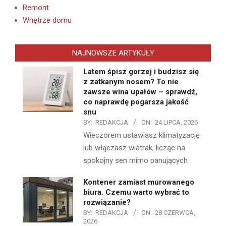
Remont
Wnętrze domu
NAJNOWSZE ARTYKUŁY
Latem śpisz gorzej i budzisz się
z zatkanym nosem? To nie
zawsze wina upałów – sprawdź,
co naprawdę pogarsza jakość
snu
BY:
REDAKCJA
ON:
24 LIPCA, 2026
Wieczorem ustawiasz klimatyzację
lub włączasz wiatrak, licząc na
spokojny sen mimo panujących
Kontener zamiast murowanego
biura. Czemu warto wybrać to
rozwiązanie?
BY:
REDAKCJA
ON:
28 CZERWCA,
2026