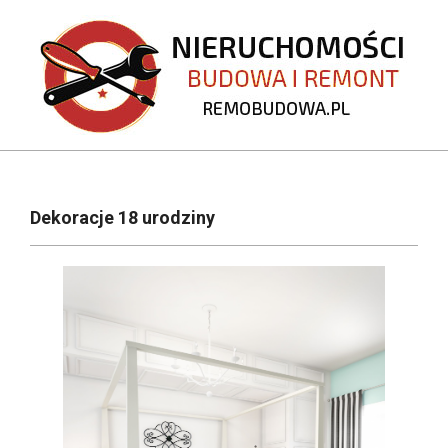
Skip
to
content
REMOBUDOWA.PL
Primary
Navigation
Dekoracje 18 urodziny
Menu