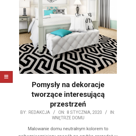
Pomysły na dekoracje
tworzące interesującą
przestrzeń
2020-
BY:
REDAKCJA
ON:
8 STYCZNIA, 2020
IN:
WNĘTRZE DOMU
01-
08
Malowanie domu neutralnym kolorem to