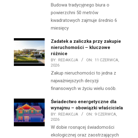
Budowa tradycyjnego biura o
powierzchni 50 metrów
kwadratowych zajmuje średnio 6
miesięcy
Zadatek a zaliczka przy zakupie
nieruchomości – kluczowe
różnice
BY:
REDAKCJA
ON:
11 CZERWCA,
2026
Zakup nieruchomości to jedna z
najważniejszych decyzji
finansowych w życiu wielu osób.
Świadectwo energetyczne dla
wynajmu – obowiązki właściciela
BY:
REDAKCJA
ON:
9 CZERWCA,
2026
W dobie rosnącej świadomości
ekologicznej oraz zaostrzających