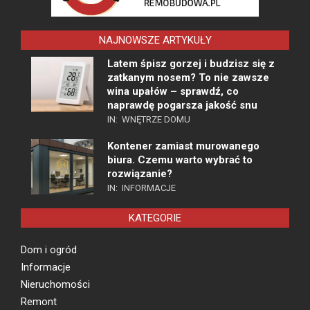
NAJNOWSZE ARTYKUŁY
Latem śpisz gorzej i budzisz się z
zatkanym nosem? To nie zawsze
wina upałów – sprawdź, co
naprawdę pogarsza jakość snu
IN:
WNĘTRZE DOMU
Kontener zamiast murowanego
biura. Czemu warto wybrać to
rozwiązanie?
IN:
INFORMACJE
KATEGORIE
Dom i ogród
Informacje
Nieruchomości
Remont