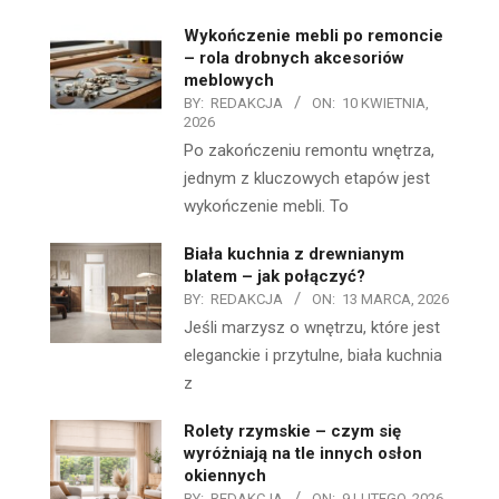
Wykończenie mebli po remoncie
– rola drobnych akcesoriów
meblowych
BY:
REDAKCJA
ON:
10 KWIETNIA,
2026
Po zakończeniu remontu wnętrza,
jednym z kluczowych etapów jest
wykończenie mebli. To
Biała kuchnia z drewnianym
blatem – jak połączyć?
BY:
REDAKCJA
ON:
13 MARCA, 2026
Jeśli marzysz o wnętrzu, które jest
eleganckie i przytulne, biała kuchnia
z
Rolety rzymskie – czym się
wyróżniają na tle innych osłon
okiennych
BY:
REDAKCJA
ON:
9 LUTEGO, 2026