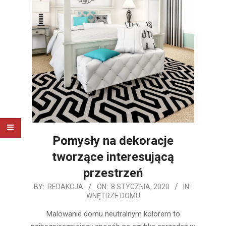
Pomysły na dekoracje
tworzące interesującą
przestrzeń
2020-
BY:
REDAKCJA
ON:
8 STYCZNIA, 2020
IN:
WNĘTRZE DOMU
01-
08
Malowanie domu neutralnym kolorem to