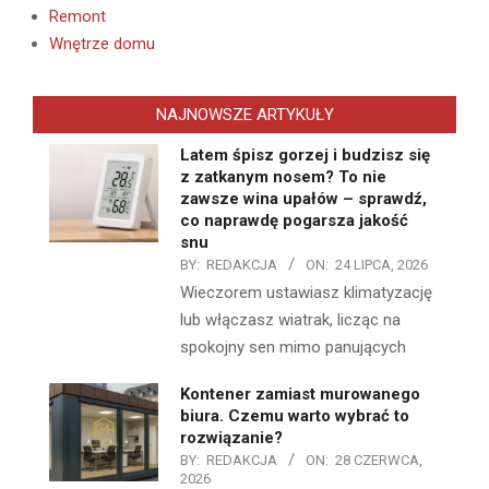
Remont
Wnętrze domu
NAJNOWSZE ARTYKUŁY
Latem śpisz gorzej i budzisz się
z zatkanym nosem? To nie
zawsze wina upałów – sprawdź,
co naprawdę pogarsza jakość
snu
BY:
REDAKCJA
ON:
24 LIPCA, 2026
Wieczorem ustawiasz klimatyzację
lub włączasz wiatrak, licząc na
spokojny sen mimo panujących
Kontener zamiast murowanego
biura. Czemu warto wybrać to
rozwiązanie?
BY:
REDAKCJA
ON:
28 CZERWCA,
2026