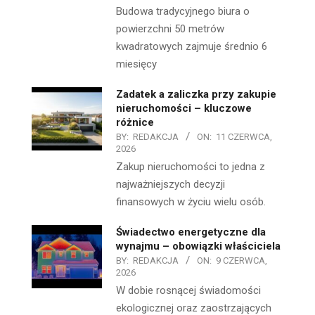
Budowa tradycyjnego biura o
powierzchni 50 metrów
kwadratowych zajmuje średnio 6
miesięcy
Zadatek a zaliczka przy zakupie
nieruchomości – kluczowe
różnice
BY:
REDAKCJA
ON:
11 CZERWCA,
2026
Zakup nieruchomości to jedna z
najważniejszych decyzji
finansowych w życiu wielu osób.
Świadectwo energetyczne dla
wynajmu – obowiązki właściciela
BY:
REDAKCJA
ON:
9 CZERWCA,
2026
W dobie rosnącej świadomości
ekologicznej oraz zaostrzających