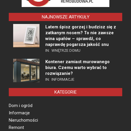
NAJNOWSZE ARTYKUŁY
Latem śpisz gorzej i budzisz się z
zatkanym nosem? To nie zawsze
wina upałów – sprawdź, co
naprawdę pogarsza jakość snu
IN:
WNĘTRZE DOMU
Kontener zamiast murowanego
biura. Czemu warto wybrać to
rozwiązanie?
IN:
INFORMACJE
KATEGORIE
Dom i ogród
Informacje
Nieruchomości
Remont