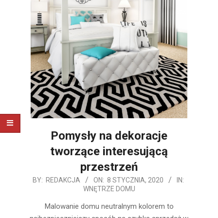
Pomysły na dekoracje
tworzące interesującą
przestrzeń
2020-
BY:
REDAKCJA
ON:
8 STYCZNIA, 2020
IN:
WNĘTRZE DOMU
01-
08
Malowanie domu neutralnym kolorem to