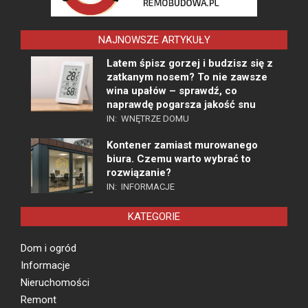
NAJNOWSZE ARTYKUŁY
Latem śpisz gorzej i budzisz się z
zatkanym nosem? To nie zawsze
wina upałów – sprawdź, co
naprawdę pogarsza jakość snu
IN:
WNĘTRZE DOMU
Kontener zamiast murowanego
biura. Czemu warto wybrać to
rozwiązanie?
IN:
INFORMACJE
KATEGORIE
Dom i ogród
Informacje
Nieruchomości
Remont