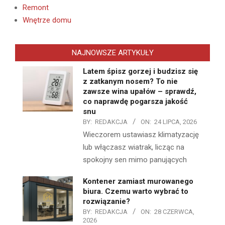
Remont
Wnętrze domu
NAJNOWSZE ARTYKUŁY
Latem śpisz gorzej i budzisz się
z zatkanym nosem? To nie
zawsze wina upałów – sprawdź,
co naprawdę pogarsza jakość
snu
BY:
REDAKCJA
ON:
24 LIPCA, 2026
Wieczorem ustawiasz klimatyzację
lub włączasz wiatrak, licząc na
spokojny sen mimo panujących
Kontener zamiast murowanego
biura. Czemu warto wybrać to
rozwiązanie?
BY:
REDAKCJA
ON:
28 CZERWCA,
2026