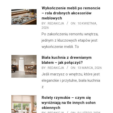
Wykończenie mebli po remoncie
– rola drobnych akcesoriów
meblowych
BY:
REDAKCJA
ON:
10 KWIETNIA,
2026
Po zakończeniu remontu wnętrza,
jednym z kluczowych etapów jest
wykończenie mebli. To
Biała kuchnia z drewnianym
blatem – jak połączyć?
BY:
REDAKCJA
ON:
13 MARCA, 2026
Jeśli marzysz o wnętrzu, które jest
eleganckie i przytulne, biała kuchnia
z
Rolety rzymskie – czym się
wyróżniają na tle innych osłon
okiennych
BY:
REDAKCJA
ON:
9 LUTEGO, 2026