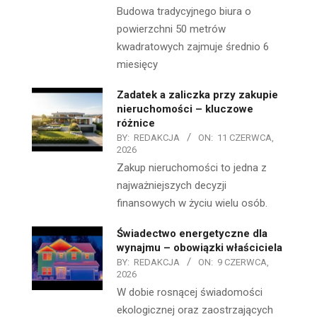
Budowa tradycyjnego biura o
powierzchni 50 metrów
kwadratowych zajmuje średnio 6
miesięcy
Zadatek a zaliczka przy zakupie
nieruchomości – kluczowe
różnice
BY:
REDAKCJA
ON:
11 CZERWCA,
2026
Zakup nieruchomości to jedna z
najważniejszych decyzji
finansowych w życiu wielu osób.
Świadectwo energetyczne dla
wynajmu – obowiązki właściciela
BY:
REDAKCJA
ON:
9 CZERWCA,
2026
W dobie rosnącej świadomości
ekologicznej oraz zaostrzających