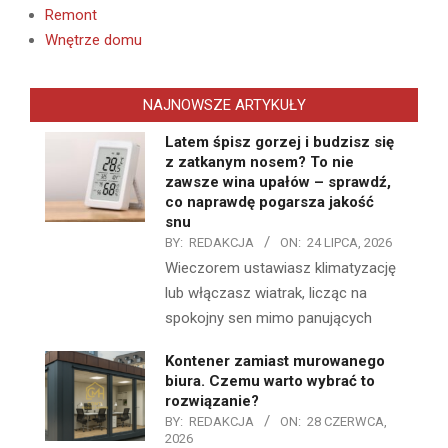
Remont
Wnętrze domu
NAJNOWSZE ARTYKUŁY
Latem śpisz gorzej i budzisz się
z zatkanym nosem? To nie
zawsze wina upałów – sprawdź,
co naprawdę pogarsza jakość
snu
BY:
REDAKCJA
ON:
24 LIPCA, 2026
Wieczorem ustawiasz klimatyzację
lub włączasz wiatrak, licząc na
spokojny sen mimo panujących
Kontener zamiast murowanego
biura. Czemu warto wybrać to
rozwiązanie?
BY:
REDAKCJA
ON:
28 CZERWCA,
2026