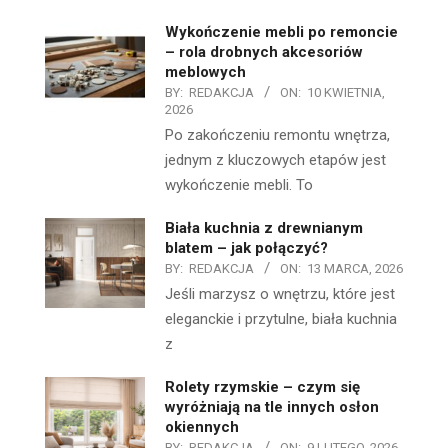
Wykończenie mebli po remoncie
– rola drobnych akcesoriów
meblowych
BY:
REDAKCJA
ON:
10 KWIETNIA,
2026
Po zakończeniu remontu wnętrza,
jednym z kluczowych etapów jest
wykończenie mebli. To
Biała kuchnia z drewnianym
blatem – jak połączyć?
BY:
REDAKCJA
ON:
13 MARCA, 2026
Jeśli marzysz o wnętrzu, które jest
eleganckie i przytulne, biała kuchnia
z
Rolety rzymskie – czym się
wyróżniają na tle innych osłon
okiennych
BY:
REDAKCJA
ON:
9 LUTEGO, 2026