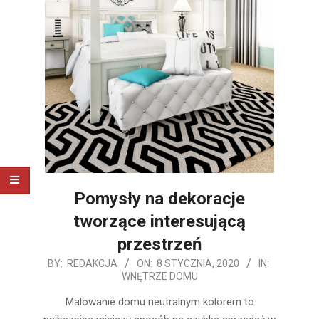
Pomysły na dekoracje
tworzące interesującą
przestrzeń
2020-
BY:
REDAKCJA
ON:
8 STYCZNIA, 2020
IN:
WNĘTRZE DOMU
01-
08
Malowanie domu neutralnym kolorem to