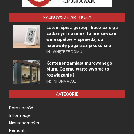
NAJNOWSZE ARTYKUŁY
Latem śpisz gorzej i budzisz się z
zatkanym nosem? To nie zawsze
wina upałów – sprawdź, co
naprawdę pogarsza jakość snu
IN:
WNĘTRZE DOMU
Kontener zamiast murowanego
biura. Czemu warto wybrać to
rozwiązanie?
IN:
INFORMACJE
KATEGORIE
Dom i ogród
Informacje
Nieruchomości
Remont