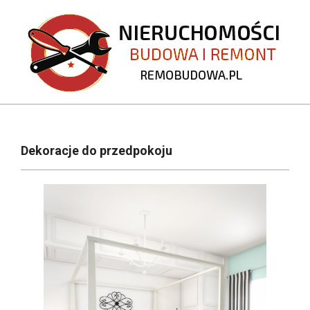
Skip
to
content
REMOBUDOWA.PL
Primary
Navigation
Dekoracje do przedpokoju
Menu