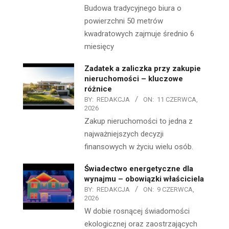
Budowa tradycyjnego biura o
powierzchni 50 metrów
kwadratowych zajmuje średnio 6
miesięcy
Zadatek a zaliczka przy zakupie
nieruchomości – kluczowe
różnice
BY:
REDAKCJA
ON:
11 CZERWCA,
2026
Zakup nieruchomości to jedna z
najważniejszych decyzji
finansowych w życiu wielu osób.
Świadectwo energetyczne dla
wynajmu – obowiązki właściciela
BY:
REDAKCJA
ON:
9 CZERWCA,
2026
W dobie rosnącej świadomości
ekologicznej oraz zaostrzających