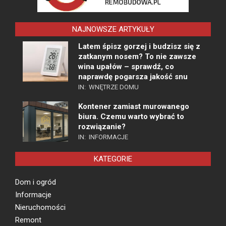
NAJNOWSZE ARTYKUŁY
Latem śpisz gorzej i budzisz się z
zatkanym nosem? To nie zawsze
wina upałów – sprawdź, co
naprawdę pogarsza jakość snu
IN:
WNĘTRZE DOMU
Kontener zamiast murowanego
biura. Czemu warto wybrać to
rozwiązanie?
IN:
INFORMACJE
KATEGORIE
Dom i ogród
Informacje
Nieruchomości
Remont