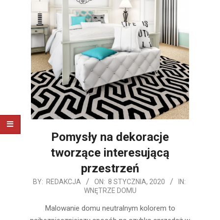
Pomysły na dekoracje
tworzące interesującą
przestrzeń
2020-
BY:
REDAKCJA
ON:
8 STYCZNIA, 2020
IN:
WNĘTRZE DOMU
01-
08
Malowanie domu neutralnym kolorem to