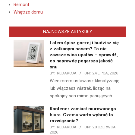
Remont
Wnętrze domu
NAJNOWSZE ARTYKUŁY
Latem śpisz gorzej i budzisz się
z zatkanym nosem? To nie
zawsze wina upałów – sprawdź,
co naprawdę pogarsza jakość
snu
BY:
REDAKCJA
ON:
24 LIPCA, 2026
Wieczorem ustawiasz klimatyzację
lub włączasz wiatrak, licząc na
spokojny sen mimo panujących
Kontener zamiast murowanego
biura. Czemu warto wybrać to
rozwiązanie?
BY:
REDAKCJA
ON:
28 CZERWCA,
2026