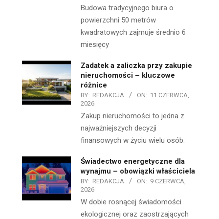
Budowa tradycyjnego biura o
powierzchni 50 metrów
kwadratowych zajmuje średnio 6
miesięcy
Zadatek a zaliczka przy zakupie
nieruchomości – kluczowe
różnice
BY:
REDAKCJA
ON:
11 CZERWCA,
2026
Zakup nieruchomości to jedna z
najważniejszych decyzji
finansowych w życiu wielu osób.
Świadectwo energetyczne dla
wynajmu – obowiązki właściciela
BY:
REDAKCJA
ON:
9 CZERWCA,
2026
W dobie rosnącej świadomości
ekologicznej oraz zaostrzających