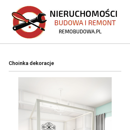
Skip
to
content
REMOBUDOWA.PL
Primary
Navigation
Choinka dekoracje
Menu