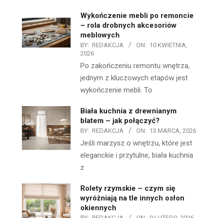
Wykończenie mebli po remoncie
– rola drobnych akcesoriów
meblowych
BY:
REDAKCJA
ON:
10 KWIETNIA,
2026
Po zakończeniu remontu wnętrza,
jednym z kluczowych etapów jest
wykończenie mebli. To
Biała kuchnia z drewnianym
blatem – jak połączyć?
BY:
REDAKCJA
ON:
13 MARCA, 2026
Jeśli marzysz o wnętrzu, które jest
eleganckie i przytulne, biała kuchnia
z
Rolety rzymskie – czym się
wyróżniają na tle innych osłon
okiennych
BY:
REDAKCJA
ON:
9 LUTEGO, 2026