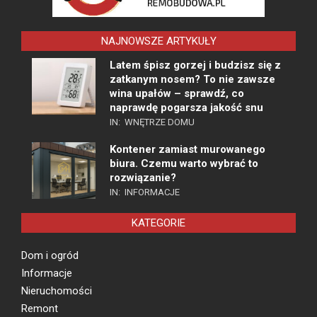
NAJNOWSZE ARTYKUŁY
Latem śpisz gorzej i budzisz się z
zatkanym nosem? To nie zawsze
wina upałów – sprawdź, co
naprawdę pogarsza jakość snu
IN:
WNĘTRZE DOMU
Kontener zamiast murowanego
biura. Czemu warto wybrać to
rozwiązanie?
IN:
INFORMACJE
KATEGORIE
Dom i ogród
Informacje
Nieruchomości
Remont