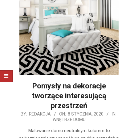
Pomysły na dekoracje
tworzące interesującą
przestrzeń
2020-
BY:
REDAKCJA
ON:
8 STYCZNIA, 2020
IN:
WNĘTRZE DOMU
01-
08
Malowanie domu neutralnym kolorem to