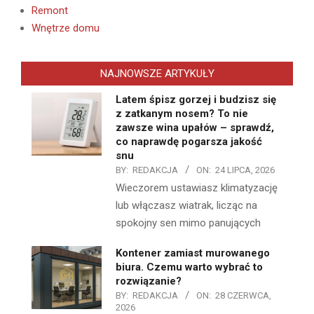
Remont
Wnętrze domu
NAJNOWSZE ARTYKUŁY
Latem śpisz gorzej i budzisz się
z zatkanym nosem? To nie
zawsze wina upałów – sprawdź,
co naprawdę pogarsza jakość
snu
BY:
REDAKCJA
ON:
24 LIPCA, 2026
Wieczorem ustawiasz klimatyzację
lub włączasz wiatrak, licząc na
spokojny sen mimo panujących
Kontener zamiast murowanego
biura. Czemu warto wybrać to
rozwiązanie?
BY:
REDAKCJA
ON:
28 CZERWCA,
2026