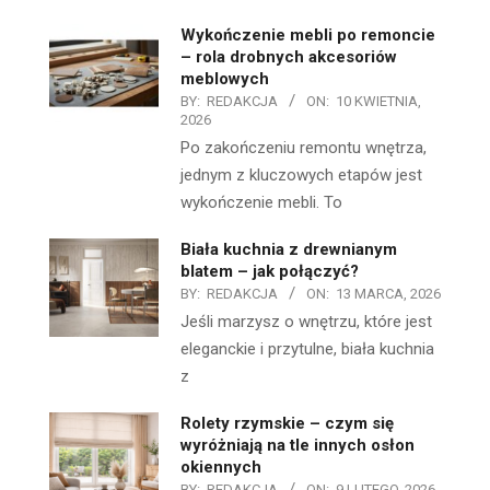
Wykończenie mebli po remoncie
– rola drobnych akcesoriów
meblowych
BY:
REDAKCJA
ON:
10 KWIETNIA,
2026
Po zakończeniu remontu wnętrza,
jednym z kluczowych etapów jest
wykończenie mebli. To
Biała kuchnia z drewnianym
blatem – jak połączyć?
BY:
REDAKCJA
ON:
13 MARCA, 2026
Jeśli marzysz o wnętrzu, które jest
eleganckie i przytulne, biała kuchnia
z
Rolety rzymskie – czym się
wyróżniają na tle innych osłon
okiennych
BY:
REDAKCJA
ON:
9 LUTEGO, 2026