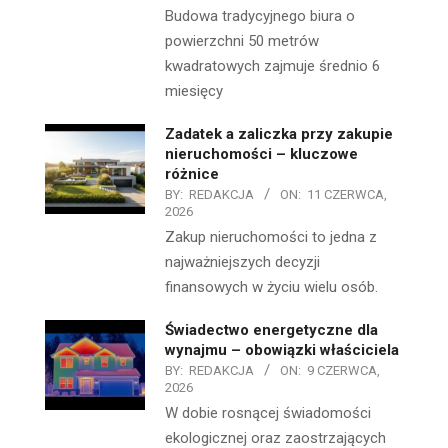
Budowa tradycyjnego biura o
powierzchni 50 metrów
kwadratowych zajmuje średnio 6
miesięcy
Zadatek a zaliczka przy zakupie
nieruchomości – kluczowe
różnice
BY:
REDAKCJA
ON:
11 CZERWCA,
2026
Zakup nieruchomości to jedna z
najważniejszych decyzji
finansowych w życiu wielu osób.
Świadectwo energetyczne dla
wynajmu – obowiązki właściciela
BY:
REDAKCJA
ON:
9 CZERWCA,
2026
W dobie rosnącej świadomości
ekologicznej oraz zaostrzających