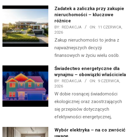
Zadatek a zaliczka przy zakupie
nieruchomości – kluczowe
różnice
BY:
REDAKCJA
ON:
11 CZERWCA,
2026
Zakup nieruchomości to jedna z
najważniejszych decyzji
finansowych w życiu wielu osób.
Świadectwo energetyczne dla
wynajmu – obowiązki właściciela
BY:
REDAKCJA
ON:
9 CZERWCA,
2026
W dobie rosnącej świadomości
ekologicznej oraz zaostrzających
się przepisów dotyczących
efektywności energetycznej,
Wybór elektryka – na co zwrócić
uwagę