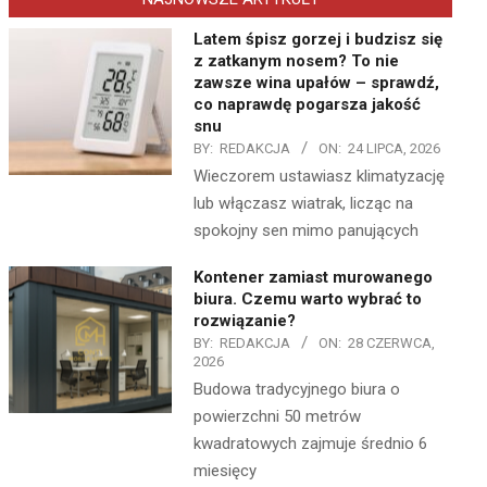
Latem śpisz gorzej i budzisz się
z zatkanym nosem? To nie
zawsze wina upałów – sprawdź,
co naprawdę pogarsza jakość
snu
BY:
REDAKCJA
ON:
24 LIPCA, 2026
Wieczorem ustawiasz klimatyzację
lub włączasz wiatrak, licząc na
spokojny sen mimo panujących
Kontener zamiast murowanego
biura. Czemu warto wybrać to
rozwiązanie?
BY:
REDAKCJA
ON:
28 CZERWCA,
2026
Budowa tradycyjnego biura o
powierzchni 50 metrów
kwadratowych zajmuje średnio 6
miesięcy