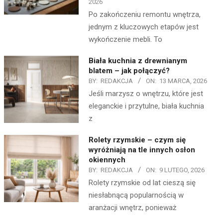
2026
Po zakończeniu remontu wnętrza,
jednym z kluczowych etapów jest
wykończenie mebli. To
Biała kuchnia z drewnianym
blatem – jak połączyć?
BY:
REDAKCJA
ON:
13 MARCA, 2026
Jeśli marzysz o wnętrzu, które jest
eleganckie i przytulne, biała kuchnia
z
Rolety rzymskie – czym się
wyróżniają na tle innych osłon
okiennych
BY:
REDAKCJA
ON:
9 LUTEGO, 2026
Rolety rzymskie od lat cieszą się
niesłabnącą popularnością w
aranżacji wnętrz, ponieważ