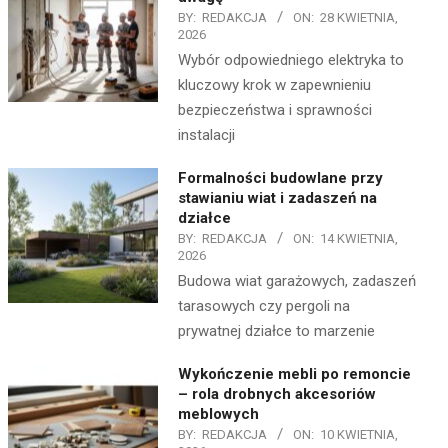
BY:
REDAKCJA
ON:
28 KWIETNIA,
2026
Wybór odpowiedniego elektryka to
kluczowy krok w zapewnieniu
bezpieczeństwa i sprawności
instalacji
Formalności budowlane przy
stawianiu wiat i zadaszeń na
działce
BY:
REDAKCJA
ON:
14 KWIETNIA,
2026
Budowa wiat garażowych, zadaszeń
tarasowych czy pergoli na
prywatnej działce to marzenie
Wykończenie mebli po remoncie
– rola drobnych akcesoriów
meblowych
BY:
REDAKCJA
ON:
10 KWIETNIA,