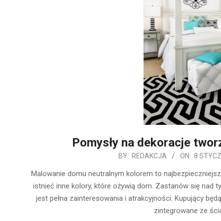
Pomysły na dekoracje tworz
2020-
BY:
REDAKCJA
ON:
8 STYCZ
01-
Malowanie domu neutralnym kolorem to najbezpieczniejs
08
istnieć inne kolory, które ożywią dom. Zastanów się nad t
jest pełna zainteresowania i atrakcyjności. Kupujący będ
zintegrowane ze ścia