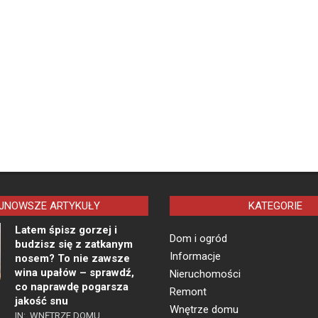
JNOWSZE ARTYKUŁY
KATEGORIE
Latem śpisz gorzej i
Dom i ogród
budzisz się z zatkanym
Informacje
nosem? To nie zawsze
wina upałów – sprawdź,
Nieruchomości
co naprawdę pogarsza
Remont
jakość snu
Wnętrze domu
IN:
WNĘTRZE DOMU