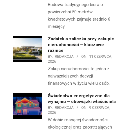
Budowa tradycyjnego biura o
powierzchni 50 metrów
kwadratowych zajmuje średnio 6
miesięcy
Zadatek a zaliczka przy zakupie
nieruchomości – kluczowe
różnice
BY:
REDAKCJA
ON:
11 CZERWCA,
2026
Zakup nieruchomości to jedna z
najważniejszych decyzji
finansowych w życiu wielu osób.
Świadectwo energetyczne dla
wynajmu – obowiązki właściciela
BY:
REDAKCJA
ON:
9 CZERWCA,
2026
W dobie rosnącej świadomości
ekologicznej oraz zaostrzających