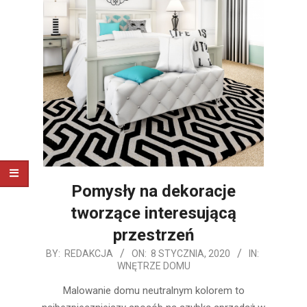
Pomysły na dekoracje
tworzące interesującą
przestrzeń
2020-
BY:
REDAKCJA
ON:
8 STYCZNIA, 2020
IN:
WNĘTRZE DOMU
01-
08
Malowanie domu neutralnym kolorem to