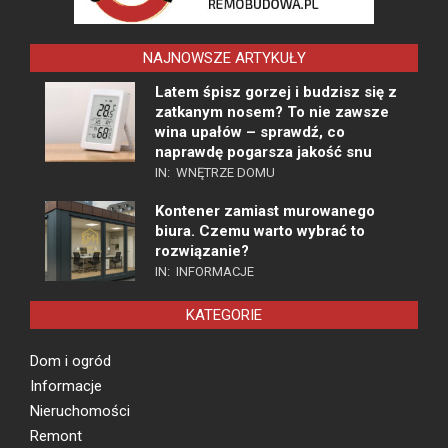
NAJNOWSZE ARTYKUŁY
Latem śpisz gorzej i budzisz się z
zatkanym nosem? To nie zawsze
wina upałów – sprawdź, co
naprawdę pogarsza jakość snu
IN:
WNĘTRZE DOMU
Kontener zamiast murowanego
biura. Czemu warto wybrać to
rozwiązanie?
IN:
INFORMACJE
KATEGORIE
Dom i ogród
Informacje
Nieruchomości
Remont