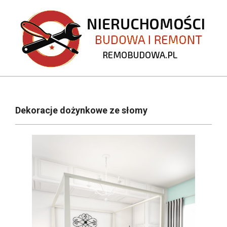
Skip
to
content
REMOBUDOWA.PL
Primary
Navigation
Dekoracje dożynkowe ze słomy
Menu