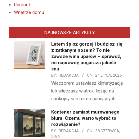
Remont
Wnętrze domu
NAJNOWSZE ARTYKUŁY
Latem śpisz gorzej i budzisz się
z zatkanym nosem? To nie
zawsze wina upałów – sprawdź,
co naprawdę pogarsza jakość
snu
BY:
REDAKCJA
ON:
24 LIPCA, 2026
Wieczorem ustawiasz klimatyzację
lub włączasz wiatrak, licząc na
spokojny sen mimo panujących
Kontener zamiast murowanego
biura. Czemu warto wybrać to
rozwiązanie?
BY:
REDAKCJA
ON:
28 CZERWCA,
2026