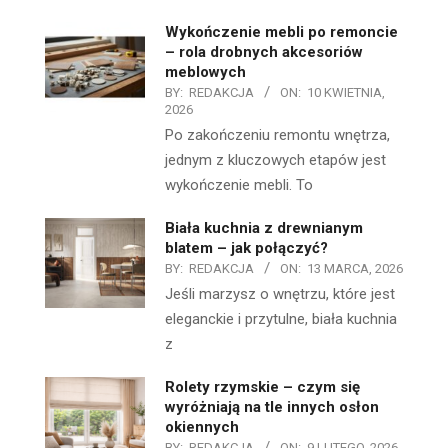
Wykończenie mebli po remoncie
– rola drobnych akcesoriów
meblowych
BY:
REDAKCJA
ON:
10 KWIETNIA,
2026
Po zakończeniu remontu wnętrza,
jednym z kluczowych etapów jest
wykończenie mebli. To
Biała kuchnia z drewnianym
blatem – jak połączyć?
BY:
REDAKCJA
ON:
13 MARCA, 2026
Jeśli marzysz o wnętrzu, które jest
eleganckie i przytulne, biała kuchnia
z
Rolety rzymskie – czym się
wyróżniają na tle innych osłon
okiennych
BY:
REDAKCJA
ON:
9 LUTEGO, 2026