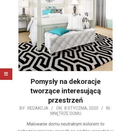
Pomysły na dekoracje
tworzące interesującą
przestrzeń
2020-
BY:
REDAKCJA
ON:
8 STYCZNIA, 2020
IN:
WNĘTRZE DOMU
01-
08
Malowanie domu neutralnym kolorem to