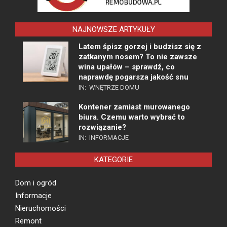
NAJNOWSZE ARTYKUŁY
Latem śpisz gorzej i budzisz się z
zatkanym nosem? To nie zawsze
wina upałów – sprawdź, co
naprawdę pogarsza jakość snu
IN:
WNĘTRZE DOMU
Kontener zamiast murowanego
biura. Czemu warto wybrać to
rozwiązanie?
IN:
INFORMACJE
KATEGORIE
Dom i ogród
Informacje
Nieruchomości
Remont