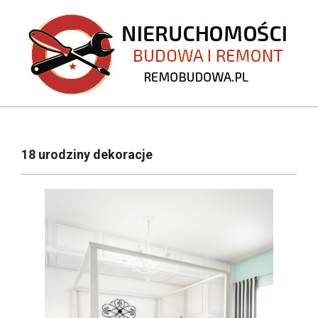
Skip
to
content
REMOBUDOWA.PL
Primary
Navigation
18 urodziny dekoracje
Menu