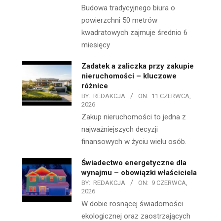
Budowa tradycyjnego biura o
powierzchni 50 metrów
kwadratowych zajmuje średnio 6
miesięcy
Zadatek a zaliczka przy zakupie
nieruchomości – kluczowe
różnice
BY:
REDAKCJA
ON:
11 CZERWCA,
2026
Zakup nieruchomości to jedna z
najważniejszych decyzji
finansowych w życiu wielu osób.
Świadectwo energetyczne dla
wynajmu – obowiązki właściciela
BY:
REDAKCJA
ON:
9 CZERWCA,
2026
W dobie rosnącej świadomości
ekologicznej oraz zaostrzających