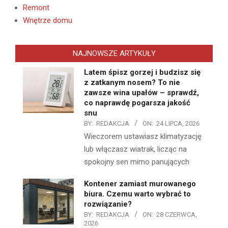
Remont
Wnętrze domu
NAJNOWSZE ARTYKUŁY
Latem śpisz gorzej i budzisz się
z zatkanym nosem? To nie
zawsze wina upałów – sprawdź,
co naprawdę pogarsza jakość
snu
BY:
REDAKCJA
ON:
24 LIPCA, 2026
Wieczorem ustawiasz klimatyzację
lub włączasz wiatrak, licząc na
spokojny sen mimo panujących
Kontener zamiast murowanego
biura. Czemu warto wybrać to
rozwiązanie?
BY:
REDAKCJA
ON:
28 CZERWCA,
2026