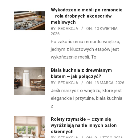
Wykończenie mebli po remoncie
– rola drobnych akcesoriów
meblowych
BY:
REDAKCJA
ON:
10 KWIETNIA,
2026
Po zakończeniu remontu wnętrza,
jednym z kluczowych etapów jest
wykończenie mebli. To
Biała kuchnia z drewnianym
blatem – jak połączyć?
BY:
REDAKCJA
ON:
13 MARCA, 2026
Jeśli marzysz o wnętrzu, które jest
eleganckie i przytulne, biała kuchnia
z
Rolety rzymskie – czym się
wyróżniają na tle innych osłon
okiennych
BY:
REDAKCJA
ON:
9 LUTEGO, 2026