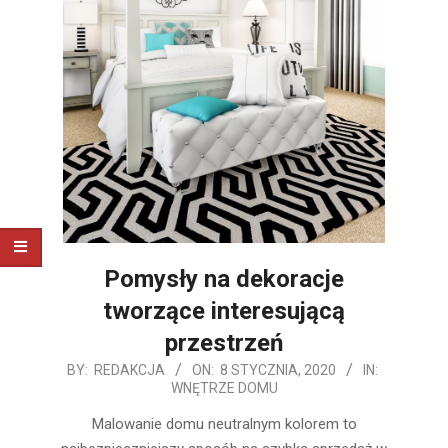
Pomysły na dekoracje
tworzące interesującą
przestrzeń
2020-
BY:
REDAKCJA
ON:
8 STYCZNIA, 2020
IN:
WNĘTRZE DOMU
01-
08
Malowanie domu neutralnym kolorem to