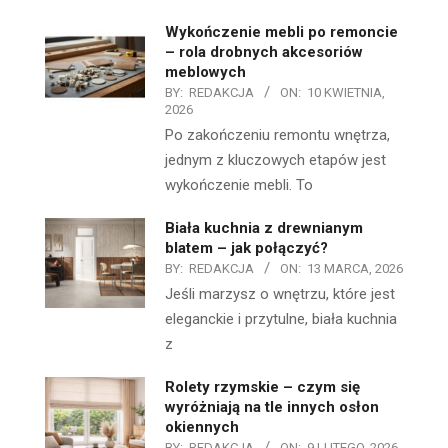
Wykończenie mebli po remoncie
– rola drobnych akcesoriów
meblowych
BY:
REDAKCJA
ON:
10 KWIETNIA,
2026
Po zakończeniu remontu wnętrza,
jednym z kluczowych etapów jest
wykończenie mebli. To
Biała kuchnia z drewnianym
blatem – jak połączyć?
BY:
REDAKCJA
ON:
13 MARCA, 2026
Jeśli marzysz o wnętrzu, które jest
eleganckie i przytulne, biała kuchnia
z
Rolety rzymskie – czym się
wyróżniają na tle innych osłon
okiennych
BY:
REDAKCJA
ON:
9 LUTEGO, 2026