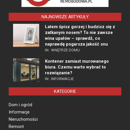
NAJNOWSZE ARTYKUŁY
Latem śpisz gorzej i budzisz się z
zatkanym nosem? To nie zawsze
wina upałów – sprawdź, co
naprawdę pogarsza jakość snu
IN:
WNĘTRZE DOMU
Kontener zamiast murowanego
biura. Czemu warto wybrać to
rozwiązanie?
IN:
INFORMACJE
KATEGORIE
Dom i ogród
Informacje
Nieruchomości
Remont