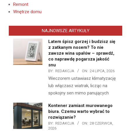
Remont
Wnętrze domu
NAJNOWSZE ARTYKUŁY
Latem śpisz gorzej i budzisz się
z zatkanym nosem? To nie
zawsze wina upałów – sprawdź,
co naprawdę pogarsza jakość
snu
BY:
REDAKCJA
ON:
24 LIPCA, 2026
Wieczorem ustawiasz klimatyzację
lub włączasz wiatrak, licząc na
spokojny sen mimo panujących
Kontener zamiast murowanego
biura. Czemu warto wybrać to
rozwiązanie?
BY:
REDAKCJA
ON:
28 CZERWCA,
2026