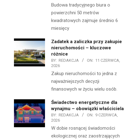
Budowa tradycyjnego biura o
powierzchni 50 metrów
kwadratowych zajmuje średnio 6
miesięcy
Zadatek a zaliczka przy zakupie
nieruchomości – kluczowe
różnice
BY:
REDAKCJA
ON:
11 CZERWCA,
2026
Zakup nieruchomości to jedna z
najważniejszych decyzji
finansowych w życiu wielu osób.
Świadectwo energetyczne dla
wynajmu – obowiązki właściciela
BY:
REDAKCJA
ON:
9 CZERWCA,
2026
W dobie rosnącej świadomości
ekologicznej oraz zaostrzających