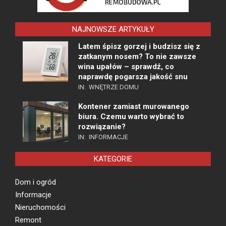
NAJNOWSZE ARTYKUŁY
Latem śpisz gorzej i budzisz się z
zatkanym nosem? To nie zawsze
wina upałów – sprawdź, co
naprawdę pogarsza jakość snu
IN:
WNĘTRZE DOMU
Kontener zamiast murowanego
biura. Czemu warto wybrać to
rozwiązanie?
IN:
INFORMACJE
KATEGORIE
Dom i ogród
Informacje
Nieruchomości
Remont