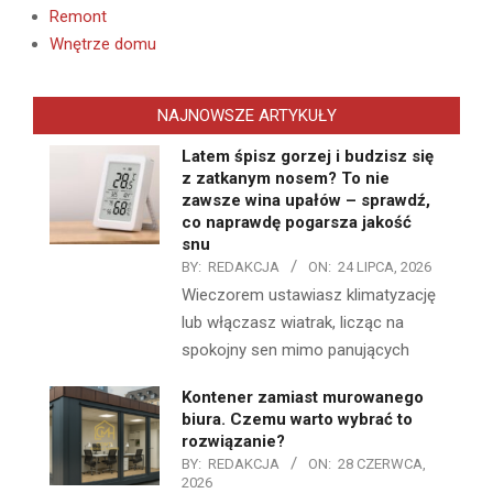
Remont
Wnętrze domu
NAJNOWSZE ARTYKUŁY
Latem śpisz gorzej i budzisz się
z zatkanym nosem? To nie
zawsze wina upałów – sprawdź,
co naprawdę pogarsza jakość
snu
BY:
REDAKCJA
ON:
24 LIPCA, 2026
Wieczorem ustawiasz klimatyzację
lub włączasz wiatrak, licząc na
spokojny sen mimo panujących
Kontener zamiast murowanego
biura. Czemu warto wybrać to
rozwiązanie?
BY:
REDAKCJA
ON:
28 CZERWCA,
2026