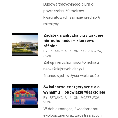
Budowa tradycyjnego biura o
powierzchni 50 metrów
kwadratowych zajmuje średnio 6
miesięcy
Zadatek a zaliczka przy zakupie
nieruchomości – kluczowe
różnice
BY:
REDAKCJA
ON:
11 CZERWCA,
2026
Zakup nieruchomości to jedna z
najważniejszych decyzji
finansowych w życiu wielu osób.
Świadectwo energetyczne dla
wynajmu – obowiązki właściciela
BY:
REDAKCJA
ON:
9 CZERWCA,
2026
W dobie rosnącej świadomości
ekologicznej oraz zaostrzających