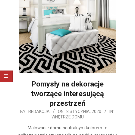
Pomysły na dekoracje
tworzące interesującą
przestrzeń
2020-
BY:
REDAKCJA
ON:
8 STYCZNIA, 2020
IN:
WNĘTRZE DOMU
01-
08
Malowanie domu neutralnym kolorem to