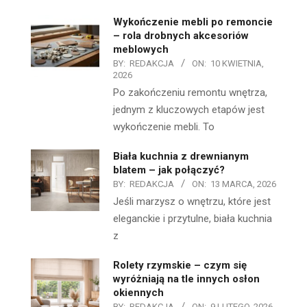
Wykończenie mebli po remoncie
– rola drobnych akcesoriów
meblowych
BY:
REDAKCJA
ON:
10 KWIETNIA,
2026
Po zakończeniu remontu wnętrza,
jednym z kluczowych etapów jest
wykończenie mebli. To
Biała kuchnia z drewnianym
blatem – jak połączyć?
BY:
REDAKCJA
ON:
13 MARCA, 2026
Jeśli marzysz o wnętrzu, które jest
eleganckie i przytulne, biała kuchnia
z
Rolety rzymskie – czym się
wyróżniają na tle innych osłon
okiennych
BY:
REDAKCJA
ON:
9 LUTEGO, 2026