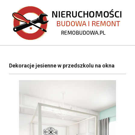
Skip
to
content
REMOBUDOWA.PL
Primary
Navigation
Dekoracje jesienne w przedszkolu na okna
Menu