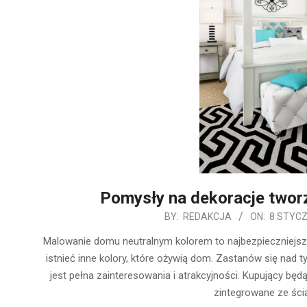
Pomysły na dekoracje tworz
2020-
BY:
REDAKCJA
ON:
8 STYCZ
01-
Malowanie domu neutralnym kolorem to najbezpieczniejs
08
istnieć inne kolory, które ożywią dom. Zastanów się nad t
jest pełna zainteresowania i atrakcyjności. Kupujący będ
zintegrowane ze ścia