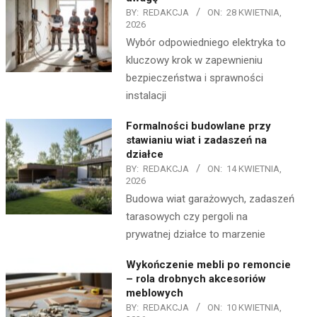
BY:
REDAKCJA
ON:
28 KWIETNIA,
2026
Wybór odpowiedniego elektryka to
kluczowy krok w zapewnieniu
bezpieczeństwa i sprawności
instalacji
Formalności budowlane przy
stawianiu wiat i zadaszeń na
działce
BY:
REDAKCJA
ON:
14 KWIETNIA,
2026
Budowa wiat garażowych, zadaszeń
tarasowych czy pergoli na
prywatnej działce to marzenie
Wykończenie mebli po remoncie
– rola drobnych akcesoriów
meblowych
BY:
REDAKCJA
ON:
10 KWIETNIA,