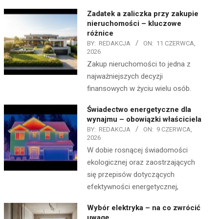
Zadatek a zaliczka przy zakupie
nieruchomości – kluczowe
różnice
BY:
REDAKCJA
ON:
11 CZERWCA,
2026
Zakup nieruchomości to jedna z
najważniejszych decyzji
finansowych w życiu wielu osób.
Świadectwo energetyczne dla
wynajmu – obowiązki właściciela
BY:
REDAKCJA
ON:
9 CZERWCA,
2026
W dobie rosnącej świadomości
ekologicznej oraz zaostrzających
się przepisów dotyczących
efektywności energetycznej,
Wybór elektryka – na co zwrócić
uwagę