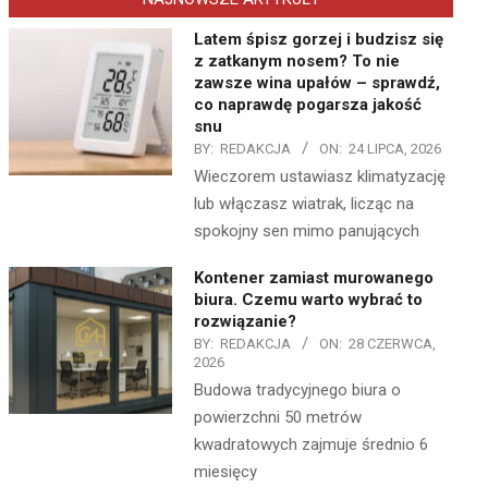
Latem śpisz gorzej i budzisz się
z zatkanym nosem? To nie
zawsze wina upałów – sprawdź,
co naprawdę pogarsza jakość
snu
BY:
REDAKCJA
ON:
24 LIPCA, 2026
Wieczorem ustawiasz klimatyzację
lub włączasz wiatrak, licząc na
spokojny sen mimo panujących
Kontener zamiast murowanego
biura. Czemu warto wybrać to
rozwiązanie?
BY:
REDAKCJA
ON:
28 CZERWCA,
2026
Budowa tradycyjnego biura o
powierzchni 50 metrów
kwadratowych zajmuje średnio 6
miesięcy