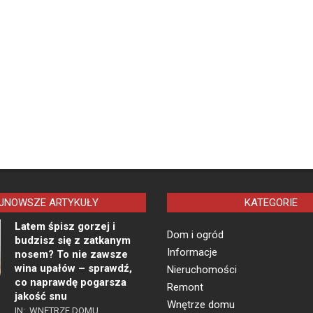
JNOWSZE ARTYKUŁY
KATEGORIE
Latem śpisz gorzej i
Dom i ogród
budzisz się z zatkanym
Informacje
nosem? To nie zawsze
wina upałów – sprawdź,
Nieruchomości
co naprawdę pogarsza
Remont
jakość snu
Wnętrze domu
IN:
WNĘTRZE DOMU