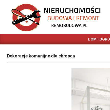
Skip
to
content
REMOBUDOWA.PL
DOM I OGR
Dekoracje komunijne dla chłopca