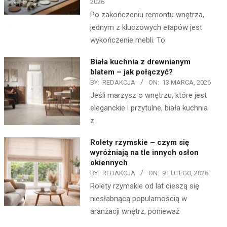
2026
Po zakończeniu remontu wnętrza,
jednym z kluczowych etapów jest
wykończenie mebli. To
Biała kuchnia z drewnianym
blatem – jak połączyć?
BY:
REDAKCJA
ON:
13 MARCA, 2026
Jeśli marzysz o wnętrzu, które jest
eleganckie i przytulne, biała kuchnia
z
Rolety rzymskie – czym się
wyróżniają na tle innych osłon
okiennych
BY:
REDAKCJA
ON:
9 LUTEGO, 2026
Rolety rzymskie od lat cieszą się
niesłabnącą popularnością w
aranżacji wnętrz, ponieważ